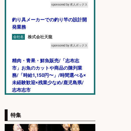
sponsored by 求人ボックス
釣り具メーカーでの釣り竿の設計開
発業務
株式会社天龍
会社名
sponsored by 求人ボックス
精肉・青果・鮮魚販売/「志布志
市」お魚のカットや商品の陳列業
務/「時給1,150円〜」/時間選べる×
未経験歓迎×残業少なめ/鹿児島県/
志布志市
株式会社ホットスタッフ鹿児島
会社名
sponsored by 求人ボックス
特集
精肉・青果・鮮魚販売/「志布志
市」「時給1,150円〜」志布志市内