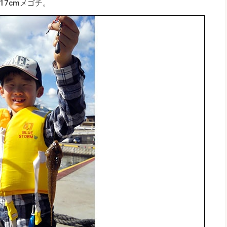
7cmメゴチ。