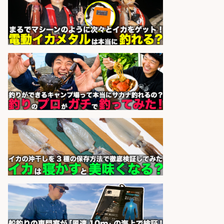
でお魚のカットや商品の陳列スタッ
フ/車通勤OK×時間選べる×未経験歓
迎/鹿児島県/志布志市
株式会社ホットスタッフ鹿児島
会社名
sponsored by 求人ボックス
精肉・青果・鮮魚販売/「志布志
市」お魚のカットや商品の陳列スタ
ッフ/志布志市/「時給1,150円〜」/
未経験歓迎×残業少なめ×車通勤OK/
鹿児島県
株式会社ホットスタッフ鹿児島
会社名
sponsored by 求人ボックス
レジ打ち/日払いOK/おさかなの三枚
おろし/新潟県/小千谷市