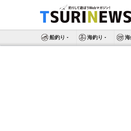
コ
ン
テ
ン
ツ
船釣り
海釣り
海
へ
ス
キ
ッ
プ