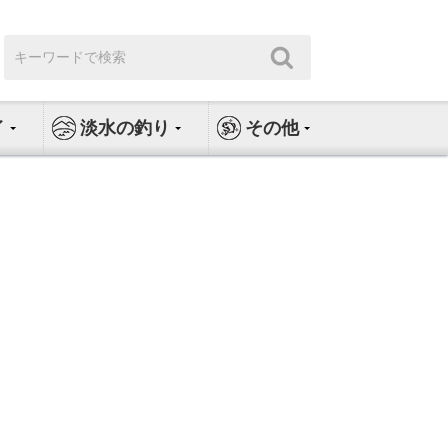
検
検
索:
索
イ
淡水の釣り
その他