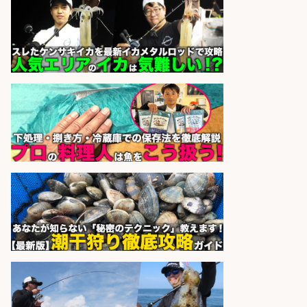
営業事務/「大津市」釣り具メーカ
ーの物流事務・営業アシスタント/
小野駅から徒歩6分/「時給1,300
円」/大型連休あり×残業なし×土日
祝休み/滋賀県
株式会社ホットスタッフ滋賀
会社名
sponsored by 求人ボックス
さらに求人情報を見る