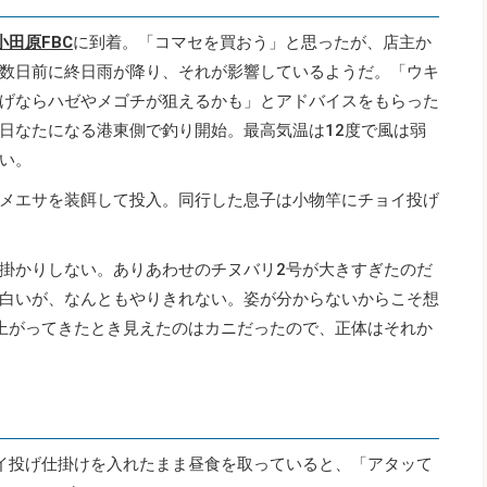
小田原FBC
に到着。「コマセを買おう」と思ったが、店主か
数日前に終日雨が降り、それが影響しているようだ。「ウキ
げならハゼやメゴチが狙えるかも」とアドバイスをもらった
日なたになる港東側で釣り開始。最高気温は12度で風は弱
い。
メエサを装餌して投入。同行した息子は小物竿にチョイ投げ
掛かりしない。ありあわせのチヌバリ2号が大きすぎたのだ
白いが、なんともやりきれない。姿が分からないからこそ想
上がってきたとき見えたのはカニだったので、正体はそれか
イ投げ仕掛けを入れたまま昼食を取っていると、「アタッて