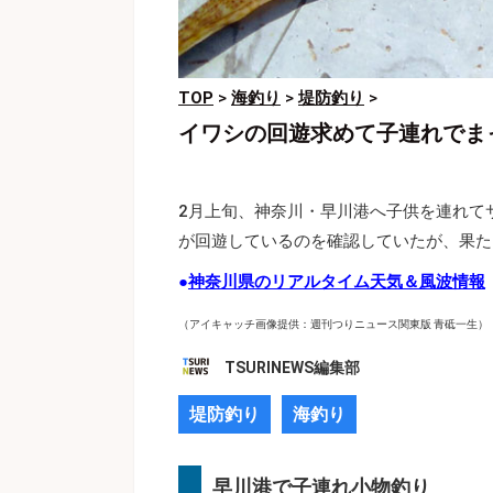
TOP
>
海釣り
>
堤防釣り
>
イワシの回遊求めて子連れでま
2月上旬、神奈川・早川港へ子供を連れて
が回遊しているのを確認していたが、果た
●
神奈川県のリアルタイム天気＆風波情報
（アイキャッチ画像提供：週刊つりニュース関東版 青砥一生）
TSURINEWS編集部
堤防釣り
海釣り
早川港で子連れ小物釣り