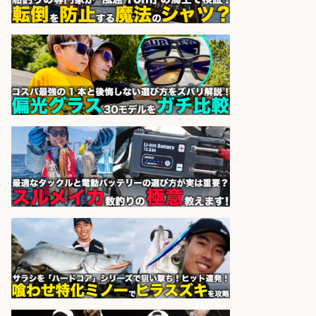
株式会社G&G
会社名
sponsored by 求人ボックス
釣り具メーカーでの釣り竿の販売促
進業務
株式会社天龍
会社名
sponsored by 求人ボックス
日払いOKで即日収入/製造スタッフ/
「広島市佐伯区」「時給1,200
円〜」日払いあり/広島市佐伯区内
でお魚のパック詰めや品出し業務/
車通勤OK×未経験歓迎×残業少なめ/
広島県
株式会社ホットスタッフ五日市
会社名
sponsored by 求人ボックス