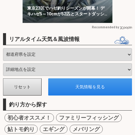
東京23区でハゼ釣りシーズンが開幕！ デ
キハゼ5～10cmが52匹とスタートダッシ
ュに成功
Recommended by
リアルタイム天気＆風波情報
釣り方から探す
初心者オススメ！
ファミリーフィッシング
鮎トモ釣り
エギング
メバリング