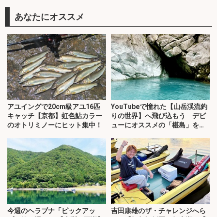
あなたにオススメ
アユイングで20cm級アユ16匹
YouTubeで憧れた【山岳渓流釣
キャッチ【京都】虹色鮎カラー
りの世界】へ飛び込もう デビ
のオトリミノーにヒット集中！
ューにオススメの「椹島」を紹
介！
今週のヘラブナ「ピックアッ
吉田康雄のザ・チャレンジへら