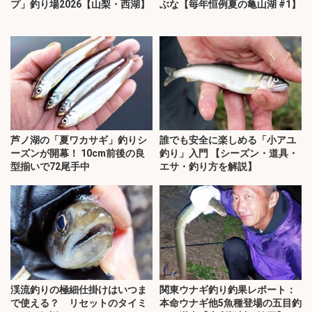
プ」釣り場2026【山梨・西湖】
ぶな【毎年恒例夏の亀山湖 #1】
芦ノ湖の「夏ワカサギ」釣りシ
誰でも安全に楽しめる「小アユ
ーズンが開幕！ 10cm前後の良
釣り」入門 【シーズン・道具・
型揃いで72尾手中
エサ・釣り方を解説】
渓流釣りの極細仕掛けはいつま
関東ウナギ釣り釣果レポート：
で使える？ リセットのタイミ
本命ウナギ他5魚種登場の五目釣