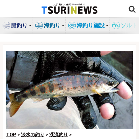
コ
ン
テ
船釣り
海釣り
海釣り施設
ソルト
ン
ツ
へ
ス
キ
ッ
プ
TOP
>
淡水の釣り
>
渓流釣り
>