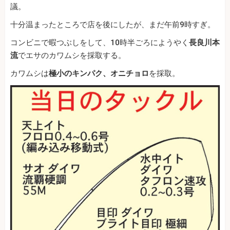
議。
十分温まったところで店を後にしたが、まだ午前9時すぎ。
コンビニで暇つぶしをして、10時半ごろにようやく
長良川本
流
でエサのカワムシを採取する。
カワムシは
極小のキンパク、オニチョロ
を採取。