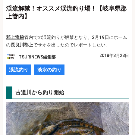
渓流解禁！オススメ渓流釣り場！【岐阜県郡
上管内】
郡上漁協
管内での渓流釣りが解禁となり、2月19日にホーム
の
長良川郡上
でサオを出したのでレポートしたい。
2018年3月23日
TSURINEWS編集部
渓流釣り
淡水の釣り
古道川から釣り開始