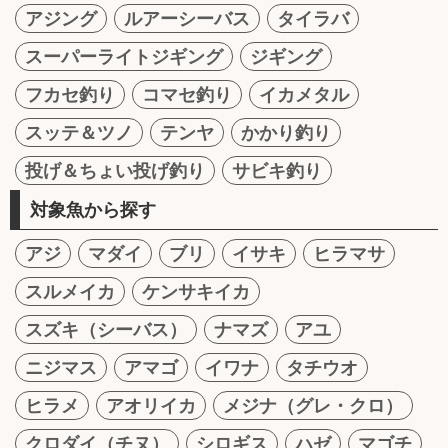
アジング
ルアーシーバス
タイラバ
スーパーライトジギング
ジギング
フカセ釣り
コマセ釣り
イカメタル
スッテ＆ツノ
テンヤ
かかり釣り
投げ＆ちょい投げ釣り
サビキ釣り
対象魚から探す
アジ
マダイ
ブリ
イサキ
ヒラマサ
スルメイカ
ケンサキイカ
スズキ（シーバス）
ナマズ
アユ
ニジマス
アマゴ
イワナ
タチウオ
ヒラメ
アオリイカ
メジナ（グレ・クロ）
クロダイ（チヌ）
シロギス
ハゼ
マゴチ