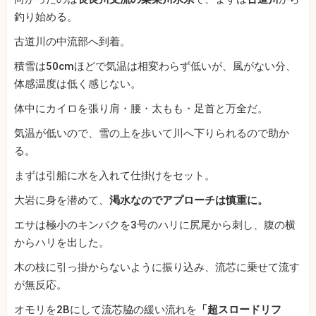
釣り始める。
古道川の中流部へ到着。
積雪は50cmほどで気温は相変わらず低いが、風がない分、
体感温度は低く感じない。
体中にカイロを張り肩・腰・太もも・足首と万全だ。
気温が低いので、雪の上を歩いて川へ下りられるので助か
る。
まずは引船に水を入れて仕掛けをセット。
大岩に身を潜めて、
渇水なのでアプローチは慎重に。
エサは極小のキンパクを3号のハリに尻尾から刺し、腹の横
からハリを出した。
木の枝に引っ掛からないように振り込み、流芯に乗せて流す
が無反応。
オモリを2Bにして流芯脇の緩い流れを
「超スロードリフ