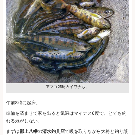
アマゴ25尾＆イワナも。
午前8時に起床。
準備を済ませて家を出ると気温はマイナス6度で、とても釣
れる気がしない。
まずは
郡上八幡
の
清水釣具店
で暖を取りながら大将と釣り談