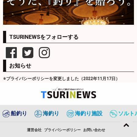
TSURINEWSをフォローする
お知らせ
※プライバシーポリシーを変更しました（2022年11月17日）
船釣り
海釣り
海釣り施設
ソルト
運営会社
プライバシーポリシー
お問い合わせ