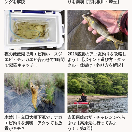
ングを解説
りを満喫【古利根川・埼玉】
夜の琵琶湖で川エビ掬い スジ
2026盛夏のアユ友釣りを攻略し
エビ・テナガエビ合わせて1時間
よう！【ポイント選び方・タッ
で62匹キャッチ！
クル・仕掛け・釣り方を解説】
木曽川・立田大橋下流でテナガ
吉田康雄のザ・チャレンジへら
エビ釣りを満喫 アタッても放
ぶな【高原湖に行ってみよ
置がキモ？
う！：第3回】