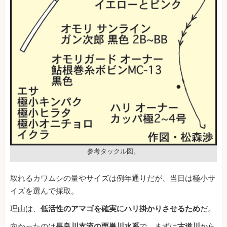
参考タックル図。
取れるカワムシの量やサイズは例年通りだが、当日は極小サ
イズを選んで採取。
理由は、
低活性のアマゴを確実にハリ掛かりさせるため
だ。
向かったのは
長良川支流の栗巣川水系
で、まずは
古道川
から