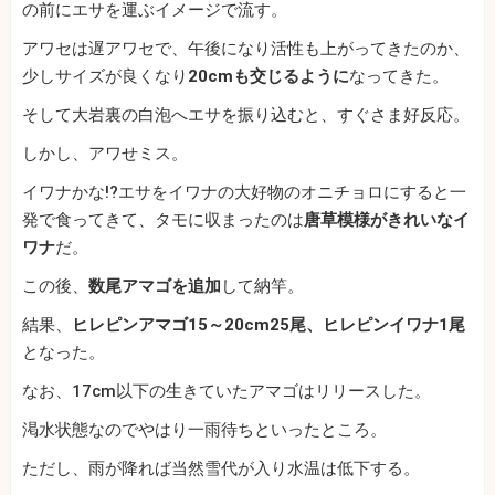
の前にエサを運ぶイメージで流す。
アワセは遅アワセで、午後になり活性も上がってきたのか、
少しサイズが良くなり
20cmも交じるように
なってきた。
そして大岩裏の白泡へエサを振り込むと、すぐさま好反応。
しかし、アワせミス。
イワナかな!?エサをイワナの大好物のオニチョロにすると一
発で食ってきて、タモに収まったのは
唐草模様がきれいなイ
ワナ
だ。
この後、
数尾アマゴを追加
して納竿。
結果、
ヒレピンアマゴ15～20cm25尾、ヒレピンイワナ1尾
となった。
なお、17cm以下の生きていたアマゴはリリースした。
渇水状態なのでやはり一雨待ちといったところ。
ただし、雨が降れば当然雪代が入り水温は低下する。