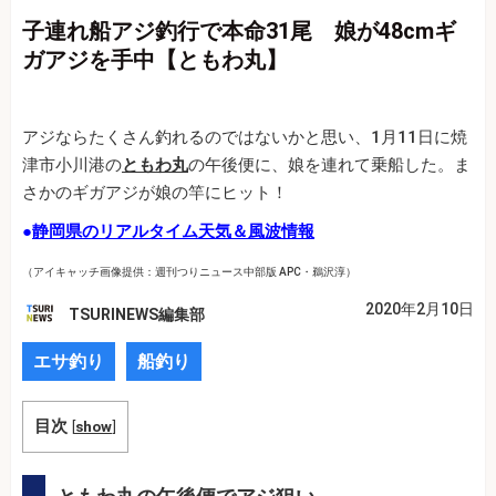
子連れ船アジ釣行で本命31尾 娘が48cmギ
ガアジを手中【ともわ丸】
アジならたくさん釣れるのではないかと思い、1月11日に焼
津市小川港の
ともわ丸
の午後便に、娘を連れて乗船した。ま
さかのギガアジが娘の竿にヒット！
●
静岡県のリアルタイム天気＆風波情報
（アイキャッチ画像提供：週刊つりニュース中部版 APC・鵜沢淳）
2020年2月10日
TSURINEWS編集部
エサ釣り
船釣り
目次
[
show
]