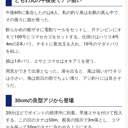
ともわ丸の午後便でアジ狙い
午後6時に集合したのは6人。私の釣り座は右舷の真ん中で、
その後ろに娘が座った。
軟らかめの船ザオに電動リールをセットし、片テンビンにオ
モリ100号とコマセカゴをセットする。仕掛けはハリス4号
4mの2本バリ。チモトに夜光玉を入れ、10号のマダイバリ
を結ぶ。
娘は1本バリ。エサとコマセはオキアミを使う。
用意ができて出港となった。港を出ると、風は強いがウネリ
は小さい。海は前日の雨でちょい濁り、アジ釣りには良さそ
うだ。
30cmの良型アジから登場
20分ほどでポイントの焼津沖に到着。早速エサを付けて投入
する。この日のタナは50m。船長の指示で3m落とし、コマ
セを振って50mのタナに合わせるようにする。