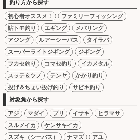
釣り方から探す
初心者オススメ！
ファミリーフィッシング
鮎トモ釣り
エギング
メバリング
アジング
ルアーシーバス
タイラバ
スーパーライトジギング
ジギング
フカセ釣り
コマセ釣り
イカメタル
スッテ＆ツノ
テンヤ
かかり釣り
投げ＆ちょい投げ釣り
サビキ釣り
対象魚から探す
アジ
マダイ
ブリ
イサキ
ヒラマサ
スルメイカ
ケンサキイカ
スズキ（シーバス）
ナマズ
アユ