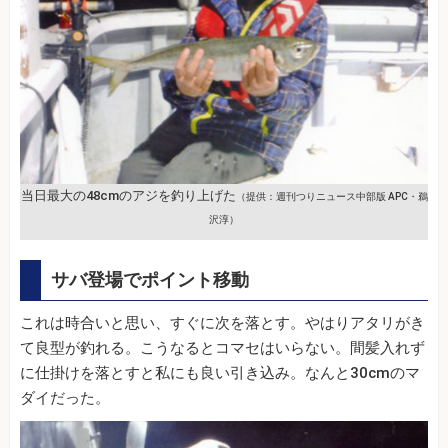
当日最大の48cmのアジを釣り上げた
（提供：週刊つりニュース中部版 APC・鵜
沢淳）
サバ登場でポイント移動
これは時合いと思い、すぐに次を落とす。やはりアタリがき
て良型が釣れる。こうなるとコマセはいらない。間髪入れず
に仕掛けを落とすと私にも良い引き込み。なんと30cmのマ
ダイだった。