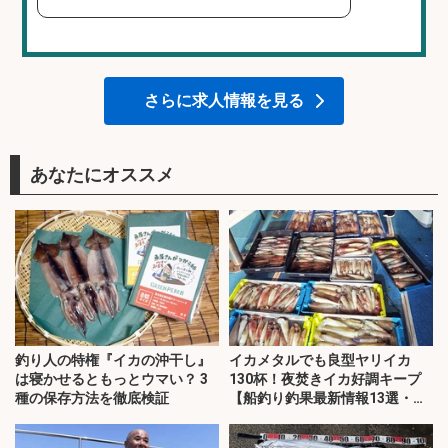
さらに求人情報を見る
あなたにオススメ
釣り人の特権『イカの沖干し』
イカメタルでも良型ヤリイカ
は寝かせるともっとウマい？ 3
130杯！夜焚きイカ好調キープ
種の保存方法を徹底検証
【船釣り釣果最新情報13選・玄
界灘】