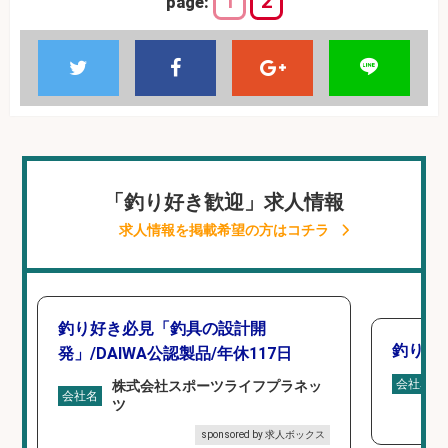
1
2
page:
「釣り好き歓迎」求人情報
求人情報を掲載希望の方はコチラ
釣り好き必見「釣具の設計開
釣り具
発」/DAIWA公認製品/年休117日
会社名
株式会社スポーツライフプラネッ
会社名
ツ
sponsored by 求人ボックス