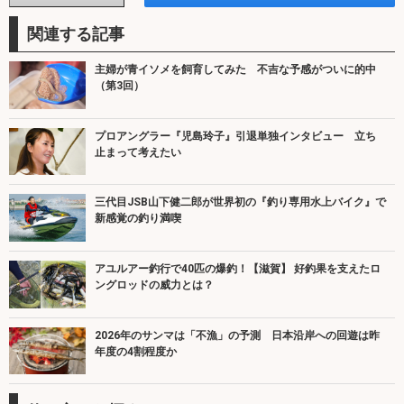
関連する記事
主婦が青イソメを飼育してみた 不吉な予感がついに的中
（第3回）
プロアングラー『児島玲子』引退単独インタビュー 立ち
止まって考えたい
三代目JSB山下健二郎が世界初の『釣り専用水上バイク』で
新感覚の釣り満喫
アユルアー釣行で40匹の爆釣！【滋賀】 好釣果を支えたロ
ングロッドの威力とは？
2026年のサンマは「不漁」の予測 日本沿岸への回遊は昨
年度の4割程度か