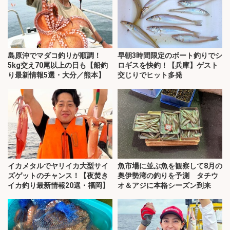
島原沖でマダコ釣りが順調！
早朝3時間限定のボート釣りでシ
5kg交え70尾以上の日も【船釣
ロギスを快釣！【兵庫】ゲスト
り最新情報5選・大分／熊本】
交じりでヒット多発
イカメタルでヤリイカ大型サイ
魚市場に並ぶ魚を観察して8月の
ズゲットのチャンス！【夜焚き
奥伊勢湾の釣りを予測 タチウ
イカ釣り最新情報20選・福岡】
オ＆アジに本格シーズン到来