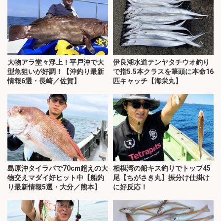
大物アラ堂々浮上！平戸沖で大
伊良湖水道テンヤタチウオ釣り
型魚狙いが好調！【沖釣り最新
で指5.5本クラスを筆頭に本命16
情報6選・長崎／佐賀】
匹キャッチ【海栄丸】
島原沖タイラバで70cm超えの大
相模湾の船キス釣りでトップ45
物交えマダイ好ヒット中【船釣
尾【ちがさき丸】振分け仕掛け
り最新情報5選・大分／熊本】
に好反応！