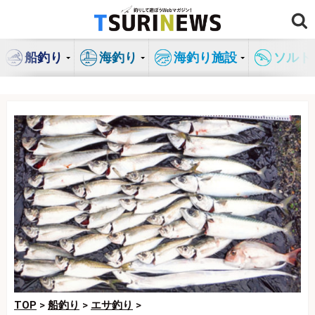
コ
ン
テ
船釣り
海釣り
海釣り施設
ソルト
ン
ツ
へ
ス
キ
ッ
プ
TOP
>
船釣り
>
エサ釣り
>