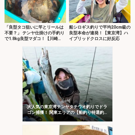
「良型タコ狙いに竿とリールは
船シロギス釣りで平均20cm級の
不要？」 テンヤ仕掛けの手釣り
良型本命が連発！【東京湾】ハ
で1.8kg良型マダコ！【川崎
イブリッドクロスに好反応
丸・東京湾】
大人気の東京湾テンヤタチウオ釣りでドラ
ゴン捕獲！ 関東エリアの【船釣り特選釣
果7選】