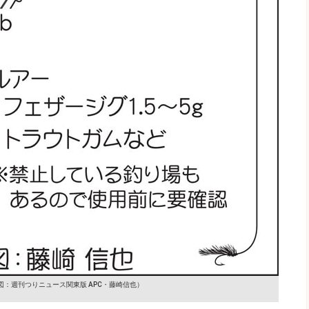
図：週刊つりニュース関東版 APC・藤崎信也）