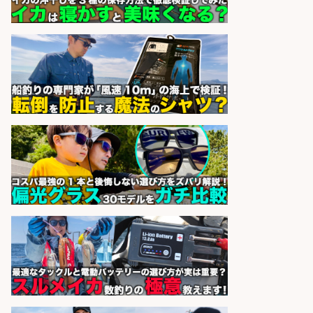
営業事務/「大津市」「時給1,300
円」小野駅から徒歩6分/釣り具メー
カーの物流事務・営業アシスタン
ト/残業なし×土日祝休み×大型連休
あり/滋賀県/大津市
株式会社ホットスタッフ滋賀
会社名
sponsored by 求人ボックス
魚をさばける方必見「鮮魚部門スタ
ッフ」/3つの働き方が選べる
株式会社旬
会社名
sponsored by 求人ボックス
営業事務/釣り具メーカーでの営業
アシスタントのお仕事/残業なし/即
日勤務可/営業事務/軽作業