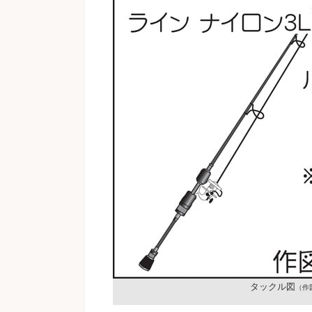
タックル図
（作