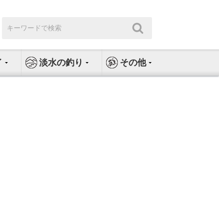
検
検
索:
索
イ
淡水の釣り
その他