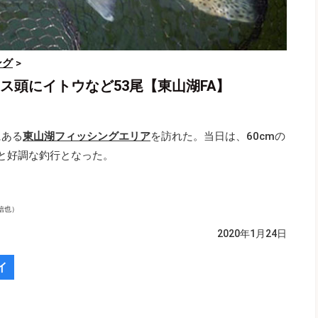
ング
>
マス頭にイトウなど53尾【東山湖FA】
にある
東山湖フィッシングエリア
を訪れた。当日は、60cmの
尾と好調な釣行となった。
信也）
2020年1月24日
イ