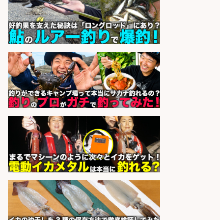
株式会社ホットスタッフ鹿児島
会社名
sponsored by 求人ボックス
日払いOKで即日収入/製造スタッフ/
「広島市佐伯区」お魚のパック詰め
や品出しスタッフ/広島市佐伯区周
辺/「時給1,200円」日払い可/未経験
歓迎×残業少なめ×週4日〜OK
株式会社ホットスタッフ五日市
会社名
sponsored by 求人ボックス
仕分け・シール貼り/釣り具などの
出荷作業/兵庫県/神戸市北区
UTエージェント株式会社
会社名
sponsored by 求人ボックス