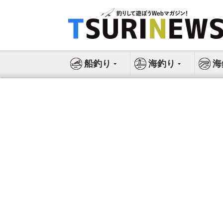
コ
ン
テ
ン
ツ
船釣り
海釣り
海
へ
ス
キ
ッ
プ