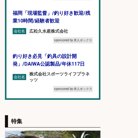
福岡「現場監督」/釣り好き歓迎/残
業10時間/経験者歓迎
広松久水産株式会社
会社名
sponsored by 求人ボックス
釣り好き必見「釣具の設計開
発」/DAIWA公認製品/年休117日
株式会社スポーツライフプラネ
会社名
ッツ
sponsored by 求人ボックス
精肉・青果・鮮魚販売/「志布志
市」「時給1,150円〜」志布志市内
でお魚のカットや商品の陳列スタッ
特集
フ/車通勤OK×時間選べる×未経験歓
迎/鹿児島県/志布志市