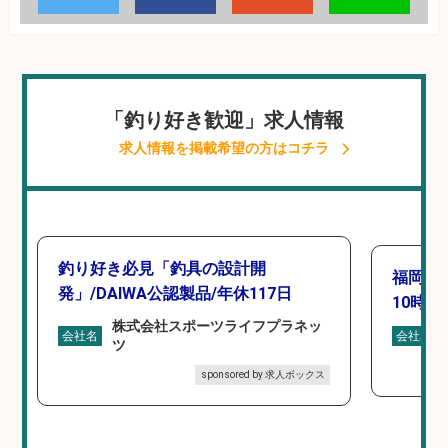
「釣り好き歓迎」求人情報
求人情報を掲載希望の方はコチラ
釣り好き必見「釣具の設計開
福岡「
発」/DAIWA公認製品/年休117日
10時間
株式会社スポーツライフプラネッ
会社名
会社名
ツ
sponsored by 求人ボックス