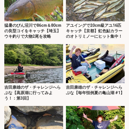
猛暑のびん沼川で86cm＆80cm
アユイングで20cm級アユ16匹
の良型コイをキャッチ【埼玉】
キャッチ【京都】虹色鮎カラー
ウキ釣りで大物2尾を攻略
のオトリミノーにヒット集中！
吉田康雄のザ・チャレンジへら
吉田康雄のザ・チャレンジへら
ぶな【高原湖に行ってみよ
ぶな【毎年恒例夏の亀山湖 #1】
う！：第3回】