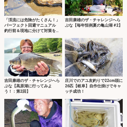
「渓流には危険がたくさん！」
吉田康雄のザ・チャレンジへら
パーフェクト回避マニュアル
ぶな【毎年恒例夏の亀山湖 #2】
釣行前＆現地に分けて対策を解
説
吉田康雄のザ・チャレンジへら
庄川でのアユ友釣りで22cm頭に
ぶな【高原湖に行ってみよ
26匹【岐阜】自作仕掛けでキャ
う！：第2回】
ッチ成功！