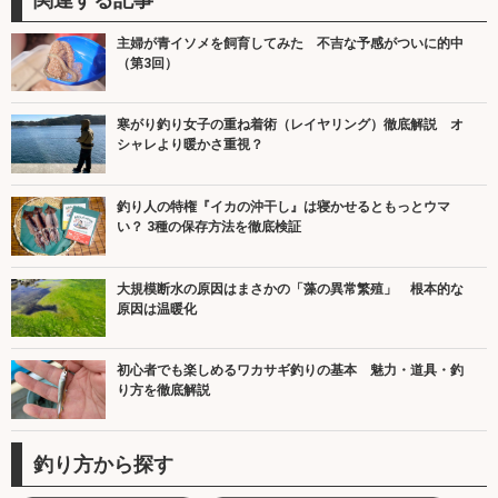
主婦が青イソメを飼育してみた 不吉な予感がついに的中
（第3回）
寒がり釣り女子の重ね着術（レイヤリング）徹底解説 オ
シャレより暖かさ重視？
釣り人の特権『イカの沖干し』は寝かせるともっとウマ
い？ 3種の保存方法を徹底検証
大規模断水の原因はまさかの「藻の異常繁殖」 根本的な
原因は温暖化
初心者でも楽しめるワカサギ釣りの基本 魅力・道具・釣
り方を徹底解説
釣り方から探す