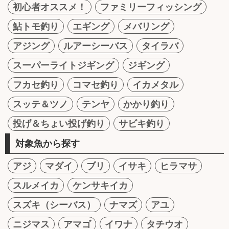
初心者オススメ！
ファミリーフィッシング
鮎トモ釣り
エギング
メバリング
アジング
ルアーシーバス
タイラバ
スーパーライトジギング
ジギング
フカセ釣り
コマセ釣り
イカメタル
スッテ＆ツノ
テンヤ
かかり釣り
投げ＆ちょい投げ釣り
サビキ釣り
対象魚から探す
アジ
マダイ
ブリ
イサキ
ヒラマサ
スルメイカ
ケンサキイカ
スズキ（シーバス）
ナマズ
アユ
ニジマス
アマゴ
イワナ
タチウオ