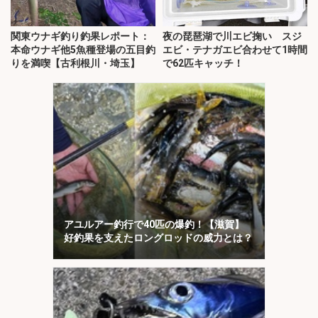
関東ウナギ釣り釣果レポート：
夜の琵琶湖で川エビ掬い スジ
本命ウナギ他5魚種登場の五目釣
エビ・テナガエビ合わせて1時間
りを満喫【古利根川・埼玉】
で62匹キャッチ！
アユルアー釣行で40匹の爆釣！【滋賀】
好釣果を支えたロングロッドの威力とは？