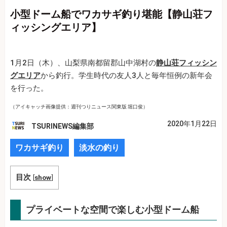
小型ドーム船でワカサギ釣り堪能【静山荘フ
ィッシングエリア】
1月2日（木）、山梨県南都留郡山中湖村の
静山荘フィッシン
グエリア
から釣行。学生時代の友人3人と毎年恒例の新年会
を行った。
（アイキャッチ画像提供：週刊つりニュース関東版 堀口俊）
2020年1月22日
TSURINEWS編集部
ワカサギ釣り
淡水の釣り
目次
[
show
]
プライベートな空間で楽しむ小型ドーム船