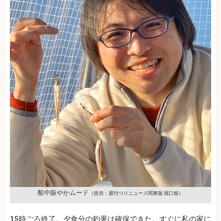
船中賑やかムード
（提供：週刊つりニュース関東版 堀口俊）
15時ごろ終了。夕食分の釣果は確保できた。すぐに私の家に