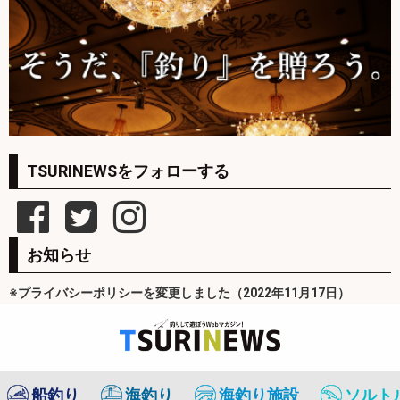
TSURINEWSをフォローする
お知らせ
※プライバシーポリシーを変更しました（2022年11月17日）
船釣り
海釣り
海釣り施設
ソルト