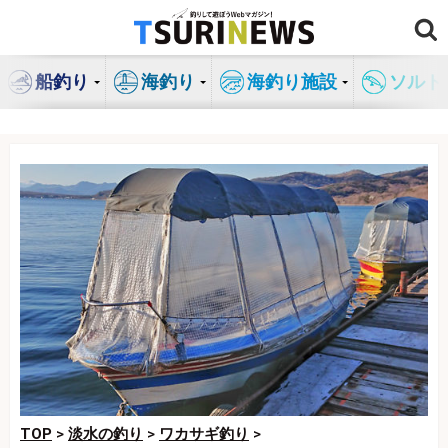
コ
ン
テ
船釣り
海釣り
海釣り施設
ソルト
ン
ツ
へ
ス
キ
ッ
プ
TOP
>
淡水の釣り
>
ワカサギ釣り
>