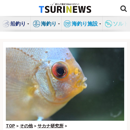
コ
ン
テ
船釣り
海釣り
海釣り施設
ソルト
ン
ツ
へ
ス
キ
ッ
プ
TOP
>
その他
>
サカナ研究所
>