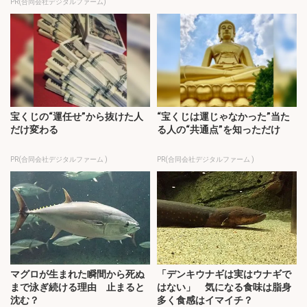
PR(合同会社デジタルファーム)
宝くじの“運任せ”から抜けた人
“宝くじは運じゃなかった”当た
だけ変わる
る人の“共通点”を知っただけ
PR(合同会社デジタルファーム )
PR(合同会社デジタルファーム )
マグロが生まれた瞬間から死ぬ
「デンキウナギは実はウナギで
まで泳ぎ続ける理由 止まると
はない」 気になる食味は脂身
沈む？
多く食感はイマイチ？