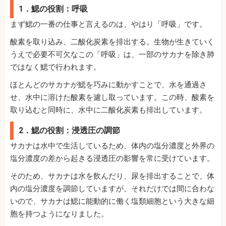
1．鰓の役割：呼吸
まず鰓の一番の仕事と言えるのは、やはり「呼吸」です。
酸素を取り込み、二酸化炭素を排出する。生物が生きていく
うえで必要不可欠なこの「呼吸」は、一部のサカナを除き肺
ではなく鰓で行われます。
ほとんどのサカナが鰓を巧みに動かすことで、水を通過さ
せ、水中に溶けた酸素を濾し取っています。この時、酸素を
取り込むと同時に、水中に二酸化炭素も排出しています。
2．鰓の役割：浸透圧の調節
サカナは水中で生活しているため、体内の塩分濃度と外界の
塩分濃度の差から起きる浸透圧の影響を常に受けています。
そのため、サカナは水を飲んだり、尿を排出することで、体
内の塩分濃度を調節していますが、それだけでは間に合わな
いので、サカナは鰓に能動的に働く塩類細胞という大きな細
胞を持つようになりました。