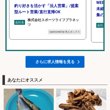
WEBデ
釣り好きを活かす「法人営業」/提案
未経験O
型ルート営業/直行直帰OK
集のお
株式会社スポーツライフプラネッ
会社名
ツ
会社名
sponsored by 求人ボックス
さらに求人情報を見る
あなたにオススメ