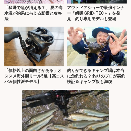
「猛暑で魚が消える？」 夏の高
アウトドアショーで最強インナ
水温が釣果に与える影響と攻略
ー「瞬暖 GRID-TEC＋」を発
法
見 釣り専用モデルも登場
「価格以上の面白さがある」オ
釣りができるキャンプ場は本当
ススメ海外製リール5選【高コス
に魚釣れる？ 釣りのプロが実釣
パ＆個性派モデル】
検証＆キャンプ飯も満喫