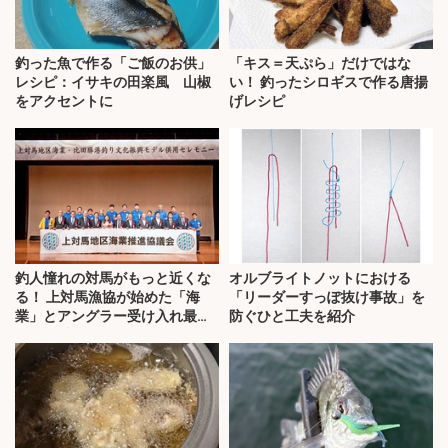
釣った魚で作る「ご飯のお供」
「キス＝天ぷら」だけではな
レシピ：イサキの田楽風 山椒
い！ 釣ったシロギスで作る唐揚
をアクセントに
げレシピ
釣人憧れの対馬がもっと近くな
オルブライトノットにおける
る！ 上対馬漁協が始めた「海
「リーダーすっぽ抜け事故」を
業」とアングラー受け入れ最前
防ぐひと工夫を紹介
線を取材