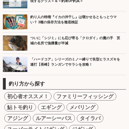
現するグッズ＞＆＜釣果UP釣具＞
釣り人の特権『イカの沖干し』は寝かせるともっとウマ
い？ 3種の保存方法を徹底検証
ついに「シジミ」にも忍び寄る「クロダイ」の魔の手 茨
城の名所で漁獲量が半減
「ハードコア」シリーズのミノー縛りで良型ヒラスズキを
連打【長崎】ランガンでサラシを攻略！
釣り方から探す
初心者オススメ！
ファミリーフィッシング
鮎トモ釣り
エギング
メバリング
アジング
ルアーシーバス
タイラバ