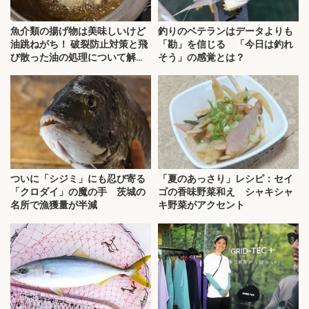
魚介類の揚げ物は美味しいけど
釣りのベテランはデータよりも
油跳ねがち！ 破裂防止対策と飛
「勘」を信じる 「今日は釣れ
び散った油の処理について解
そう」の感覚とは？
説！
ついに「シジミ」にも忍び寄る
「夏のあっさり」レシピ：セイ
「クロダイ」の魔の手 茨城の
ゴの香味野菜和え シャキシャ
名所で漁獲量が半減
キ野菜がアクセント