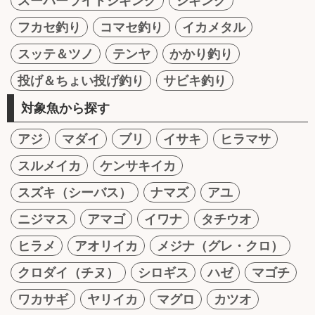
スーパーライトジギング
ジギング
フカセ釣り
コマセ釣り
イカメタル
スッテ＆ツノ
テンヤ
かかり釣り
投げ＆ちょい投げ釣り
サビキ釣り
対象魚から探す
アジ
マダイ
ブリ
イサキ
ヒラマサ
スルメイカ
ケンサキイカ
スズキ（シーバス）
ナマズ
アユ
ニジマス
アマゴ
イワナ
タチウオ
ヒラメ
アオリイカ
メジナ（グレ・クロ）
クロダイ（チヌ）
シロギス
ハゼ
マゴチ
ワカサギ
ヤリイカ
マグロ
カツオ