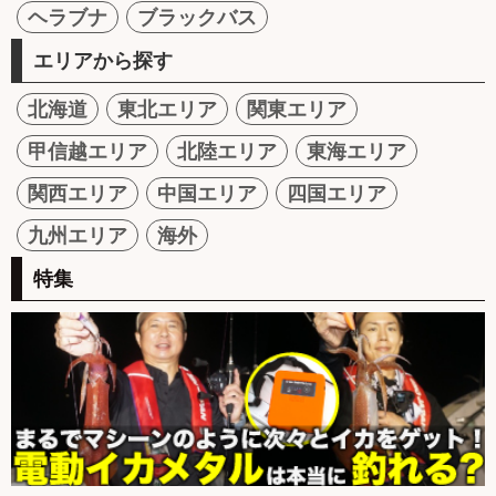
ヘラブナ
ブラックバス
エリアから探す
北海道
東北エリア
関東エリア
甲信越エリア
北陸エリア
東海エリア
関西エリア
中国エリア
四国エリア
九州エリア
海外
特集