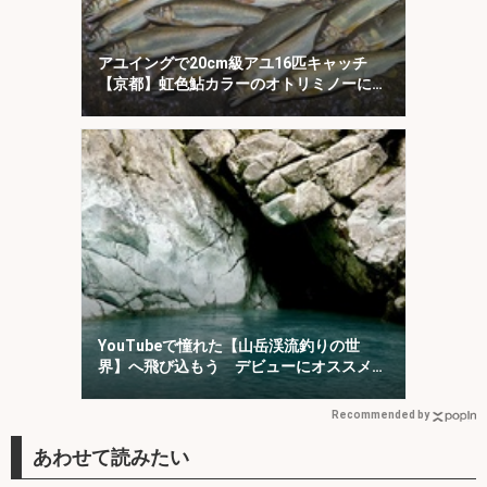
アユイングで20cm級アユ16匹キャッチ
【京都】虹色鮎カラーのオトリミノーにヒ
ット集中！
YouTubeで憧れた【山岳渓流釣りの世
界】へ飛び込もう デビューにオススメの
「椹島」を紹介！
Recommended by