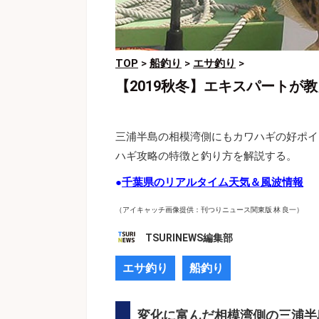
TOP
>
船釣り
>
エサ釣り
>
【2019秋冬】エキスパートが
三浦半島の相模湾側にもカワハギの好ポイ
ハギ攻略の特徴と釣り方を解説する。
●
千葉県のリアルタイム天気＆風波情報
（アイキャッチ画像提供：刊つりニュース関東版 林 良一）
TSURINEWS編集部
エサ釣り
船釣り
変化に富んだ相模湾側の三浦半