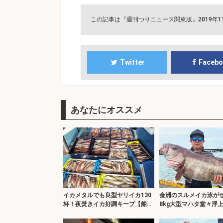
この記事は『週刊つりニュース関東版』2019年
Twitter
Faceb
あなたにオススメ
イカメタルでも良型ヤリイカ130
金洲のスルメイカ泳が
杯！夜焚きイカ好調キープ【船釣
8kg大型マハタ堂々浮
り釣果最新情報13選・玄界灘】
り最新情報10選・東海