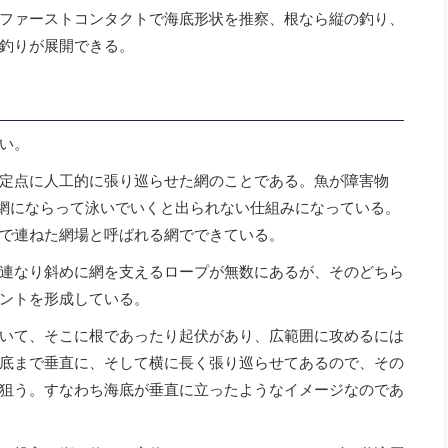
ファーストコンタクトで海底形状を推察、根なら縦の釣り、
釣りが展開できる。
い。
定点に人工的に張り巡らせた網のことである。魚が障害物
ま網にならって泳いでいくと出られない仕組みになっている。
で連ねた網場と呼ばれる網でできている。
連なり斜めに網を支えるロープが無数にあるが、そのどちら
ントを形成している。
いて、そこに根であったり起伏があり、広範囲に攻めるには
底まで垂直に、そして横に長く張り巡らせてあるので、その
狙う。すなわち海底が垂直に立ったようなイメージなのであ