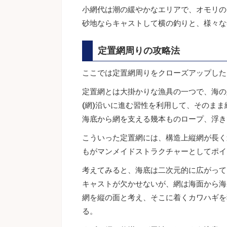
小網代は潮の緩やかなエリアで、オモリの
砂地ならキャストして横の釣りと、様々な
定置網周りの攻略法
ここでは定置網周りをクローズアップした
定置網とは大掛かりな漁具の一つで、海の
(網)沿いに進む習性を利用して、そのま
海底から網を支える幾本ものロープ、浮き
こういった定置網には、構造上縦網が長く
もがマンメイドストラクチャーとしてポイ
考えてみると、海底は二次元的に広がって
キャストが欠かせないが、網は海面から海
網を縦の面と考え、そこに着くカワハギを
る。