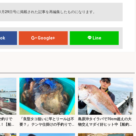
11月29日号に掲載された記事を再編集したものになります。
ook
Google+
Line
せ釣りで
「良型タコ狙いに竿とリールは不
島原沖タイラバで70cm超えの大
上！【船釣
要？」 テンヤ仕掛けの手釣りで
物交えマダイ好ヒット中【船釣り
】
1.8kg良型マダコ！【川崎丸・東
最新情報5選・大分／熊本】
京湾】