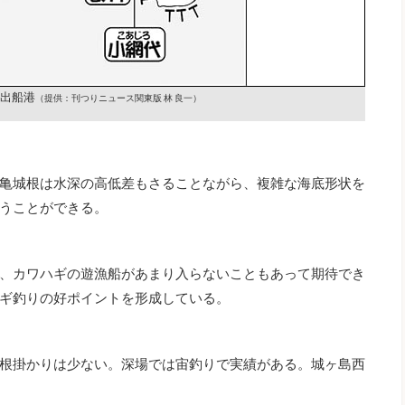
出船港
（提供：刊つりニュース関東版 林 良一）
亀城根は水深の高低差もさることながら、複雑な海底形状を
うことができる。
、カワハギの遊漁船があまり入らないこともあって期待でき
ギ釣りの好ポイントを形成している。
根掛かりは少ない。深場では宙釣りで実績がある。城ヶ島西