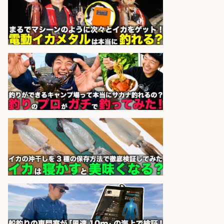
和食, 居酒屋/調理見習い・調理補助/
新鮮な魚料理×おでんの和食居酒屋
の若手スタッフ
サカナのハチベエ 矢場町店
会社名
sponsored by 求人ボックス
釣り具メーカーでの釣り竿の販売促
進業務
株式会社天龍
会社名
sponsored by 求人ボックス
倉庫での釣り用品の軽作業スタッ
フ/未経験歓迎/交通費支給/制服貸
与/正社員登用あり
株式会社REnista
会社名