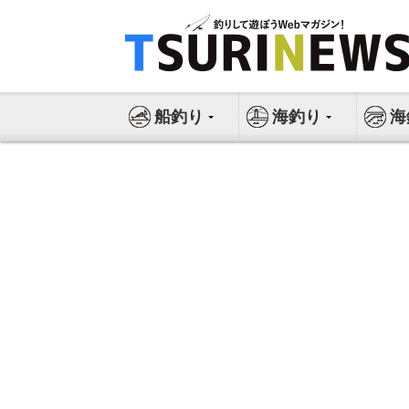
コ
ン
テ
ン
ツ
船釣り
海釣り
海
へ
ス
キ
ッ
プ