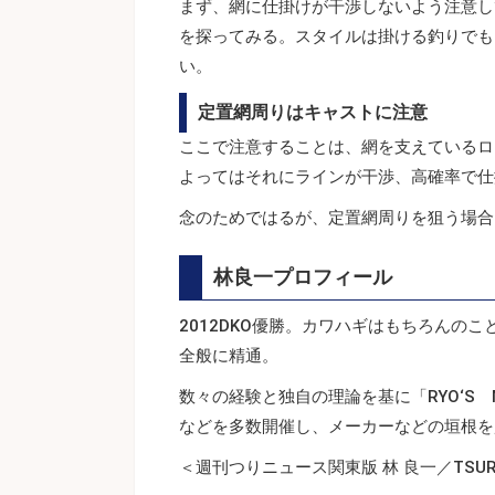
まず、網に仕掛けが干渉しないよう注意し
を探ってみる。スタイルは掛ける釣りでも
い。
定置網周りはキャストに注意
ここで注意することは、網を支えているロ
よってはそれにラインが干渉、高確率で仕
念のためではるが、定置網周りを狙う場合
林良一プロフィール
2012DKO優勝。カワハギはもちろんの
全般に精通。
数々の経験と独自の理論を基に「RYO‘S
などを多数開催し、メーカーなどの垣根を
＜週刊つりニュース関東版 林 良一／TSUR