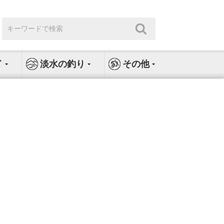
検
検
索:
索
イ
淡水の釣り
その他