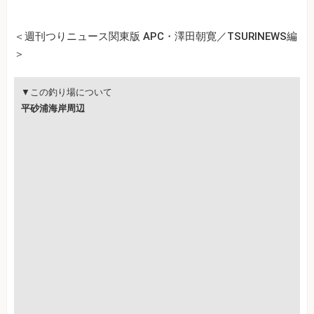
＜週刊つりニュース関東版 APC・澤田朝寛／TSURINEWS編
＞
▼この釣り場について
平砂浦海岸周辺