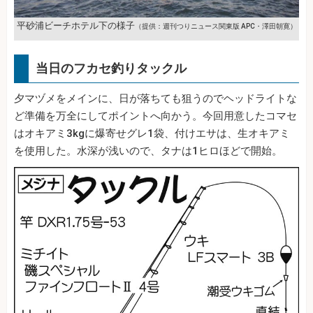
平砂浦ビーチホテル下の様子
（提供：週刊つりニュース関東版 APC・澤田朝寛）
当日のフカセ釣りタックル
夕マヅメをメインに、日が落ちても狙うのでヘッドライトな
ど準備を万全にしてポイントへ向かう。今回用意したコマセ
はオキアミ3kgに爆寄せグレ1袋、付けエサは、生オキアミ
を使用した。水深が浅いので、タナは1ヒロほどで開始。