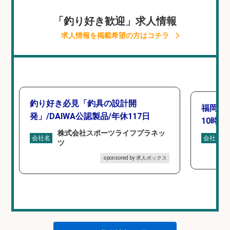
「釣り好き歓迎」求人情報
求人情報を掲載希望の方はコチラ
釣り好き必見「釣具の設計開
福岡「
発」/DAIWA公認製品/年休117日
10時間
株式会社スポーツライフプラネッ
会社名
会社名
ツ
sponsored by 求人ボックス