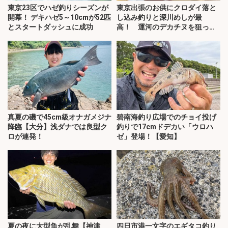
東京23区でハゼ釣りシーズンが
東京出張のお供にクロダイ落と
開幕！ デキハゼ5～10cmが52匹
し込み釣りと深川めしが最
とスタートダッシュに成功
高！ 運河のデカチヌを狙って
みた
真夏の磯で45cm級オナガメジナ
碧南海釣り広場でのチョイ投げ
降臨【大分】浅ダナでは良型ク
釣りで17cmドデカい「ウロハ
ロが連発！
ゼ」登場！【愛知】
夏の夜に大型魚が乱舞【神津
四日市港一文字のエギタコ釣り