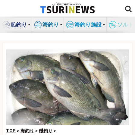
コ
ン
テ
船釣り
海釣り
海釣り施設
ソルト
ン
ツ
へ
ス
キ
ッ
プ
TOP
>
海釣り
>
磯釣り
>