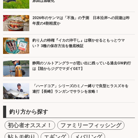
原因は温暖化
2026年のサンマは「不漁」の予測 日本沿岸への回遊は昨
年度の4割程度か
釣り人の特権『イカの沖干し』は寝かせるともっとウマ
い？ 3種の保存方法を徹底検証
静岡のソルトアングラーが思い出に残っている過去GW釣行
は【陸からジグでマダイGET】
「ハードコア」シリーズのミノー縛りで良型ヒラスズキを
連打【長崎】ランガンでサラシを攻略！
釣り方から探す
初心者オススメ！
ファミリーフィッシング
鮎トモ釣り
エギング
メバリング