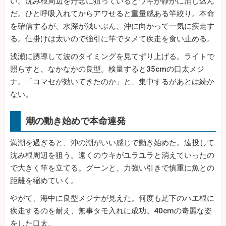
い。沈み根周辺を丹念に狙っているとウキが静かに消し込ん
だ。ひと呼吸入れてからアワせると重量感ある竿絞り。本命
を確信するが、水深が浅いぶん、沖に向かって一気に疾走す
る。仕掛けは太いので強引に竿でタメて疾走を食い止める。
浅瀬に誘導して波のタイミングを見てずり上げる。ライトで
照らすと、なかなかの良型。検量すると35cmの口太メジ
ナ。「コマセが効いてきたのか」と、集中するがあとは続か
ない。
潮の動き始めで本命連発
満潮を過ぎると、沖の潮がいい感じで動き始めた。遠投して
沈み根周辺を狙う。遠くのウキがユラユラと消えていったの
で大きく竿を立てる。グーンと、力強い引きで慎重に魚との
距離を縮めていく。
やがて、海中に良型メジナが見えた。何度も足下のハエ根に
疾走するのを耐え、無事タモ入れに成功。40cmの奇麗な姿
をした口太。