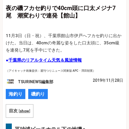
夜の磯フカセ釣りで40cm頭に口太メジナ7
尾 潮変わりで連発【館山】
11月3日（日・祝）、千葉県館山市伊戸へフカセ釣りに出か
けた。当日は、40cmの奇麗な姿をした口太頭に、35cm級
を連発し7尾を手中にできた。
●
千葉県のリアルタイム天気＆風波情報
（アイキャッチ画像提供：週刊つりニュース関東版 APC・澤田朝寛）
2019年11月28日
TSURINEWS編集部
海釣り
磯釣り
目次
[
show
]