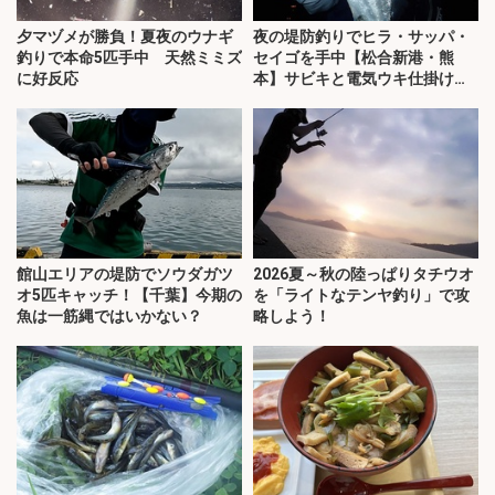
夕マヅメが勝負！夏夜のウナギ
夜の堤防釣りでヒラ・サッパ・
釣りで本命5匹手中 天然ミミズ
セイゴを手中【松合新港・熊
に好反応
本】サビキと電気ウキ仕掛けで
攻略
館山エリアの堤防でソウダガツ
2026夏～秋の陸っぱりタチウオ
オ5匹キャッチ！【千葉】今期の
を「ライトなテンヤ釣り」で攻
魚は一筋縄ではいかない？
略しよう！