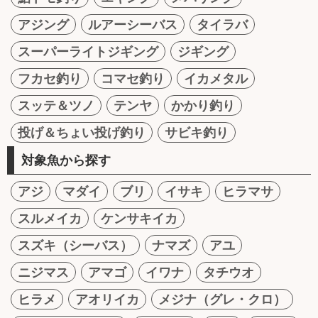
アジング
ルアーシーバス
タイラバ
スーパーライトジギング
ジギング
フカセ釣り
コマセ釣り
イカメタル
スッテ＆ツノ
テンヤ
かかり釣り
投げ＆ちょい投げ釣り
サビキ釣り
対象魚から探す
アジ
マダイ
ブリ
イサキ
ヒラマサ
スルメイカ
ケンサキイカ
スズキ（シーバス）
ナマズ
アユ
ニジマス
アマゴ
イワナ
タチウオ
ヒラメ
アオリイカ
メジナ（グレ・クロ）