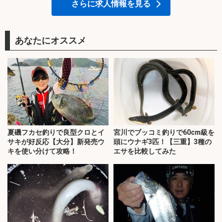
さらに求人情報を見る
あなたにオススメ
夏磯フカセ釣りで良型クロとイ
宮川でブッコミ釣りで60cm級を
サキが好反応【大分】新発売ウ
頭にウナギ3匹！【三重】3種の
キを使い分けて攻略！
エサを比較してみた