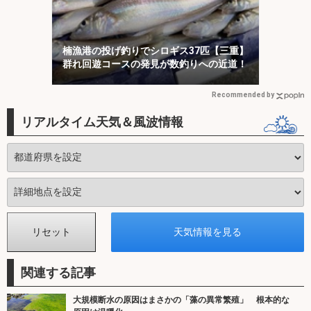
楠漁港の投げ釣りでシロギス37匹【三重】
群れ回遊コースの発見が数釣りへの近道！
Recommended by
リアルタイム天気＆風波情報
関連する記事
大規模断水の原因はまさかの「藻の異常繁殖」 根本的な