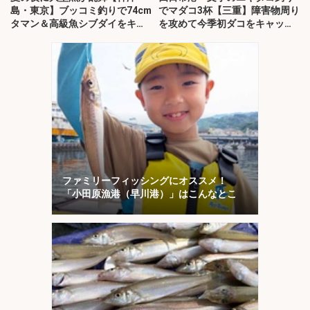
島・東京】ブッコミ釣りで74cm
でマダコ3杯【三重】障害物周り
タマン＆高級魚シブダイをキャ
を攻めて今季初ダコをキャッ
ッチ！
チ！
ファミリーフィッシングにオススメ！
「小田原漁港（早川港）」はこんなとこ