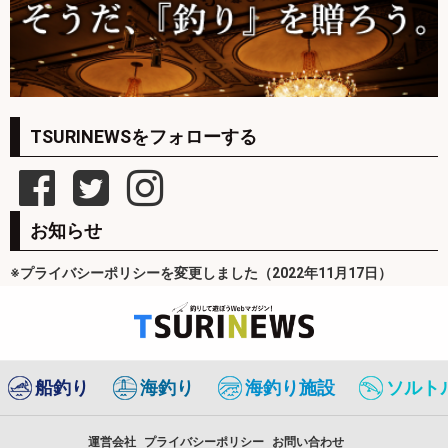
TSURINEWSをフォローする
お知らせ
※プライバシーポリシーを変更しました（2022年11月17日）
船釣り
海釣り
海釣り施設
ソルト
運営会社
プライバシーポリシー
お問い合わせ