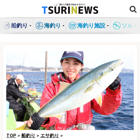
コ
ン
テ
船釣り
海釣り
海釣り施設
ソルト
ン
ツ
へ
ス
キ
ッ
プ
TOP
>
船釣り
>
エサ釣り
>