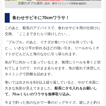
念願のダブル成功
（提供：週刊つりニュース関東版 編集部）
食わせサビキに70cmワラサ！
このあと、船長のアドバイスで、食わせサビキ用の仕掛けに
交換。「ここまできたらツ抜けしたい」。
「プルプル」のあと、イナダが食いつくのを待っている
と…。いきなり竿が折れるほどの強い引き。リールからミチ
イトがどんどんと海のなかに引っ張られます。
魚が下に向かって走っているとき、無理にリールを巻くと切
れてしまうので、そのまま走らせます。魚が疲れて休憩した
タイミングで距離を詰めます。
巻いては出されを5分以上繰り返していると、やがて水面に
大きな魚影が見えてきました。
船長にタモ入れをお願いし
て、70㎝くらいのワラサを無事取り込み。
今まで釣った魚のなかで一番のビッグサイズ。嬉しさと釣り