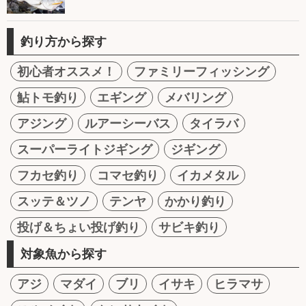
釣り方から探す
初心者オススメ！
ファミリーフィッシング
鮎トモ釣り
エギング
メバリング
アジング
ルアーシーバス
タイラバ
スーパーライトジギング
ジギング
フカセ釣り
コマセ釣り
イカメタル
スッテ＆ツノ
テンヤ
かかり釣り
投げ＆ちょい投げ釣り
サビキ釣り
対象魚から探す
アジ
マダイ
ブリ
イサキ
ヒラマサ