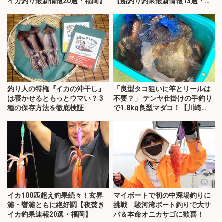
イカ釣り最新情報20選・福岡】
【船釣り釣果最新情報13選・玄
界灘】
釣り人の特権『イカの沖干し』
「良型タコ狙いに竿とリールは
は寝かせるともっとウマい？ 3
不要？」 テンヤ仕掛けの手釣り
種の保存方法を徹底検証
で1.8kg良型マダコ！【川崎
丸・東京湾】
イカ100匹超え釣果続々！玄界
マイボートで初の中深場釣りに
灘・響灘ともに絶好調【夜焚き
挑戦 駿河湾ボート釣りで大サ
イカ釣果速報20選・福岡】
バ＆本命オニカサゴに歓喜！