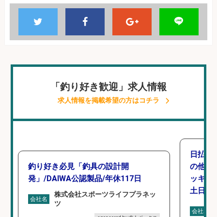
「釣り好き歓迎」求人情報
求人情報を掲載希望の方はコチラ
日払い
釣り好き必見「釣具の設計開
の他/
発」/DAIWA公認製品/年休117日
ッキン
土日休み
株式会社スポーツライフプラネッ
会社名
ツ
会社名