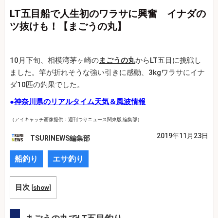
LT五目船で人生初のワラサに興奮 イナダの
ツ抜けも！【まごうの丸】
10月下旬、相模湾茅ヶ崎の
まごうの丸
からLT五目に挑戦し
ました。竿が折れそうな強い引きに感動、3kgワラサにイナ
ダ10匹の釣果でした。
●
神奈川県のリアルタイム天気＆風波情報
（アイキャッチ画像提供：週刊つりニュース関東版 編集部）
2019年11月23日
TSURINEWS編集部
船釣り
エサ釣り
目次
[
show
]