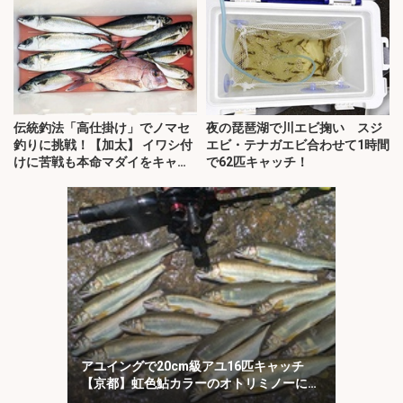
伝統釣法「高仕掛け」でノマセ
夜の琵琶湖で川エビ掬い スジ
釣りに挑戦！【加太】 イワシ付
エビ・テナガエビ合わせて1時間
けに苦戦も本命マダイをキャッ
で62匹キャッチ！
チ！
アユイングで20cm級アユ16匹キャッチ
【京都】虹色鮎カラーのオトリミノーにヒ
ット集中！