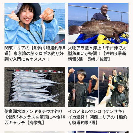
関東エリアの【船釣り特選釣果8
大物アラ堂々浮上！平戸沖で大
選】 東京湾の船シロギス釣り好
型魚狙いが好調！【沖釣り最新
調で入門にもオススメ！
情報6選・長崎／佐賀】
伊良湖水道テンヤタチウオ釣り
イカメタルでシロ（ケンサキ）
で指5.5本クラスを筆頭に本命16
イカ連発！ 関西エリアの【船釣
匹キャッチ【海栄丸】
り特選釣果7選】