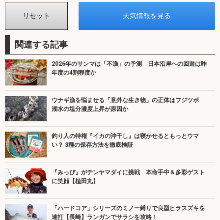
関連する記事
2026年のサンマは「不漁」の予測 日本沿岸への回遊は昨
年度の4割程度か
ウナギ漁を悩ませる「意外な生き物」の正体はフジツボ
湖水の塩分濃度上昇が原因か
釣り人の特権『イカの沖干し』は寝かせるともっとウマ
い？ 3種の保存方法を徹底検証
『みっぴ』がテンヤマダイに挑戦 本命手中＆多彩ゲスト
に笑顔【植田丸】
「ハードコア」シリーズのミノー縛りで良型ヒラスズキを
連打【長崎】ランガンでサラシを攻略！