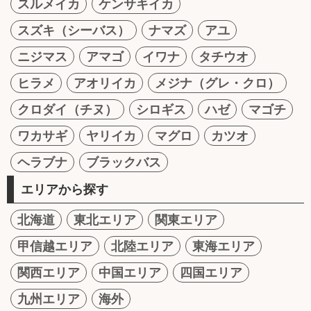
スルメイカ
ケンサキイカ
スズキ（シーバス）
ナマズ
アユ
ニジマス
アマゴ
イワナ
タチウオ
ヒラメ
アオリイカ
メジナ（グレ・クロ）
クロダイ（チヌ）
シロギス
ハゼ
マゴチ
ワカサギ
ヤリイカ
マグロ
カツオ
ヘラブナ
ブラックバス
エリアから探す
北海道
東北エリア
関東エリア
甲信越エリア
北陸エリア
東海エリア
関西エリア
中国エリア
四国エリア
九州エリア
海外