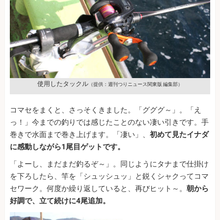
使用したタックル
（提供：週刊つりニュース関東版 編集部）
コマセをまくと、さっそくきました。「グググ～」。「え
っ！」今までの釣りでは感じたことのない凄い引きです。手
巻きで水面まで巻き上げます。「凄い」、
初めて見たイナダ
に感動しながら1尾目ゲットです。
「よーし、まだまだ釣るぞ～」。同じようにタナまで仕掛け
を下ろしたら、竿を「シュッシュッ」と鋭くシャクってコマ
セワーク。何度か繰り返していると、再びヒット～。
朝から
好調で、立て続けに4尾追加。