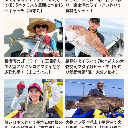
で指5.5本クラスを筆頭に本命16
り 東京湾のライトアジ釣りで
匹キャッチ【海栄丸】
食材をゲット！
相模湾のLT（ライト）五目釣り
島原沖タイラバで70cm超えの大
で大型アジにシロアマダイなど
物交えマダイ好ヒット中【船釣
多彩釣果！【まごうの丸】
り最新情報5選・大分／熊本】
船シロギス釣りで平均20cm級の
大物アラ堂々浮上！平戸沖で大
良型本命が連発！【東京湾】ハ
型魚狙いが好調！【沖釣り最新