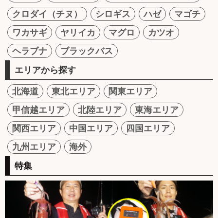
クロダイ（チヌ）
シロギス
ハゼ
マゴチ
ワカサギ
ヤリイカ
マグロ
カツオ
ヘラブナ
ブラックバス
エリアから探す
北海道
東北エリア
関東エリア
甲信越エリア
北陸エリア
東海エリア
関西エリア
中国エリア
四国エリア
九州エリア
海外
特集