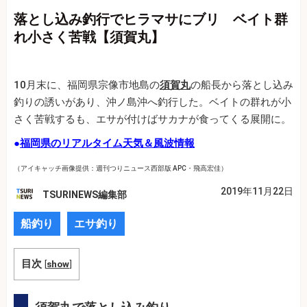
落とし込み釣行でヒラマサにブリ ベイト群
れ小さく苦戦【須賀丸】
10月末に、福岡県宗像市地島の
須賀丸
の船長から落とし込み
釣りの誘いがあり、沖ノ島沖へ釣行した。ベイトの群れが小
さく苦戦するも、エサが付けばサカナが食ってくる展開に。
●
福岡県のリアルタイム天気＆風波情報
（アイキャッチ画像提供：週刊つりニュース西部版 APC・飛高宏佳）
2019年11月22日
TSURINEWS編集部
船釣り
エサ釣り
目次
[
show
]