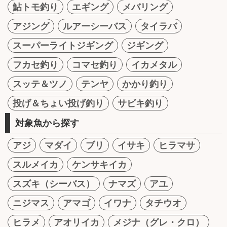
鮎トモ釣り
エギング
メバリング
アジング
ルアーシーバス
タイラバ
スーパーライトジギング
ジギング
フカセ釣り
コマセ釣り
イカメタル
スッテ＆ツノ
テンヤ
かかり釣り
投げ＆ちょい投げ釣り
サビキ釣り
対象魚から探す
アジ
マダイ
ブリ
イサキ
ヒラマサ
スルメイカ
ケンサキイカ
スズキ（シーバス）
ナマズ
アユ
ニジマス
アマゴ
イワナ
タチウオ
ヒラメ
アオリイカ
メジナ（グレ・クロ）