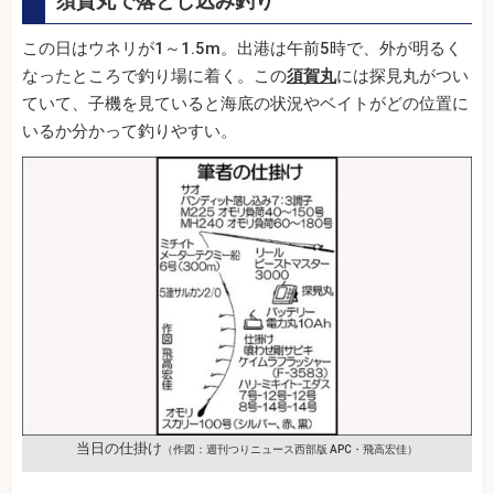
須賀丸で落とし込み釣り
この日はウネリが1～1.5m。出港は午前5時で、外が明るく
なったところで釣り場に着く。この
須賀丸
には探見丸がつい
ていて、子機を見ていると海底の状況やベイトがどの位置に
いるか分かって釣りやすい。
当日の仕掛け
（作図：週刊つりニュース西部版 APC・飛高宏佳）