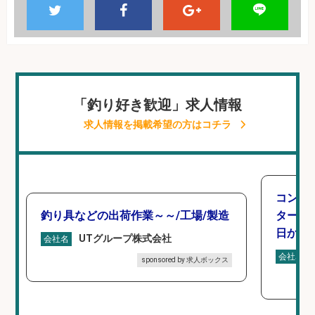
「釣り好き歓迎」求人情報
求人情報を掲載希望の方はコチラ
コンビ
釣り具などの出荷作業～～/工場/製造
タート 
日から
UTグループ株式会社
会社名
会社名
sponsored by 求人ボックス