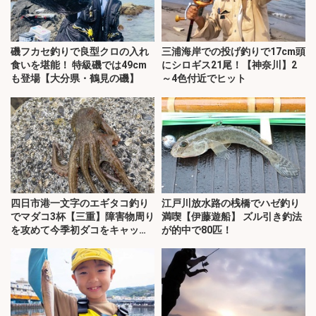
磯フカセ釣りで良型クロの入れ
三浦海岸での投げ釣りで17cm頭
食いを堪能！ 特級磯では49cm
にシロギス21尾！【神奈川】2
も登場【大分県・鶴見の磯】
～4色付近でヒット
四日市港一文字のエギタコ釣り
江戸川放水路の桟橋でハゼ釣り
でマダコ3杯【三重】障害物周り
満喫【伊藤遊船】 ズル引き釣法
を攻めて今季初ダコをキャッ
が的中で80匹！
チ！