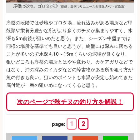
序盤は砂地、ゴロタが◎
（提供：週刊つりニュース西部版 APC・宮原浩）
序盤の段階では砂地やゴロタ場、流れ込みがある場所など甲
殻類や栄養分豊かな所がより多くのチヌが集まりやすく、水
深も5m前後が狙いめだと思う。また、シーズン中盤までは
同様の場所を基準でも良いと思うが、終盤には深みに落ちる
ことが多いので水深も10～15mくらいの深場が良くなり、
狙いどころも序盤の場所とはやや変わり、カケアガリなどで
はなく、沖の深みのイカダなどの障害物がある所を狙う方が
魚の付きも良い。狙いのポイントも水温が安定し始めてきた
底付近が一番の狙いめになってくると思う。
次のページで秋チヌの釣り方を解説！
1
2
page: