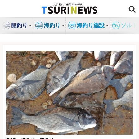
コ
ン
テ
船釣り
海釣り
海釣り施設
ソルト
ン
ツ
へ
ス
キ
ッ
プ