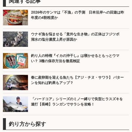
関連する記事
2026年のサンマは「不漁」の予測 日本沿岸への回遊は昨
年度の4割程度か
ウナギ漁を悩ませる「意外な生き物」の正体はフジツボ
湖水の塩分濃度上昇が原因か
釣り人の特権『イカの沖干し』は寝かせるともっとウマ
い？ 3種の保存方法を徹底検証
春に産卵期を迎える魚たち【アジ・チヌ・サワラ】 パター
ンを知れば釣果もアップ？
「ハードコア」シリーズのミノー縛りで良型ヒラスズキを
連打【長崎】ランガンでサラシを攻略！
釣り方から探す