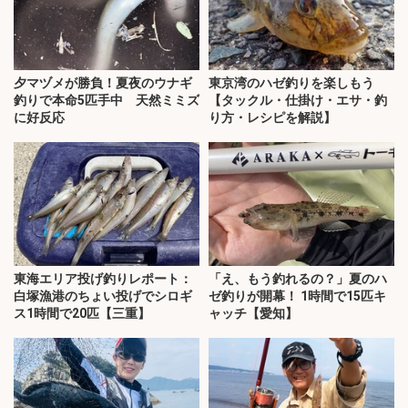
夕マヅメが勝負！夏夜のウナギ
東京湾のハゼ釣りを楽しもう
釣りで本命5匹手中 天然ミミズ
【タックル・仕掛け・エサ・釣
に好反応
り方・レシピを解説】
東海エリア投げ釣りレポート：
「え、もう釣れるの？」夏のハ
白塚漁港のちょい投げでシロギ
ゼ釣りが開幕！ 1時間で15匹キ
ス1時間で20匹【三重】
ャッチ【愛知】