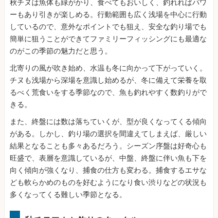
秋チヌは魚体も緑がかり、食べてもおいしく、釣れればパワ
ーもあり引きが楽しめる。行動範囲も広く浅場を中心に行動
しているので、意外なポイントでも狙え、安全な釣り場でも
簡単に狙うことができてファミリーフィッシングにも最適な
のがこの季節の魅力だと思う。
北寄りの風が吹き始め、水温も冬に向かって下がっていく。
チヌも浅場から深場を意識し始めるが、冬に備えて栄養を取
るべく荒食いをする季節なので、魚も釣れやすく数釣りがで
きる。
また、終盤には数は落ちていくが、型が良くなってくる傾向
がある。しかし、釣り場の選択を間違えてしまえば、厳しい
結果となることも多々あるだろう。シーズン序盤は好奇心も
旺盛で、表層を意識しているが、中盤、終盤に伴い魚も下を
向く傾向が強くなり、捕食の仕方も変わる。捕食するエサな
ども軟らかめのものを好むようになり食い渋りなどの状況も
多くなってくる難しい季節となる。