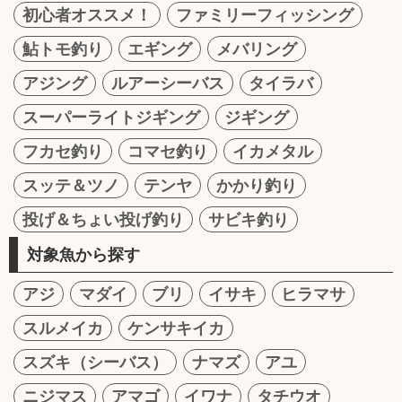
初心者オススメ！
ファミリーフィッシング
鮎トモ釣り
エギング
メバリング
アジング
ルアーシーバス
タイラバ
スーパーライトジギング
ジギング
フカセ釣り
コマセ釣り
イカメタル
スッテ＆ツノ
テンヤ
かかり釣り
投げ＆ちょい投げ釣り
サビキ釣り
対象魚から探す
アジ
マダイ
ブリ
イサキ
ヒラマサ
スルメイカ
ケンサキイカ
スズキ（シーバス）
ナマズ
アユ
ニジマス
アマゴ
イワナ
タチウオ