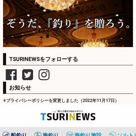
TSURINEWSをフォローする
お知らせ
※プライバシーポリシーを変更しました（2022年11月17日）
船釣り
海釣り
海釣り施設
ソルト