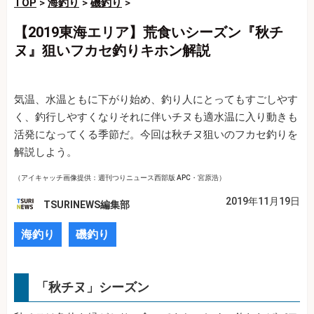
TOP
>
海釣り
>
磯釣り
>
【2019東海エリア】荒食いシーズン『秋チ
ヌ』狙いフカセ釣りキホン解説
気温、水温ともに下がり始め、釣り人にとってもすごしやす
く、釣行しやすくなりそれに伴いチヌも適水温に入り動きも
活発になってくる季節だ。今回は秋チヌ狙いのフカセ釣りを
解説しよう。
（アイキャッチ画像提供：週刊つりニュース西部版 APC・宮原浩）
2019年11月19日
TSURINEWS編集部
海釣り
磯釣り
「秋チヌ」シーズン