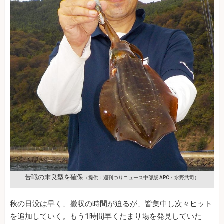
苦戦の末良型を確保
（提供：週刊つりニュース中部版 APC・水野武司）
秋の日没は早く、撤収の時間が迫るが、皆集中し次々ヒット
を追加していく。もう1時間早くたまり場を発見していた