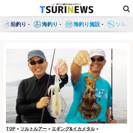
コ
ン
テ
船釣り
海釣り
海釣り施設
ソルト
ン
ツ
へ
ス
キ
ッ
プ
TOP
>
ソルトルアー
>
エギング&イカメタル
>