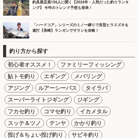
釣具屋店員156人に聞く【2024年・人気だった釣りランキ
ング】 今年のトレンド予想も発表！
「ハードコア」シリーズのミノー縛りで良型ヒラスズキを
連打【長崎】ランガンでサラシを攻略！
釣り方から探す
初心者オススメ！
ファミリーフィッシング
鮎トモ釣り
エギング
メバリング
アジング
ルアーシーバス
タイラバ
スーパーライトジギング
ジギング
フカセ釣り
コマセ釣り
イカメタル
スッテ＆ツノ
テンヤ
かかり釣り
投げ＆ちょい投げ釣り
サビキ釣り