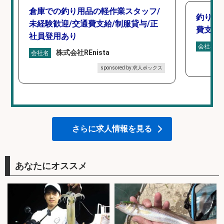
倉庫での釣り用品の軽作業スタッフ/
釣り具
未経験歓迎/交通費支給/制服貸与/正
費支給
社員登用あり
会社名
株式会社REnista
会社名
sponsored by 求人ボックス
さらに求人情報を見る
あなたにオススメ