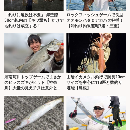
「釣りに遠投は不要」 岸壁際
ロックフィッシュゲームで良型
50cm以内の【キワ撃ち】だけで
オオモンハタ＆アカハタ好捕！
も釣りは成立する！
【沖釣り釣果速報7選・三重】
湘南河川トップゲームでまさか
山陰イカメタル釣行で胴長20cm
のヒラスズキがヒット【神奈
サイズを中心に118匹と数釣り
川】大量の見えチヌは意外と難
堪能【島根】
敵？