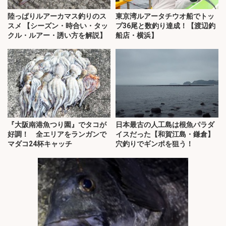
陸っぱりルアーカマス釣りのス
東京湾ルアータチウオ船でトッ
スメ 【シーズン・時合い・タッ
プ36尾と数釣り達成！【渡辺釣
クル・ルアー・誘い方を解説】
船店・横浜】
『大阪南港魚つり園』でタコが
日本最古の人工島は根魚パラダ
好調！ 全エリアをランガンで
イスだった【和賀江島・鎌倉】
マダコ24杯キャッチ
穴釣りでギンポを狙う！