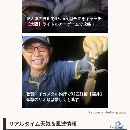
泉大津の波止で47cm良型チヌをキャッチ
【大阪】ライトルアーゲームで攻略！
敦賀沖イカメタル釣行で32匹好捕【福井】
念願のサオ頭は惜しくも逃す
Recommended by
リアルタイム天気＆風波情報