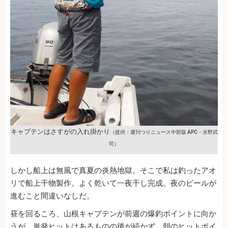
キャプテンはさすがの入れ掛かり
（提供：週刊つりニュース中部版 APC・水野武
司）
しかし船上は無風で真夏の炎熱地獄。そこで私は釣ったアオ
リで船上干物製作。よく乾いて一夜干し完成。夜のビールが
進むこと間違いなしだ。
昼を回るころ、山根キャプテンが前週の爆釣ポイントに向か
うが、単発ヒットはあるものの後が続かず、朝のヒットポイ