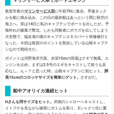
マリンサービス宗でボートエギング
敦賀市沓の
マリンサービス宗
に午前7時に集合。早速タック
ルを船に積み込み、この日の最終船はあっという間に秋空の
海上へ。実は14日に私のキャプテンでボートを出したが、予
報外れの爆風で撃沈。しかも同船者にボウズを出してしまう
大失態で、猛反省の後のキャプテンエキスパート研修修行と
なった。今回は敦賀のポイントを熟知している山根キャプテ
ンなので期待大だ。
ポイントは河野海岸方面。水深15mの現場はナギで無風。エ
ンジンを止め、まずは2.5号のエギをキャストして狙うも反
応なし。ん～？と思った時、山根キャプテンに初ヒット。
胴
長15cmのコロッケサイズを簡単にゲット。
さすがだ。
船中アオリイカ連続ヒット
Hさんも同サイズをヒット。
岸側のシャローへキャストし、
イトフケを見ながら確実にボトムを取り、2シャクリ目に重