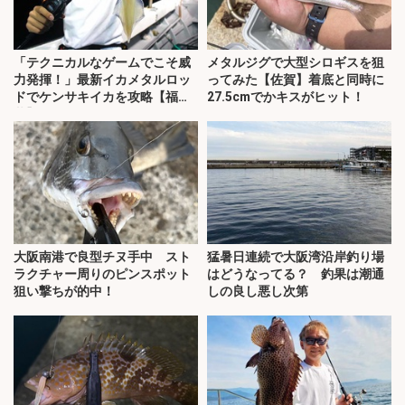
「テクニカルなゲームでこそ威
メタルジグで大型シロギスを狙
力発揮！」最新イカメタルロッ
ってみた【佐賀】着底と同時に
ドでケンサキイカを攻略【福
27.5cmでかキスがヒット！
井】
大阪南港で良型チヌ手中 スト
猛暑日連続で大阪湾沿岸釣り場
ラクチャー周りのピンスポット
はどうなってる？ 釣果は潮通
狙い撃ちが的中！
しの良し悪し次第