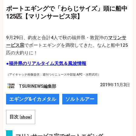
ボートエギングで「わらじサイズ」頭に船中
125匹【マリンサービス宗】
9月29日、釣友と合計4人で秋の福井県・敦賀沖の
マリンサ
ービス宗
でボートエギングを満喫してきた。なんと船中125
匹の大釣りに！
●
福井県のリアルタイム天気＆風波情報
（アイキャッチ画像提供：週刊つりニュース中部版 APC・水野武司）
2019年11月3日
TSURINEWS編集部
エギング&イカメタル
ソルトルアー
目次
[
show
]