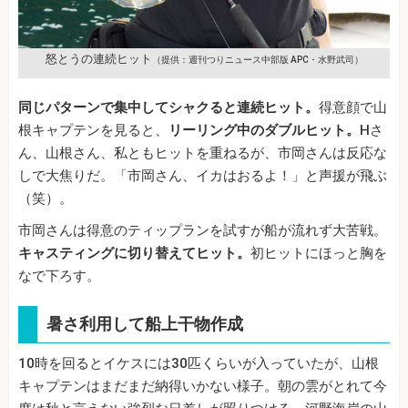
怒とうの連続ヒット
（提供：週刊つりニュース中部版 APC・水野武司）
同じパターンで集中してシャクると連続ヒット。
得意顔で山
根キャプテンを見ると、
リーリング中のダブルヒット。
Hさ
ん、山根さん、私ともヒットを重ねるが、市岡さんは反応な
しで大焦りだ。「市岡さん、イカはおるよ！」と声援が飛ぶ
（笑）。
市岡さんは得意のティップランを試すが船が流れず大苦戦。
キャスティングに切り替えてヒット。
初ヒットにほっと胸を
なで下ろす。
暑さ利用して船上干物作成
10時を回るとイケスには30匹くらいが入っていたが、山根
キャプテンはまだまだ納得いかない様子。朝の雲がとれて今