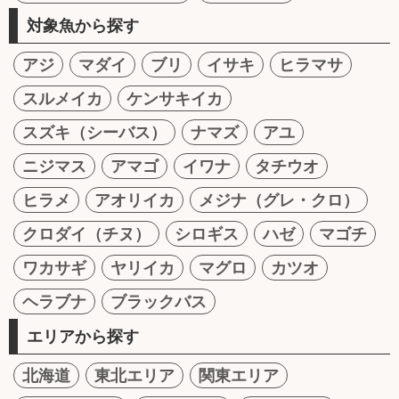
対象魚から探す
アジ
マダイ
ブリ
イサキ
ヒラマサ
スルメイカ
ケンサキイカ
スズキ（シーバス）
ナマズ
アユ
ニジマス
アマゴ
イワナ
タチウオ
ヒラメ
アオリイカ
メジナ（グレ・クロ）
クロダイ（チヌ）
シロギス
ハゼ
マゴチ
ワカサギ
ヤリイカ
マグロ
カツオ
ヘラブナ
ブラックバス
エリアから探す
北海道
東北エリア
関東エリア