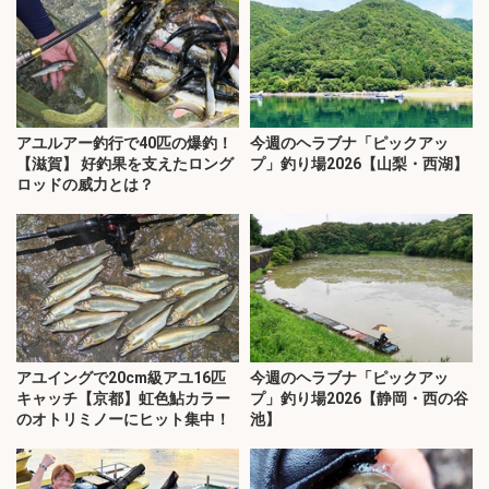
アユルアー釣行で40匹の爆釣！
今週のヘラブナ「ピックアッ
【滋賀】 好釣果を支えたロング
プ」釣り場2026【山梨・西湖】
ロッドの威力とは？
アユイングで20cm級アユ16匹
今週のヘラブナ「ピックアッ
キャッチ【京都】虹色鮎カラー
プ」釣り場2026【静岡・西の谷
のオトリミノーにヒット集中！
池】