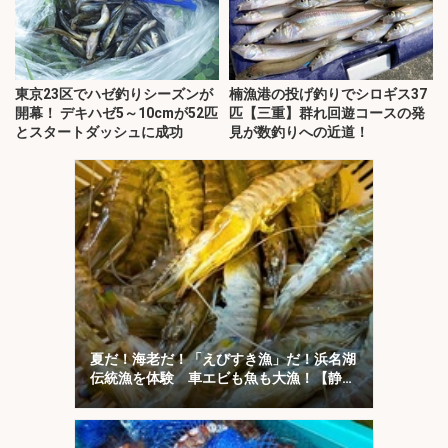
東京23区でハゼ釣りシーズンが
楠漁港の投げ釣りでシロギス37
開幕！ デキハゼ5～10cmが52匹
匹【三重】群れ回遊コースの発
とスタートダッシュに成功
見が数釣りへの近道！
夏だ！海老だ！「えびすき漁」だ！浜名湖
伝統漁を体験 車エビも魚も大漁！【静
岡】