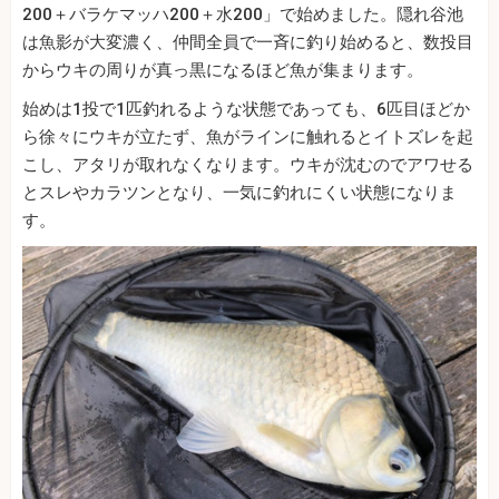
200＋バラケマッハ200＋水200」で始めました。隠れ谷池
は魚影が大変濃く、仲間全員で一斉に釣り始めると、数投目
からウキの周りが真っ黒になるほど魚が集まります。
始めは1投で1匹釣れるような状態であっても、6匹目ほどか
ら徐々にウキが立たず、魚がラインに触れるとイトズレを起
こし、アタリが取れなくなります。ウキが沈むのでアワせる
とスレやカラツンとなり、一気に釣れにくい状態になりま
す。