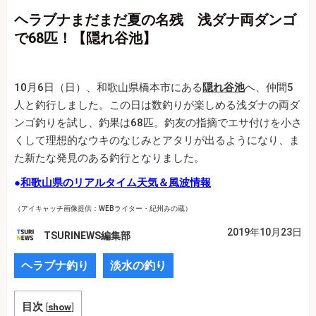
ヘラブナまだまだ夏の名残 浅ダナ両ダンゴ
で68匹！【隠れ谷池】
10月6日（日）、和歌山県橋本市にある
隠れ谷池
へ、仲間5
人と釣行しました。この日は数釣りが楽しめる浅ダナの両ダ
ンゴ釣りを試し、釣果は68匹。釣友の指摘でエサ付けを小さ
くして理想的なウキのなじみとアタリが出るようになり、ま
た新たな発見のある釣行となりました。
●
和歌山県のリアルタイム天気＆風波情報
（アイキャッチ画像提供：WEBライター・紀州みの蔵）
2019年10月23日
TSURINEWS編集部
ヘラブナ釣り
淡水の釣り
目次
[
show
]