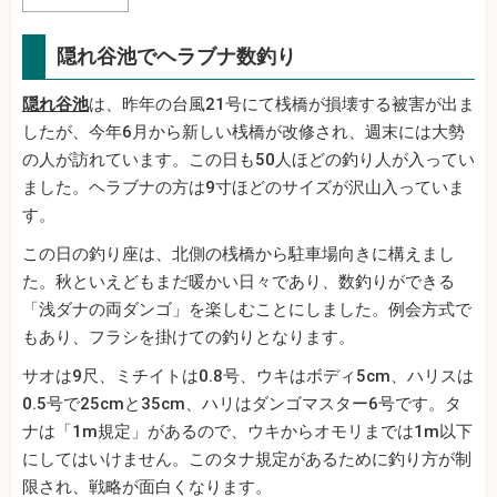
隠れ谷池でヘラブナ数釣り
隠れ谷池
は、昨年の台風21号にて桟橋が損壊する被害が出ま
したが、今年6月から新しい桟橋が改修され、週末には大勢
の人が訪れています。この日も50人ほどの釣り人が入ってい
ました。ヘラブナの方は9寸ほどのサイズが沢山入っていま
す。
この日の釣り座は、北側の桟橋から駐車場向きに構えまし
た。秋といえどもまだ暖かい日々であり、数釣りができる
「浅ダナの両ダンゴ」を楽しむことにしました。例会方式で
もあり、フラシを掛けての釣りとなります。
サオは9尺、ミチイトは0.8号、ウキはボディ5cm、ハリスは
0.5号で25cmと35cm、ハリはダンゴマスター6号です。タ
ナは「1m規定」があるので、ウキからオモリまでは1m以下
にしてはいけません。このタナ規定があるために釣り方が制
限され、戦略が面白くなります。