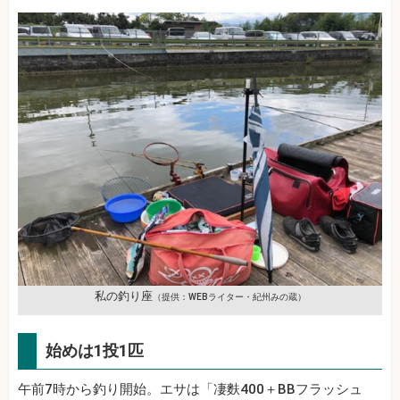
私の釣り座
（提供：WEBライター・紀州みの蔵）
始めは1投1匹
午前7時から釣り開始。エサは「凄麩400＋BBフラッシュ