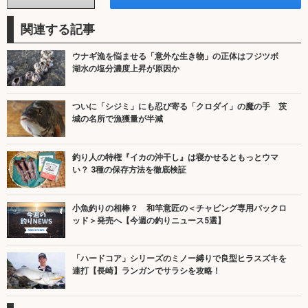
関連する記事
ウナギ漁を悩ませる「意外な生き物」の正体はフジツボ
湖水の塩分濃度上昇が原因か
ついに「シジミ」にも忍び寄る「クロダイ」の魔の手 茨
城の名所で漁獲量が半減
釣り人の特権『イカの沖干し』は寝かせるともっとウマ
い？ 3種の保存方法を徹底検証
小魚釣りの相棒？ 和竿意匠の＜チャビング専用パックロ
ッド＞発売へ【今週の釣りニュース5選】
「ハードコア」シリーズのミノー縛りで良型ヒラスズキを
連打【長崎】ランガンでサラシを攻略！