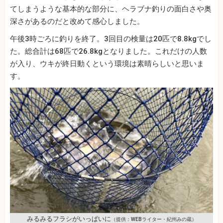
てしまうような基本的な部分に、ヘラブナ釣りの面白さや奥
深さがあるのだと改めて感心しました。
午後3時ごろに釣りを終了。3回目の検量は20匹で8.8kgでし
た。総合計は68匹で26.8kgとなりました。これだけの人数
が入り、ウキが終日動くという環境は素晴らしいと思いま
す。
みるみるフラシがいっぱいに
（提供：WEBライター・紀州みの蔵）