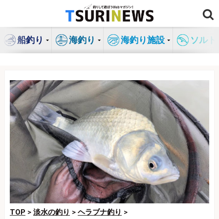
コ
ン
テ
船釣り
海釣り
海釣り施設
ソルト
ン
ツ
へ
ス
キ
ッ
プ
TOP
>
淡水の釣り
>
ヘラブナ釣り
>