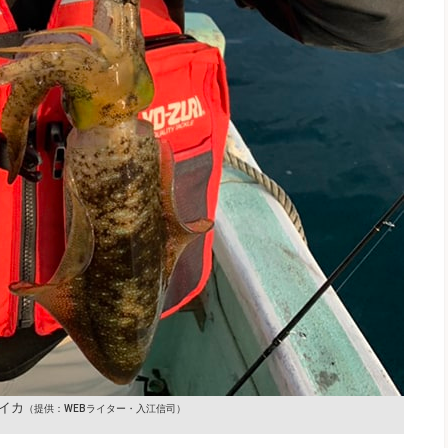
イカ
（提供：WEBライター・入江信司）