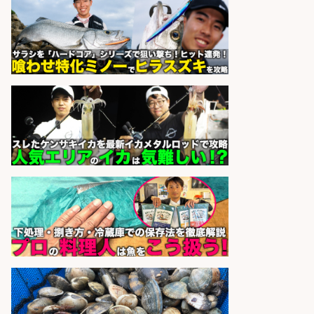
コンビニ/広島県/調理なし・軽作業
スタート お魚のパック詰め 品出し/
週4日から勤務OK/希望休が取得で
きる
株式会社ホットスタッフ五日市
会社名
sponsored by 求人ボックス
魚の「バイヤー」貴方の目利きでヒ
ットを生む、裁量バイヤー募集
株式会社コムライン
会社名
sponsored by 求人ボックス
さらに求人情報を見る