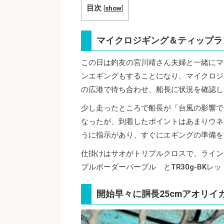
目次
[
show
]
マイクロジギング＆ティップラ
この日は釣友の宮川靖さん夫婦と一緒にマ
ンエギングもすることになり、マイクロジ
の広港で待ち合わせ、船長に状況を確認し
少し走ったところで船長が「台風の影響で
なったが、到着したポイントはあまりウネ
うに指示があり、すぐにエギングの準備を
仕掛けはサオがトリプルクロスで、ラインはP
プルボーダーパープル とTR30g-BK
開始早々に胴長25cmアオリイ