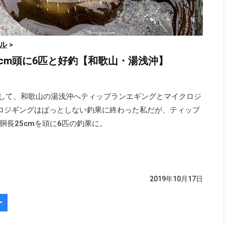
ル
>
cm頭に6匹と好釣【和歌山・湯浅沖】
用して、和歌山の湯浅沖へティップランエギングとマイクロジ
ロジギングはぱっとしない釣果に終わった私だが、ティップ
長25cmを頭に6匹の釣果に。
2019年10月17日
ー