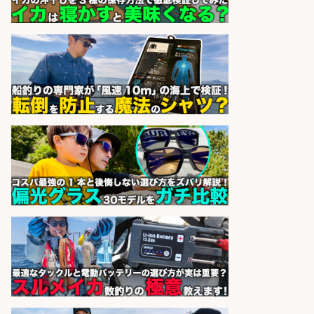
日払いOKで即日収入/ライン作業員/
「堺市堺区」「時給1,600円」堺市
堺区の工場で自転車部品や釣り具の
組立/入社祝金10万円/未経験歓迎・
土日祝休みで年間休日126日・日払
いOK/大阪府
パーソルファクトリーパートナ
会社名
ーズ株式会社
sponsored by 求人ボックス
日払いOKで即日収入/製造スタッフ/
「広島市佐伯区」お魚のパック詰め
や品出し業務/広島市佐伯区内/「時
給1,200円」日払い可/残業少なめ×
週4日〜OK×車通勤OK
株式会社ホットスタッフ五日市
会社名
sponsored by 求人ボックス