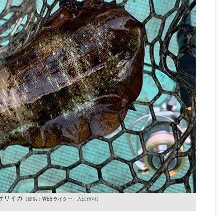
アオリイカ
（提供：WEBライター・入江信司）