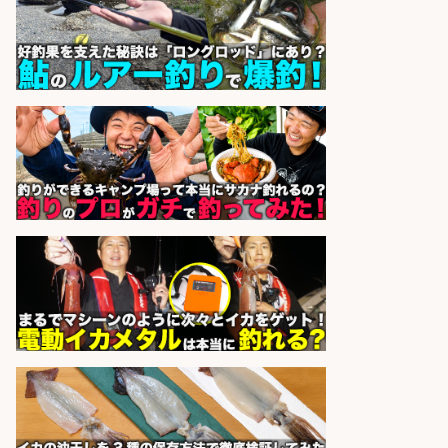
sponsored by 求人ボックス
和食, 居酒屋/調理見習い・調理補助/
新鮮な魚料理×おでんの和食居酒屋
の若手スタッフ
サカナのハチベエ 矢場町店
会社名
sponsored by 求人ボックス
営業事務/「大津市」釣り具メーカ
ーの物流事務・営業アシスタント/
小野駅徒歩6分/「時給1,300円」/大
型連休あり×残業なし×土日祝休み/
滋賀県
株式会社ホットスタッフ滋賀
会社名
sponsored by 求人ボックス