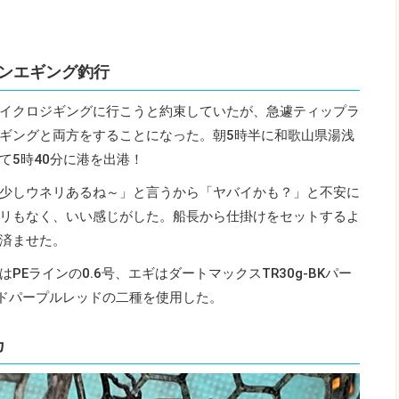
ンエギング釣行
イクロジギングに行こうと約束していたが、急遽ティップラ
ギングと両方をすることになった。朝5時半に和歌山県湯浅
て5時40分に港を出港！
少しウネリあるね～」と言うから「ヤバイかも？」と不安に
リもなく、いい感じがした。船長から仕掛けをセットするよ
済ませた。
Eラインの0.6号、エギはダートマックスTR30g-BKパー
レッドパープルレッドの二種を使用した。
カ