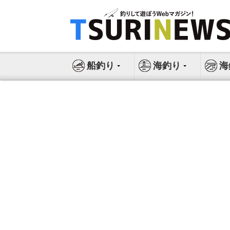
コ
ン
テ
ン
ツ
船釣り
海釣り
海
へ
ス
キ
ッ
プ