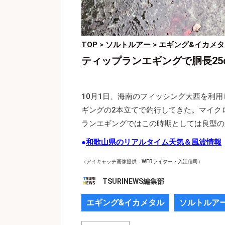
TOP
>
ソルトルアー
>
エギング&イカメタ
ティップランエギングで胴長25
10月1日、海南のフィッシング大西を利
ギングの2本立てで釣行してきた。マイク
ランエギングではこの時期としては良型の胴
●
和歌山県のリアルタイム天気＆風波情報
（アイキャッチ画像提供：WEBライター・入江信司）
TSURINEWS編集部
エギング&イカメタル
ソルトルア