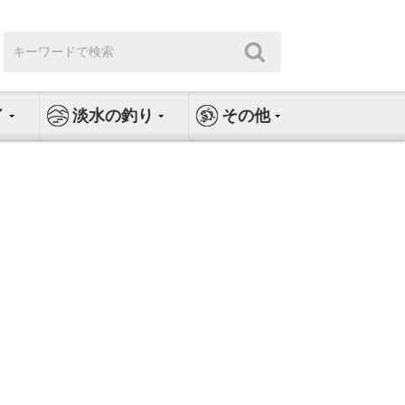
検
検
索:
索
イ
淡水の釣り
その他