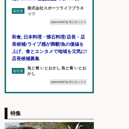
株式会社スポーツライフプラネ
会社名
ッツ
sponsored by 求人ボックス
和食, 日本料理・懐石料理/店長・店
長候補/ライブ感が満載!魚の価値を
上げ、食とエンタメで地域を元気に!
店長候補募集
魚と肴 いとおかし 魚と肴 いとお
会社名
かし
sponsored by 求人ボックス
和食, 日本料理・懐石料理/店長・店
長候補/本物を知る大人の隠れ家!魚
の価値を上げ、地域を元気に!店長候
特集
補募集
酒場あらかぶ 酒場あらかぶ
会社名