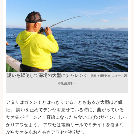
誘いを駆使して深場の大型にチャレンジ
（提供：週刊つりニュース西
部版 編集部）
アタリはガツン！とはっきりでることもあるが大型ほど繊
細。 誘いを止めてテンヤを見せている時に、曲がっている
サオ先がピーンと一直線になったら食い上げのサイン、しっ
かりアワせよう。 アワセは電動リールでミチイトを巻きな
がらサオをあおる巻きアワセが有効だ。