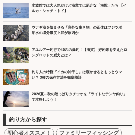
水族館では大人気だけど漁業では厄介な「海獣」たち 【イ
ルカ・シャチ・トド】
ウナギ漁を悩ませる「意外な生き物」の正体はフジツボ
湖水の塩分濃度上昇が原因か
アユルアー釣行で40匹の爆釣！【滋賀】 好釣果を支えたロ
ングロッドの威力とは？
釣り人の特権『イカの沖干し』は寝かせるともっとウマ
い？ 3種の保存方法を徹底検証
2026夏～秋の陸っぱりタチウオを「ライトなテンヤ釣り」
で攻略しよう！
釣り方から探す
初心者オススメ！
ファミリーフィッシング