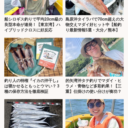
船シロギス釣りで平均20cm級の
島原沖タイラバで70cm超えの大
良型本命が連発！【東京湾】ハ
物交えマダイ好ヒット中【船釣
イブリッドクロスに好反応
り最新情報5選・大分／熊本】
釣り人の特権『イカの沖干し』
的矢湾沖タテ釣りでマダイ・ヒ
は寝かせるともっとウマい？ 3
ラメ・青物など多彩釣果！【三
種の保存方法を徹底検証
重】仕掛けの使い分けが奏功？