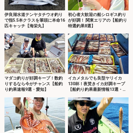
伊良湖水道テンヤタチウオ釣り
初心者大歓迎の船シロギス釣り
で指5.5本クラスを筆頭に本命16
が好調！ 関東エリアの【船釣り
匹キャッチ【海栄丸】
特選釣果8選】
マダコ釣りが好調キープ！数釣
イカメタルでも良型ヤリイカ
りするなら今がチャンス【船釣
130杯！夜焚きイカ好調キープ
り釣果速報9選・愛知】
【船釣り釣果最新情報13選・玄
界灘】