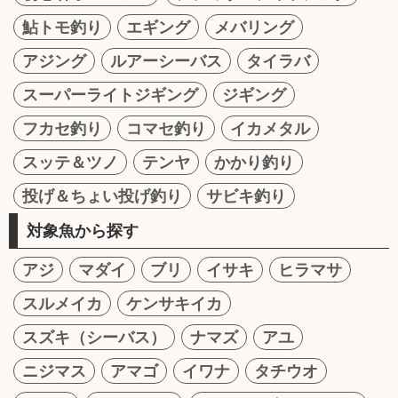
鮎トモ釣り
エギング
メバリング
アジング
ルアーシーバス
タイラバ
スーパーライトジギング
ジギング
フカセ釣り
コマセ釣り
イカメタル
スッテ＆ツノ
テンヤ
かかり釣り
投げ＆ちょい投げ釣り
サビキ釣り
対象魚から探す
アジ
マダイ
ブリ
イサキ
ヒラマサ
スルメイカ
ケンサキイカ
スズキ（シーバス）
ナマズ
アユ
ニジマス
アマゴ
イワナ
タチウオ