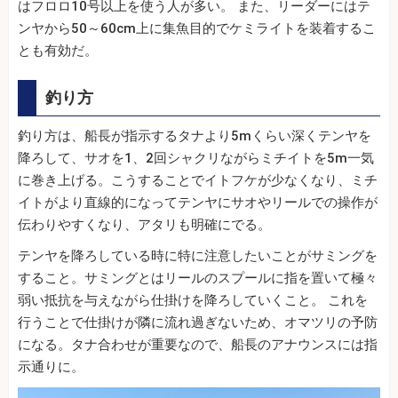
はフロロ10号以上を使う人が多い。 また、リーダーにはテ
ンヤから50～60cm上に集魚目的でケミライトを装着するこ
とも有効だ。
釣り方
釣り方は、船長が指示するタナより5mくらい深くテンヤを
降ろして、サオを1、2回シャクリながらミチイトを5m一気
に巻き上げる。こうすることでイトフケが少なくなり、ミチ
イトがより直線的になってテンヤにサオやリールでの操作が
伝わりやすくなり、アタリも明確にでる。
テンヤを降ろしている時に特に注意したいことがサミングを
すること。サミングとはリールのスプールに指を置いて極々
弱い抵抗を与えながら仕掛けを降ろしていくこと。 これを
行うことで仕掛けが隣に流れ過ぎないため、オマツリの予防
になる。タナ合わせが重要なので、船長のアナウンスには指
示通りに。