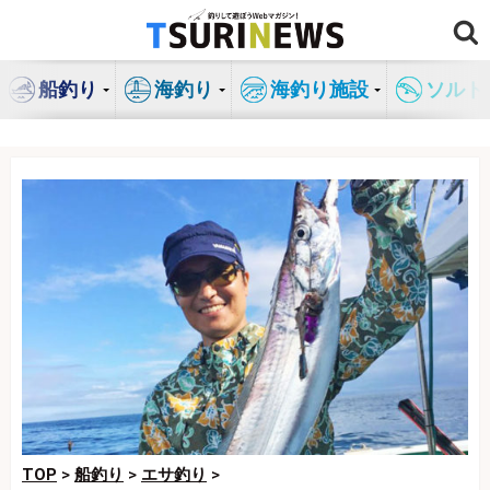
コ
ン
テ
船釣り
海釣り
海釣り施設
ソルト
ン
ツ
へ
ス
キ
ッ
プ
TOP
>
船釣り
>
エサ釣り
>