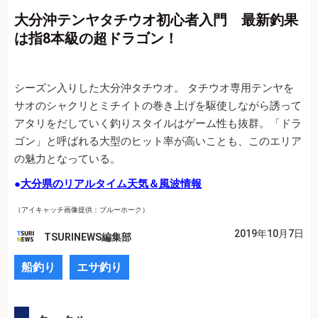
大分沖テンヤタチウオ初心者入門 最新釣果
は指8本級の超ドラゴン！
シーズン入りした大分沖タチウオ。 タチウオ専用テンヤを
サオのシャクリとミチイトの巻き上げを駆使しながら誘って
アタリをだしていく釣りスタイルはゲーム性も抜群。「ドラ
ゴン」と呼ばれる大型のヒット率が高いことも、このエリア
の魅力となっている。
●
大分県のリアルタイム天気＆風波情報
（アイキャッチ画像提供：ブルーホーク）
2019年10月7日
TSURINEWS編集部
船釣り
エサ釣り