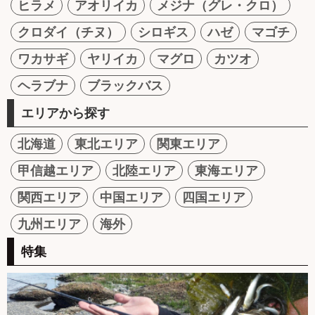
ヒラメ
アオリイカ
メジナ（グレ・クロ）
クロダイ（チヌ）
シロギス
ハゼ
マゴチ
ワカサギ
ヤリイカ
マグロ
カツオ
ヘラブナ
ブラックバス
エリアから探す
北海道
東北エリア
関東エリア
甲信越エリア
北陸エリア
東海エリア
関西エリア
中国エリア
四国エリア
九州エリア
海外
特集