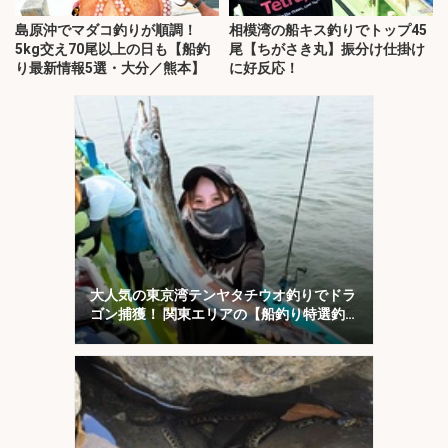
島原沖でマダコ釣りが順調！
相模湾の船キス釣りでトップ45
5kg交え70尾以上の日も【船釣
尾【ちがさき丸】振分け仕掛け
り最新情報5選・大分／熊本】
に好反応！
大人気の東京湾テンヤタチウオ釣りでドラ
ゴン捕獲！ 関東エリアの【船釣り特選釣
果7選】