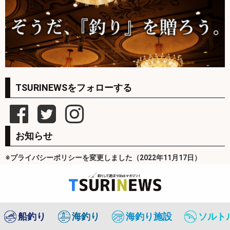
TSURINEWSをフォローする
お知らせ
※プライバシーポリシーを変更しました（2022年11月17日）
船釣り
海釣り
海釣り施設
ソルト