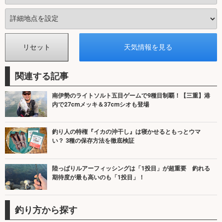
関連する記事
南伊勢のライトソルト五目ゲームで9種目制覇！【三重】港
内で27cmメッキ＆37cmシオも登場
釣り人の特権『イカの沖干し』は寝かせるともっとウマ
い？ 3種の保存方法を徹底検証
陸っぱりルアーフィッシングは「1投目」が超重要 釣れる
期待度が最も高いのも「1投目」！
釣り方から探す