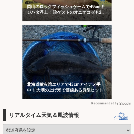
岡山のロックフィッシュゲームで49cmキ
ジハタ浮上！ 珍ゲストのオニオコゼも2連
発
北海道噴火湾エリアで43cmアイナメ手
中！ 大潮の上げ潮で価値ある良型ヒット
Recommended by
リアルタイム天気＆風波情報