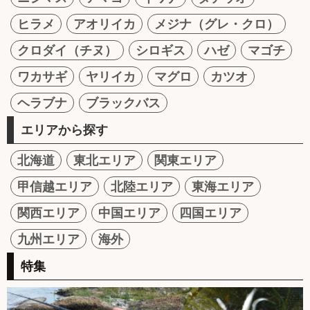
ヒラメ
アオリイカ
メジナ（グレ・クロ）
クロダイ（チヌ）
シロギス
ハゼ
マゴチ
ワカサギ
ヤリイカ
マグロ
カツオ
ヘラブナ
ブラックバス
エリアから探す
北海道
東北エリア
関東エリア
甲信越エリア
北陸エリア
東海エリア
関西エリア
中国エリア
四国エリア
九州エリア
海外
特集