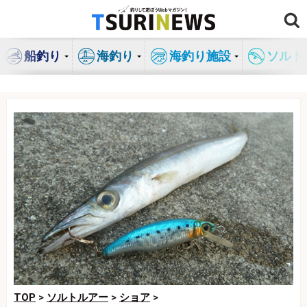
コ
ン
テ
船釣り
海釣り
海釣り施設
ソルト
ン
ツ
へ
ス
キ
ッ
プ
TOP
>
ソルトルアー
>
ショア
>