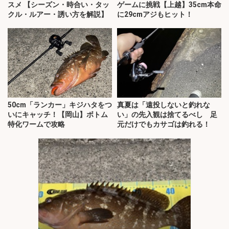
スメ 【シーズン・時合い・タッ
ゲームに挑戦【上越】35cm本命
クル・ルアー・誘い方を解説】
に29cmアジもヒット！
50cm「ランカー」キジハタをつ
真夏は「遠投しないと釣れな
いにキャッチ！【岡山】ボトム
い」の先入観は捨てるべし 足
特化ワームで攻略
元だけでもカサゴは釣れる！