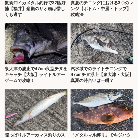
敦賀沖イカメタル釣行で32匹好
真夏のチニングにおける3つのレ
捕【福井】念願のサオ頭は惜し
ンジ【ボトム・中層・トップ】
くも逃す
攻略法
泉大津の波止で47cm良型チヌを
汽水域でのライトチニングで
キャッチ【大阪】ライトルアー
47cmチヌ浮上【泉大津・大阪】
ゲームで攻略！
真夏の時合いは一瞬？
陸っぱりルアーカマス釣りのス
「メタルマル縛り」でキジハタ