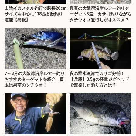
山陰イカメタル釣行で胴長20cm
真夏の大阪湾沿岸ルアー釣りタ
サイズを中心に118匹と数釣り
ーゲット5選 カサゴ釣りながら
堪能【島根】
タチウオ回遊待ちがオススメ？
7～8月の大阪湾沿岸ルアー釣り
夜の垂水漁港でカサゴ好捕！
おすすめターゲットを紹介 目
【兵庫】0.5gの軽量ジグヘッド
玉は泉南のタチウオ！
で連発した釣り方とは？