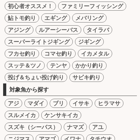
初心者オススメ！
ファミリーフィッシング
鮎トモ釣り
エギング
メバリング
アジング
ルアーシーバス
タイラバ
スーパーライトジギング
ジギング
フカセ釣り
コマセ釣り
イカメタル
スッテ＆ツノ
テンヤ
かかり釣り
投げ＆ちょい投げ釣り
サビキ釣り
対象魚から探す
アジ
マダイ
ブリ
イサキ
ヒラマサ
スルメイカ
ケンサキイカ
スズキ（シーバス）
ナマズ
アユ
ニジマス
アマゴ
イワナ
タチウオ