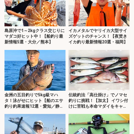
島原沖で1～2kgクラス交じりに
イカメタルでヤリイカ大型サイ
マダコ好ヒット中！【船釣り最
ズゲットのチャンス！【夜焚き
新情報5選・大分／熊本】
イカ釣り最新情報20選・福岡】
金洲の五目釣りで5kg級マハ
伝統釣法「高仕掛け」でノマセ
タ！泳がせにヒット【船のエサ
釣りに挑戦！【加太】 イワシ付
釣り釣果速報12選・愛知／静
けに苦戦も本命マダイをキャッ
岡】
チ！