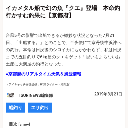
イカメタル船で幻の魚『クエ』登場 本命釣
行かすむ釣果に【京都府】
台風5号の影響で出船できるか微妙な状況となった7月21
日、「出船する。」とのことで、半夜便にて京丹後中浜沖へ
の釣行。本命は日没後のシロイカにもかかわらず、私は日没
までの五目釣りで6kg超のクエをゲット！思いもよらないお
土産に大満足の釣行となった。
●
京都府のリアルタイム天気＆風波情報
（アイキャッチ画像提供：WEBライター・片岡浩）
2019年8月21日
TSURINEWS編集部
船釣り
エサ釣り
目次
[
show
]