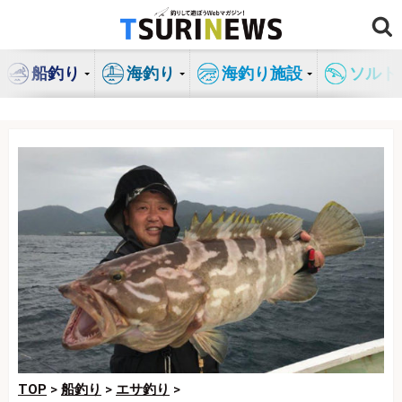
コ
ン
テ
船釣り
海釣り
海釣り施設
ソルト
ン
ツ
へ
ス
キ
ッ
プ
TOP
>
船釣り
>
エサ釣り
>