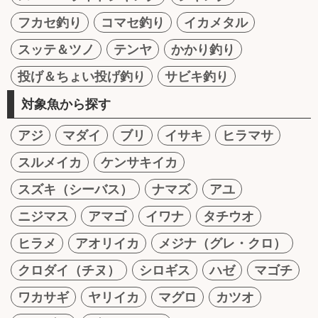
フカセ釣り
コマセ釣り
イカメタル
スッテ＆ツノ
テンヤ
かかり釣り
投げ＆ちょい投げ釣り
サビキ釣り
対象魚から探す
アジ
マダイ
ブリ
イサキ
ヒラマサ
スルメイカ
ケンサキイカ
スズキ（シーバス）
ナマズ
アユ
ニジマス
アマゴ
イワナ
タチウオ
ヒラメ
アオリイカ
メジナ（グレ・クロ）
クロダイ（チヌ）
シロギス
ハゼ
マゴチ
ワカサギ
ヤリイカ
マグロ
カツオ