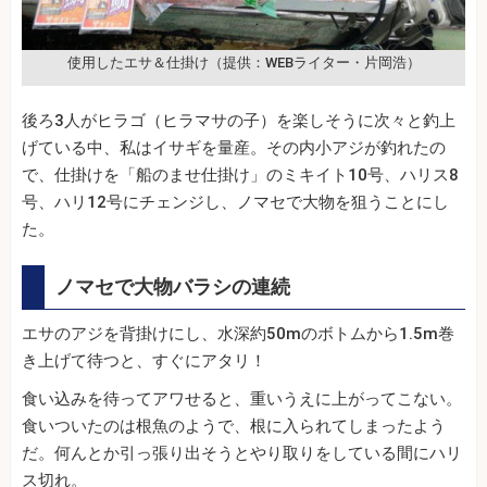
使用したエサ＆仕掛け（提供：WEBライター・片岡浩）
後ろ3人がヒラゴ（ヒラマサの子）を楽しそうに次々と釣上
げている中、私はイサギを量産。その内小アジが釣れたの
で、仕掛けを「船のませ仕掛け」のミキイト10号、ハリス8
号、ハリ12号にチェンジし、ノマセで大物を狙うことにし
た。
ノマセで大物バラシの連続
エサのアジを背掛けにし、水深約50mのボトムから1.5m巻
き上げて待つと、すぐにアタリ！
食い込みを待ってアワせると、重いうえに上がってこない。
食いついたのは根魚のようで、根に入られてしまったよう
だ。何んとか引っ張り出そうとやり取りをしている間にハリ
ス切れ。