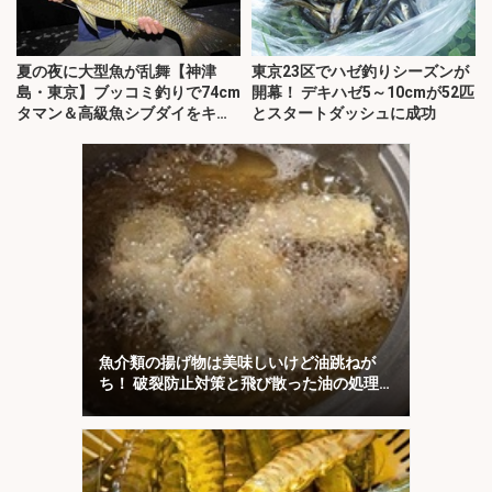
夏の夜に大型魚が乱舞【神津
東京23区でハゼ釣りシーズンが
島・東京】ブッコミ釣りで74cm
開幕！ デキハゼ5～10cmが52匹
タマン＆高級魚シブダイをキャ
とスタートダッシュに成功
ッチ！
魚介類の揚げ物は美味しいけど油跳ねが
ち！ 破裂防止対策と飛び散った油の処理
について解説！