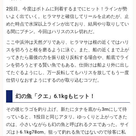
2投目、今度はボトムに到着するまでにヒット！ラインが勢
いよく出ていく。ヒラマサと確信してリールを止めたが、止
めた時点で水深以上ラインが出ており、結局やり取りしてい
る間にプチン。今回はハリスのスレ切れだ。
ここ中浜沖は天然グリであり、ヒラマサは根の近くではハリ
スを切ろうと根を磨るように泳ぐ。また、船の近くまで上が
ってきたら最後の力を振り絞り反転する場合や、船底でライ
ンを切ろうとする賢い魚でもある。仕掛けは船より外に出し
てたぐるようにし、万一反転してもハリスを放してもう一度
仕切りなおすようにするのが取り込むコツだ。
幻の魚「クエ」6.1kgもヒット！
その後ヒラゴを釣り上げ、新たにタナを底から3mにして待
っていると、1投目と同じアタリ。ゆっくりと上がってきた
のは、小さいながらも幻の魚と呼ばれるクエであった。サイ
ズはト6.1kg78cm。狙って釣れる魚ではないので珍客に私