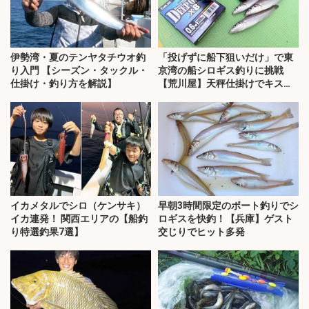
伊勢湾・夏のテンヤタチウオ釣
「投げずに船下狙いだけ」で東
り入門 【シーズン・タックル・
京湾の船シロギス釣りに挑戦
仕掛け・釣り方を解説】
【荒川屋】天秤仕掛けでキス約
70匹！
イカメタルでシロ（ケンサキ）
早朝3時間限定のボート釣りでシ
イカ連発！ 関西エリアの【船釣
ロギスを快釣！【兵庫】ゲスト
り特選釣果7選】
交じりでヒット多発