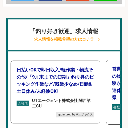
「釣り好き歓迎」求人情報
求人情報を掲載希望の方はコチラ
営業事
日払いOKで即日収入/軽作業・物流そ
の物流
の他/「9月末までの短期」釣り具のピ
駅から徒
ッキング作業など/残業少なめ/日勤&
連休あ
土日休み/未経験OK!
県
UTエージェント株式会社 関西第
会社名
二CU
会社名
sponsored by 求人ボックス