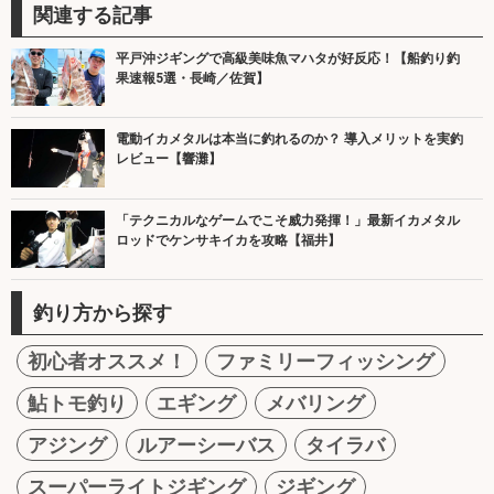
関連する記事
平戸沖ジギングで高級美味魚マハタが好反応！【船釣り釣
果速報5選・長崎／佐賀】
電動イカメタルは本当に釣れるのか？ 導入メリットを実釣
レビュー【響灘】
「テクニカルなゲームでこそ威力発揮！」最新イカメタル
ロッドでケンサキイカを攻略【福井】
釣り方から探す
初心者オススメ！
ファミリーフィッシング
鮎トモ釣り
エギング
メバリング
アジング
ルアーシーバス
タイラバ
スーパーライトジギング
ジギング