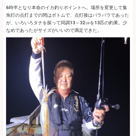
6時半となり本命のイカ釣りポイントへ。場所を変更して集
魚灯の点灯までの間はボトムで、点灯後はバラバラであった
が、いろいろタナを探って同調13～32㎝を13匹の釣果。少
なめであったがサイズがいいので満足できた。