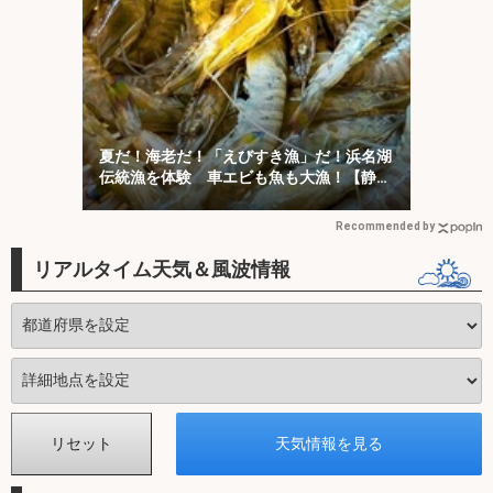
夏だ！海老だ！「えびすき漁」だ！浜名湖
伝統漁を体験 車エビも魚も大漁！【静
岡】
Recommended by
リアルタイム天気＆風波情報