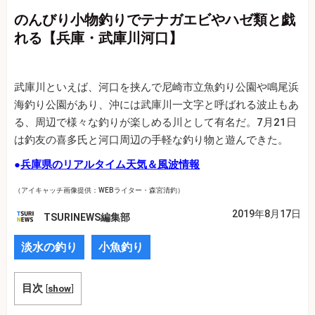
のんびり小物釣りでテナガエビやハゼ類と戯
れる【兵庫・武庫川河口】
武庫川といえば、河口を挟んで尼崎市立魚釣り公園や鳴尾浜
海釣り公園があり、沖には武庫川一文字と呼ばれる波止もあ
る、周辺で様々な釣りが楽しめる川として有名だ。7月21日
は釣友の喜多氏と河口周辺の手軽な釣り物と遊んできた。
●
兵庫県のリアルタイム天気＆風波情報
（アイキャッチ画像提供：WEBライター・森宮清釣）
2019年8月17日
TSURINEWS編集部
淡水の釣り
小魚釣り
目次
[
show
]