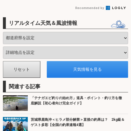
Recommended by
リアルタイム天気＆風波情報
関連する記事
「テナガエビ釣りの始め方」道具・ポイント・釣り方を徹
底解説【初心者向け完全ガイド】
茨城県鹿島沖＜ヒラメ部分解禁＞直後の釣果は？ 2kg級＆
ゲスト多彩【全国の釣果速報4選】