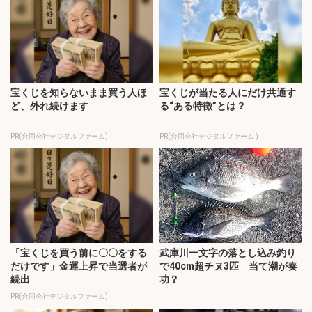
宝くじを知らないまま買う人ほ
宝くじが当たる人にだけ共通す
ど、外れ続けます
る“ある特徴”とは？
PR(合同会社デジタルファーム)
PR(合同会社デジタルファーム )
「宝くじを買う前に〇〇をする
武庫川一文字の落とし込み釣り
だけです」金運上昇で当選者が
で40cm超チヌ3匹 当て潮が奏
続出
功？
PR(合同会社デジタルファーム)