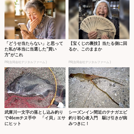
「どうせ当たらない」と思って
【宝くじの裏技】当たる側に回
た私が本当に当選した“買い
るか、このままか
方”がこれ
PR(合同会社デジタルファーム )
PR(合同会社デジタルファーム )
武庫川一文字の落とし込み釣り
シーズンイン間近のテナガエビ
で46cmチヌ手中 「イ貝」エサ
釣り初心者入門 駆け引きが病
にヒット
みつきに！