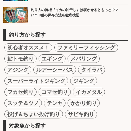
釣り人の特権『イカの沖干し』は寝かせるともっとウマ
い？ 3種の保存方法を徹底検証
釣り方から探す
初心者オススメ！
ファミリーフィッシング
鮎トモ釣り
エギング
メバリング
アジング
ルアーシーバス
タイラバ
スーパーライトジギング
ジギング
フカセ釣り
コマセ釣り
イカメタル
スッテ＆ツノ
テンヤ
かかり釣り
投げ＆ちょい投げ釣り
サビキ釣り
対象魚から探す