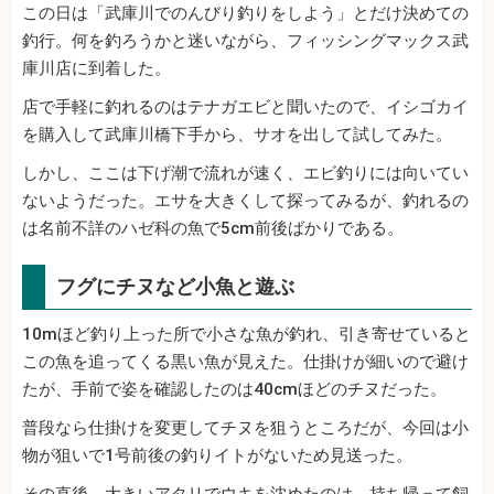
この日は「武庫川でのんびり釣りをしよう」とだけ決めての
釣行。何を釣ろうかと迷いながら、フィッシングマックス武
庫川店に到着した。
店で手軽に釣れるのはテナガエビと聞いたので、イシゴカイ
を購入して武庫川橋下手から、サオを出して試してみた。
しかし、ここは下げ潮で流れが速く、エビ釣りには向いてい
ないようだった。エサを大きくして探ってみるが、釣れるの
は名前不詳のハゼ科の魚で5cm前後ばかりである。
フグにチヌなど小魚と遊ぶ
10mほど釣り上った所で小さな魚が釣れ、引き寄せていると
この魚を追ってくる黒い魚が見えた。仕掛けが細いので避け
たが、手前で姿を確認したのは40cmほどのチヌだった。
普段なら仕掛けを変更してチヌを狙うところだが、今回は小
物が狙いで1号前後の釣りイトがないため見送った。
その直後、大きいアタリでウキを沈めたのは、持ち帰って飼