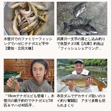
木曽川でのファミリーフィッシ
武庫川一文字の落とし込み釣り
ングでハゼにテナガエビ手中
で良型チヌ3尾【兵庫】釣魚は
【愛知・立田大橋】
「フィッシュシェアリング...
「18cmテナガエビも登場！」木
布目ダムでデカサイズ狙いのコ
曽川の親子釣行でテナガエビ38
イ釣り奮闘記 アタリ多数も切
匹＆マハゼ40匹手...
られまくり