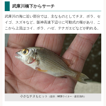
武庫川橋下からサーチ
武庫川の海に近い部分では、主なものとしてチヌ、ボラ、セ
イゴ、スズキなど。阪神高速下辺りに可動式の堰があり、こ
こから上流はコイ、ボラ、ハゼ、テナガエビなどが釣れる。
小さなチヌもヒット
（提供：WEBライター・森宮清釣）