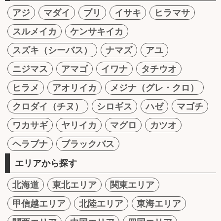
アジ
マダイ
ブリ
イサキ
ヒラマサ
スルメイカ
ケンサキイカ
スズキ（シーバス）
ナマズ
アユ
ニジマス
アマゴ
イワナ
タチウオ
ヒラメ
アオリイカ
メジナ（グレ・クロ）
クロダイ（チヌ）
シロギス
ハゼ
マゴチ
ワカサギ
ヤリイカ
マグロ
カツオ
ヘラブナ
ブラックバス
エリアから探す
北海道
東北エリア
関東エリア
甲信越エリア
北陸エリア
東海エリア