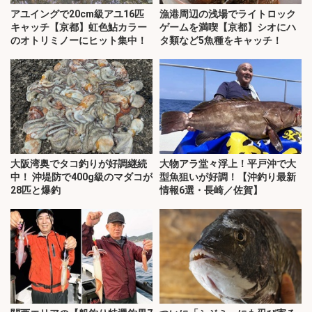
アユイングで20cm級アユ16匹
漁港周辺の浅場でライトロック
キャッチ【京都】虹色鮎カラー
ゲームを満喫【京都】シオにハ
のオトリミノーにヒット集中！
タ類など5魚種をキャッチ！
大阪湾奥でタコ釣りが好調継続
大物アラ堂々浮上！平戸沖で大
中！ 沖堤防で400g級のマダコが
型魚狙いが好調！【沖釣り最新
28匹と爆釣
情報6選・長崎／佐賀】