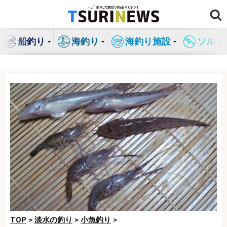
コ
ン
テ
船釣り
海釣り
海釣り施設
ソルト
ン
ツ
へ
ス
キ
ッ
プ
TOP
>
淡水の釣り
>
小魚釣り
>