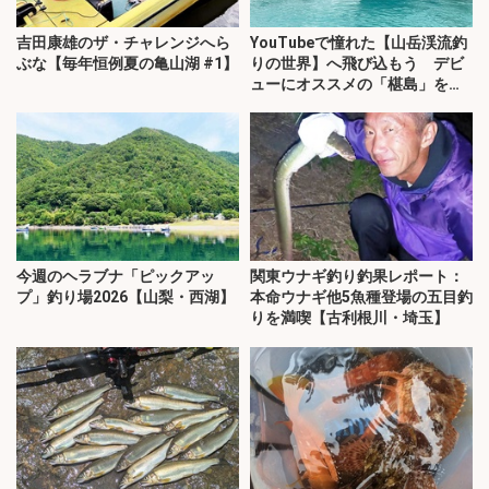
吉田康雄のザ・チャレンジへら
YouTubeで憧れた【山岳渓流釣
ぶな【毎年恒例夏の亀山湖 #1】
りの世界】へ飛び込もう デビ
ューにオススメの「椹島」を紹
介！
今週のヘラブナ「ピックアッ
関東ウナギ釣り釣果レポート：
プ」釣り場2026【山梨・西湖】
本命ウナギ他5魚種登場の五目釣
りを満喫【古利根川・埼玉】