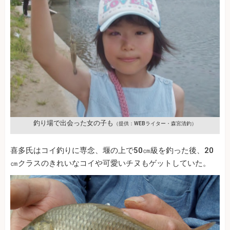
釣り場で出会った女の子も
（提供：WEBライター・森宮清釣）
喜多氏はコイ釣りに専念、堰の上で50㎝級を釣った後、20
㎝クラスのきれいなコイや可愛いチヌもゲットしていた。