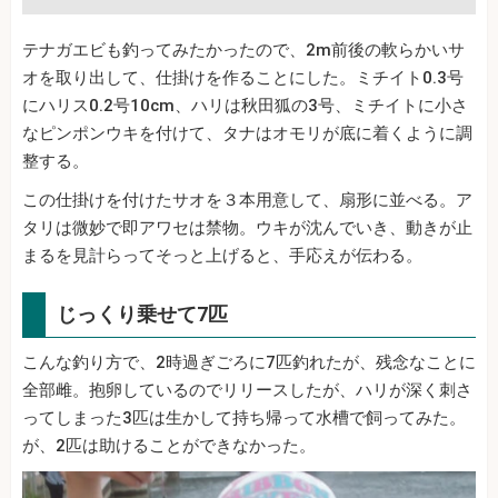
テナガエビも釣ってみたかったので、2m前後の軟らかいサ
オを取り出して、仕掛けを作ることにした。ミチイト0.3号
にハリス0.2号10cm、ハリは秋田狐の3号、ミチイトに小さ
なピンポンウキを付けて、タナはオモリが底に着くように調
整する。
この仕掛けを付けたサオを３本用意して、扇形に並べる。ア
タリは微妙で即アワセは禁物。ウキが沈んでいき、動きが止
まるを見計らってそっと上げると、手応えが伝わる。
じっくり乗せて7匹
こんな釣り方で、2時過ぎごろに7匹釣れたが、残念なことに
全部雌。抱卵しているのでリリースしたが、ハリが深く刺さ
ってしまった3匹は生かして持ち帰って水槽で飼ってみた。
が、2匹は助けることができなかった。