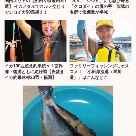
関西エリアの【船釣り特選釣果7
ついに「シジミ」にも忍び寄る
選】 イカメタルでスルメ交じり
「クロダイ」の魔の手 茨城の
でシロイカ50匹超え！
名所で漁獲量が半減
イカ100匹超え釣果続々！玄界
ファミリーフィッシングにオス
灘・響灘ともに絶好調【夜焚き
スメ！ 「小田原漁港（早川
イカ釣果速報20選・福岡】
港）」はこんなとこ