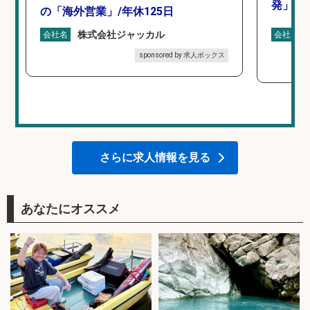
発」/D
の「海外営業」/年休125日
株式会社ジャッカル
会社名
会社名
sponsored by 求人ボックス
さらに求人情報を見る
あなたにオススメ