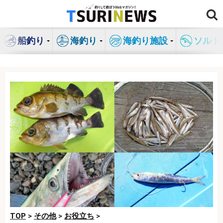
コ
ン
テ
船釣り
海釣り
海釣り施設
ソルト
ン
ツ
へ
ス
キ
ッ
プ
TOP
>
その他
>
お役立ち
>