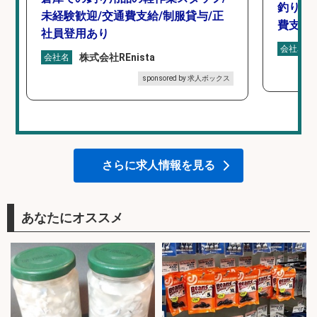
釣り具
未経験歓迎/交通費支給/制服貸与/正
費支給
社員登用あり
会社名
株式会社REnista
会社名
sponsored by 求人ボックス
さらに求人情報を見る
あなたにオススメ