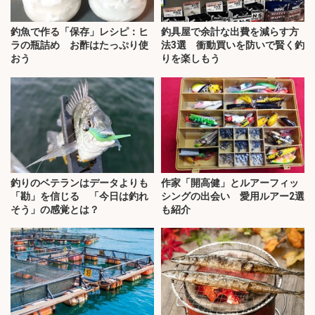
釣魚で作る「保存」レシピ：ヒ
釣具屋で余計な出費を減らす方
ラの瓶詰め お酢はたっぷり使
法3選 衝動買いを防いで賢く釣
おう
りを楽しもう
釣りのベテランはデータよりも
作家「開高健」とルアーフィッ
「勘」を信じる 「今日は釣れ
シングの出会い 愛用ルアー2選
そう」の感覚とは？
も紹介