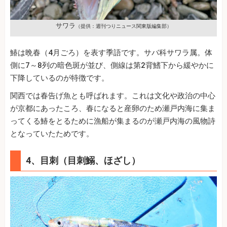
サワラ
（提供：週刊つりニュース関東版編集部）
鰆は晩春（4月ごろ）を表す季語です。サバ科サワラ属。体
側に7～8列の暗色斑が並び、側線は第2背鰭下から緩やかに
下降しているのが特徴です。
関西では春告げ魚とも呼ばれます。これは文化や政治の中心
が京都にあったころ、春になると産卵のため瀬戸内海に集ま
ってくる鰆をとるために漁船が集まるのが瀬戸内海の風物詩
となっていたためです。
4、目刺（目刺鰯、ほざし）