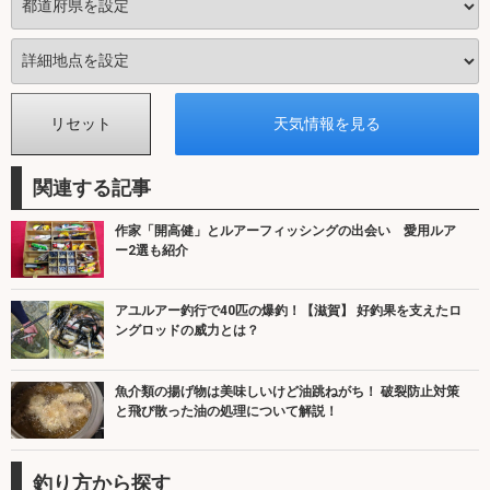
関連する記事
作家「開高健」とルアーフィッシングの出会い 愛用ルア
ー2選も紹介
アユルアー釣行で40匹の爆釣！【滋賀】 好釣果を支えたロ
ングロッドの威力とは？
魚介類の揚げ物は美味しいけど油跳ねがち！ 破裂防止対策
と飛び散った油の処理について解説！
釣り方から探す