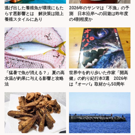
逃げ出した養殖魚が環境にもた
2026年のサンマは「不漁」の予
らす悪影響とは 解決策は陸上
測 日本沿岸への回遊は昨年度
養殖スタイルにあり
の4割程度か
「猛暑で魚が消える？」 夏の高
世界中を釣り歩いた作家「開高
水温が釣果に与える影響と攻略
健」の釣り紀行本3選 2026年
法
は『オーパ』取材から50周年