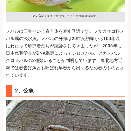
メバル
（提供：週刊つりニュース関東版編集部）
メバルは三春という春全体を表す季語です。フサカサゴ科メ
バル属の淡水魚。メバルの分類は20世紀初頭から100年以上
にわたって研究者たちが議論をしてきましたが、2008年に
日本魚類学会がDNA鑑定によってシロメバル、アカメバル、
クロメバルの3種類いることが判明しています。東北地方近
海では春告げ魚とも呼ばれ早春から出回るため春のものとさ
れています。
2、公魚