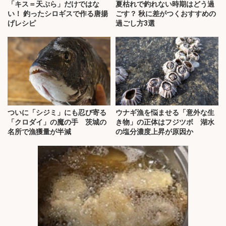
「キス＝天ぷら」だけではな
夏枯れで釣れない時期はどう過
い！ 釣ったシロギスで作る唐揚
ごす？ 秋に差がつくおすすめの
げレシピ
過ごし方3選
ついに「シジミ」にも忍び寄る
ウナギ漁を悩ませる「意外な生
「クロダイ」の魔の手 茨城の
き物」の正体はフジツボ 湖水
名所で漁獲量が半減
の塩分濃度上昇が原因か