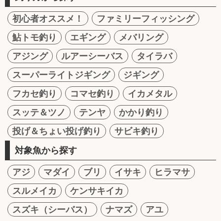
初心者オススメ！
ファミリーフィッシング
鮎トモ釣り
エギング
メバリング
アジング
ルアーシーバス
タイラバ
スーパーライトジギング
ジギング
フカセ釣り
コマセ釣り
イカメタル
スッテ＆ツノ
テンヤ
かかり釣り
投げ＆ちょい投げ釣り
サビキ釣り
対象魚から探す
アジ
マダイ
ブリ
イサキ
ヒラマサ
スルメイカ
ケンサキイカ
スズキ（シーバス）
ナマズ
アユ