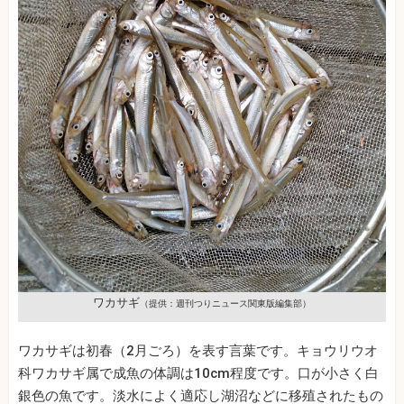
ワカサギ
（提供：週刊つりニュース関東版編集部）
ワカサギは初春（2月ごろ）を表す言葉です。キョウリウオ
科ワカサギ属で成魚の体調は10cm程度です。口が小さく白
銀色の魚です。淡水によく適応し湖沼などに移殖されたもの