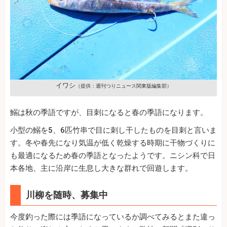
イワシ
（提供：週刊つりニュース関東版編集部）
鰯は秋の季語ですが、目刺になると春の季語になります。
小型の鰯を5、6匹竹串で目に刺し干したものを目刺と言いま
す。冬や春先になり気温が低く乾燥する時期に干物づくりに
も最適になるため春の季語となったようです。ニシン科で日
本各地、主に沿岸に生息し大きな群れで回遊します。
川柳を随時、募集中
今度釣った際には季語になっているか調べてみるとまた違っ