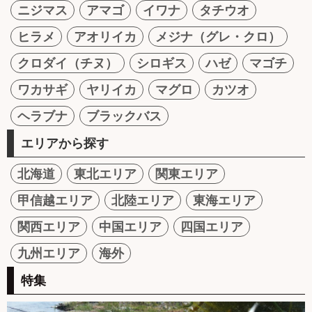
ニジマス
アマゴ
イワナ
タチウオ
ヒラメ
アオリイカ
メジナ（グレ・クロ）
クロダイ（チヌ）
シロギス
ハゼ
マゴチ
ワカサギ
ヤリイカ
マグロ
カツオ
ヘラブナ
ブラックバス
エリアから探す
北海道
東北エリア
関東エリア
甲信越エリア
北陸エリア
東海エリア
関西エリア
中国エリア
四国エリア
九州エリア
海外
特集