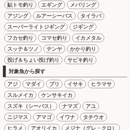
鮎トモ釣り
エギング
メバリング
アジング
ルアーシーバス
タイラバ
スーパーライトジギング
ジギング
フカセ釣り
コマセ釣り
イカメタル
スッテ＆ツノ
テンヤ
かかり釣り
投げ＆ちょい投げ釣り
サビキ釣り
対象魚から探す
アジ
マダイ
ブリ
イサキ
ヒラマサ
スルメイカ
ケンサキイカ
スズキ（シーバス）
ナマズ
アユ
ニジマス
アマゴ
イワナ
タチウオ
ヒラメ
アオリイカ
メジナ（グレ・クロ）