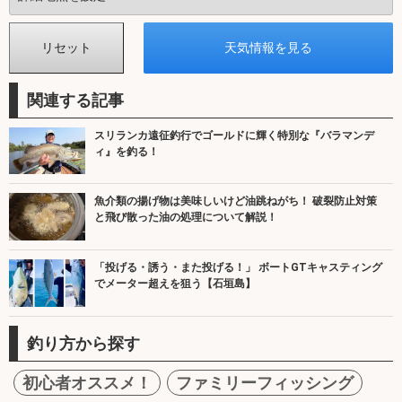
関連する記事
スリランカ遠征釣行でゴールドに輝く特別な『バラマンデ
ィ』を釣る！
魚介類の揚げ物は美味しいけど油跳ねがち！ 破裂防止対策
と飛び散った油の処理について解説！
「投げる・誘う・また投げる！」 ボートGTキャスティング
でメーター超えを狙う【石垣島】
釣り方から探す
初心者オススメ！
ファミリーフィッシング