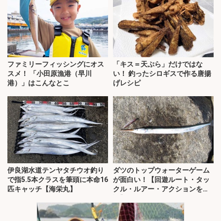
ファミリーフィッシングにオス
「キス＝天ぷら」だけではな
スメ！ 「小田原漁港（早川
い！ 釣ったシロギスで作る唐揚
港）」はこんなとこ
げレシピ
伊良湖水道テンヤタチウオ釣り
ダツのトップウォーターゲーム
で指5.5本クラスを筆頭に本命16
が面白い！【回遊ルート・タッ
匹キャッチ【海栄丸】
クル・ルアー・アクションを解
説】