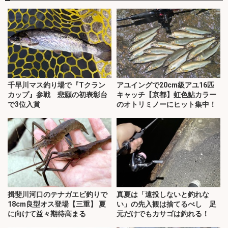
千早川マス釣り場で『Tクラン
アユイングで20cm級アユ16匹
カップ』参戦 悲願の初表彰台
キャッチ【京都】虹色鮎カラー
で3位入賞
のオトリミノーにヒット集中！
揖斐川河口のテナガエビ釣りで
真夏は「遠投しないと釣れな
18cm良型オス登場【三重】 夏
い」の先入観は捨てるべし 足
に向けて益々期待高まる
元だけでもカサゴは釣れる！