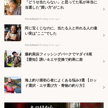
「どうせ当たらない」と思ってた私が本当に
当選した“買い方”がこれ
PR(合同会社デジタルファーム )
同じ宝くじなのに、当たる人と外れる人の違
い実は“ここ”でした
PR(合同会社デジタルファーム )
爆釣美浜フィッシングパークでマダイ8尾
【愛知】誘い＆エサ交換で釣果に差
海上釣り堀初心者によくある悩み3選 【ロッ
ド選択・エサ選び方・青物の釣り方】