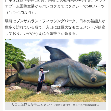
日本を深夜0時半に出発、到着は現地時間の5時すぎ。スワン
ナプーム国際空港からバンコクまではタクシーで500バーツ
（1バーツ3.5円）。
場所は
ブンサムラン・フィッシングパーク
。日本の芸能人が
数多く訪れている所で、入口には巨大なモニュメントが鎮座
しており、いやがうえにも気持ちが高まる。
入口には巨大なモニュメント
（提供：週刊つりニュース中部版編集部）