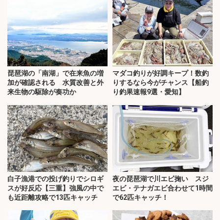
琵琶湖の「南湖」で在来魚の増
マダコ釣りが好調キープ！数釣
加が確認される 水質改善と外
りするなら今がチャンス【船釣
来生物の駆除が奏功か
り釣果速報9選・愛知】
白子漁港での投げ釣りでシロギ
夜の琵琶湖で川エビ掬い スジ
スが好反応【三重】強風の中で
エビ・テナガエビ合わせて1時間
も近距離攻略で13匹キャッチ
で62匹キャッチ！