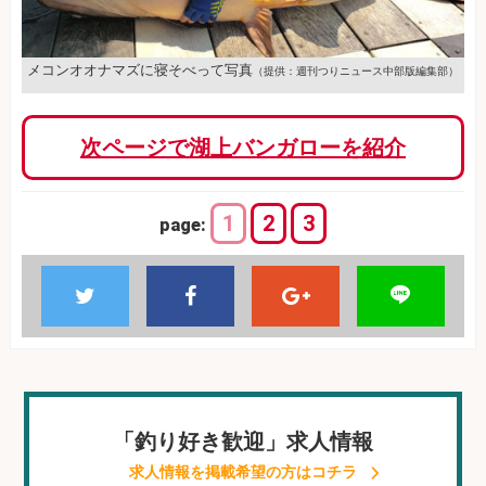
メコンオオナマズに寝そべって写真
（提供：週刊つりニュース中部版編集部）
次ページで湖上バンガローを紹介
1
2
3
page:
「釣り好き歓迎」求人情報
求人情報を掲載希望の方はコチラ