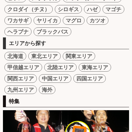
クロダイ（チヌ）
シロギス
ハゼ
マゴチ
ワカサギ
ヤリイカ
マグロ
カツオ
ヘラブナ
ブラックバス
エリアから探す
北海道
東北エリア
関東エリア
甲信越エリア
北陸エリア
東海エリア
関西エリア
中国エリア
四国エリア
九州エリア
海外
特集