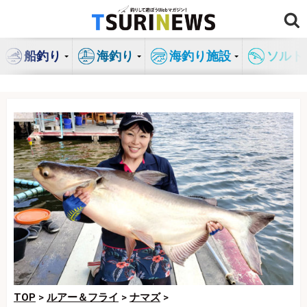
コ
ン
テ
船釣り
海釣り
海釣り施設
ソルト
ン
ツ
へ
ス
キ
ッ
プ
TOP
>
ルアー＆フライ
>
ナマズ
>