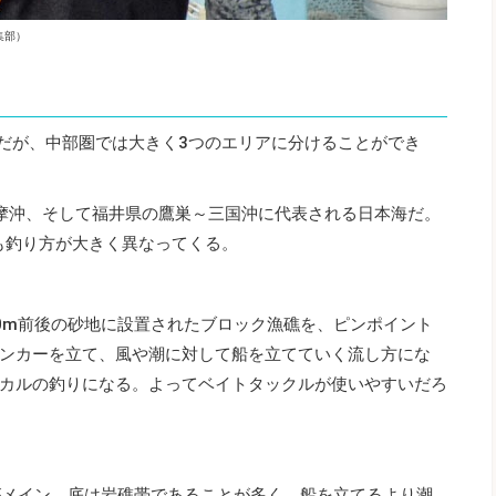
集部）
Jだが、中部圏では大きく3つのエリアに分けることができ
摩沖、そして福井県の鷹巣～三国沖に代表される日本海だ。
でも釣り方が大きく異なってくる。
0m前後の砂地に設置されたブロック漁礁を、ピンポイント
ンカーを立て、風や潮に対して船を立てていく流し方にな
カルの釣りになる。よってベイトタックルが使いやすいだろ
がメイン。底は岩礁帯であることが多く、船を立てるより潮