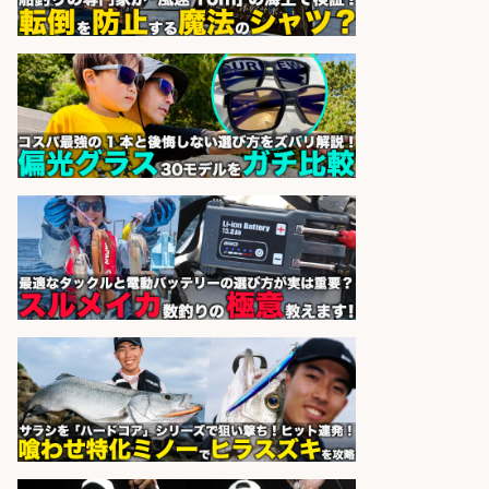
の若手スタッフ
サカナのハチベエ 矢場町店
会社名
sponsored by 求人ボックス
営業事務/「大津市」「時給1,300
円」小野駅徒歩6分/釣り具メーカー
の物流事務・営業アシスタント/土
日祝休み×大型連休あり×残業なし/
滋賀県/大津市
株式会社ホットスタッフ滋賀
会社名
sponsored by 求人ボックス
和食, 居酒屋/キッチンスタッフ/天草
の魚と馬刺しの店 キッチンスタッフ
正社員募集
天草の魚と馬刺しの店 魚粋 天草
会社名
の魚と馬刺しの店 魚粋