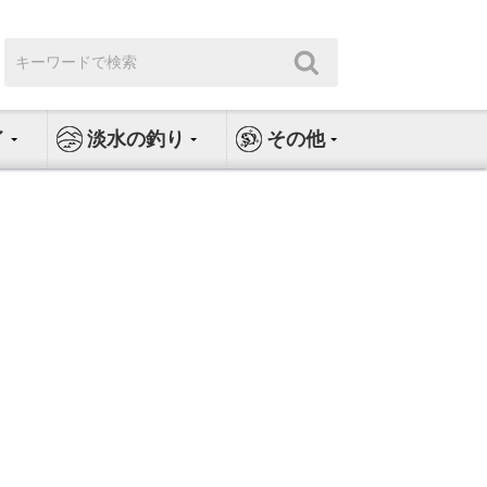
検
検
索:
索
イ
淡水の釣り
その他