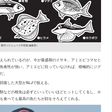
：週刊つりニュース中部版 編集部）
えられているのが、今が最盛期のイサキ。アミエビコマセと
魚食性が強い。アミエビに狂っていなければ、積極的にジグ
だ。
回復した大型がSLJで狙える。
類などの根魚は必ずといっていいほどヒットしてくるし、ホ
も食べても最高の魚たちが顔をそろえてくれる。