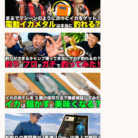
福岡/未経験歓迎「ルート営業」/釣
り好き歓迎/インセンティブ
広松久水産株式会社
会社名
sponsored by 求人ボックス
和食, 日本料理・懐石料理/店長・店
長候補/ライブ感が満載!魚の価値を
上げ、食とエンタメで地域を元気に!
店長候補募集
魚と肴 いとおかし 魚と肴 いとお
会社名
かし
sponsored by 求人ボックス
和食, 居酒屋/調理見習い・調理補助/
新鮮な魚料理×おでんの和食居酒屋