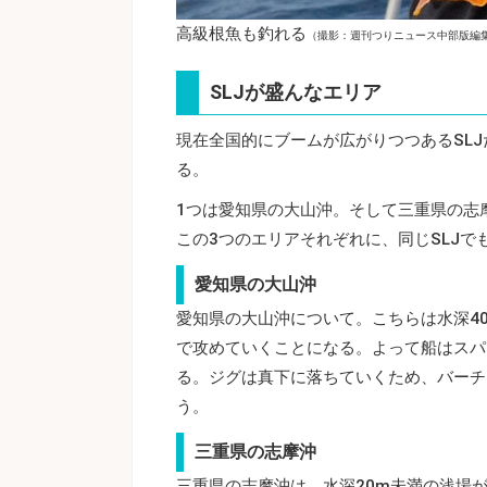
高級根魚も釣れる
（撮影：週刊つりニュース中部版編
SLJが盛んなエリア
現在全国的にブームが広がりつつあるSL
る。
1つは愛知県の大山沖。そして三重県の志
この3つのエリアそれぞれに、同じSLJ
愛知県の大山沖
愛知県の大山沖について。こちらは水深4
で攻めていくことになる。よって船はスパ
る。ジグは真下に落ちていくため、バーチ
う。
三重県の志摩沖
三重県の志摩沖は、水深20m未満の浅場