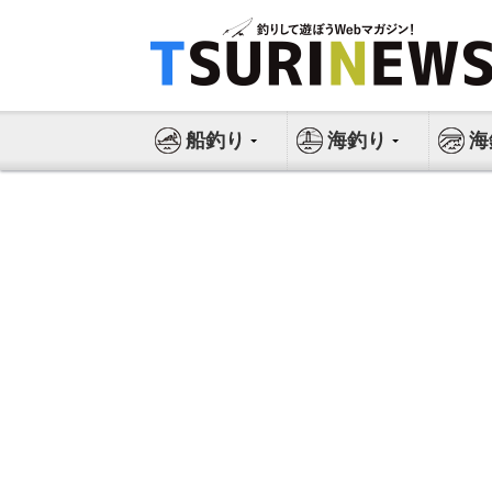
コ
ン
テ
ン
ツ
船釣り
海釣り
海
へ
ス
キ
ッ
プ