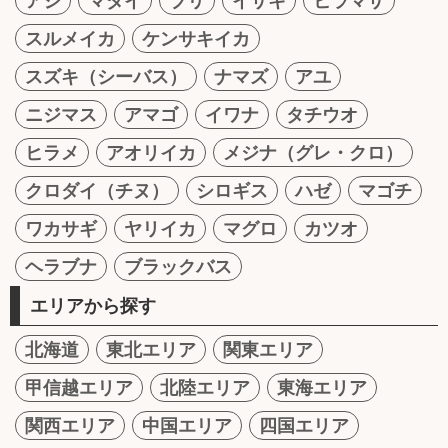
アジ
マダイ
ブリ
イサキ
ヒラマサ
スルメイカ
ケンサキイカ
スズキ（シーバス）
ナマズ
アユ
ニジマス
アマゴ
イワナ
タチウオ
ヒラメ
アオリイカ
メジナ（グレ・クロ）
クロダイ（チヌ）
シロギス
ハゼ
マゴチ
ワカサギ
ヤリイカ
マグロ
カツオ
ヘラブナ
ブラックバス
エリアから探す
北海道
東北エリア
関東エリア
甲信越エリア
北陸エリア
東海エリア
関西エリア
中国エリア
四国エリア