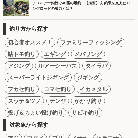
アユルアー釣行で40匹の爆釣！【滋賀】 好釣果を支えたロ
ングロッドの威力とは？
釣り方から探す
初心者オススメ！
ファミリーフィッシング
鮎トモ釣り
エギング
メバリング
アジング
ルアーシーバス
タイラバ
スーパーライトジギング
ジギング
フカセ釣り
コマセ釣り
イカメタル
スッテ＆ツノ
テンヤ
かかり釣り
投げ＆ちょい投げ釣り
サビキ釣り
対象魚から探す