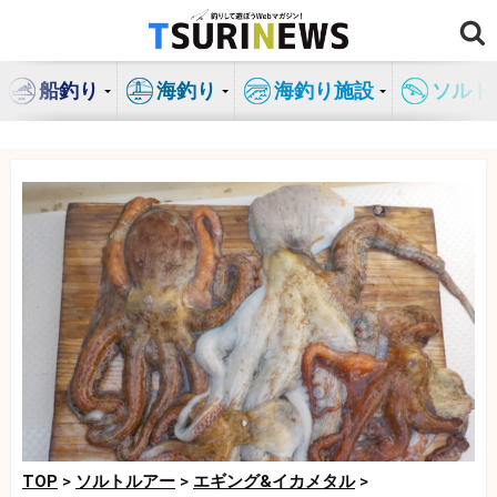
コ
ン
テ
船釣り
海釣り
海釣り施設
ソルト
ン
ツ
へ
ス
キ
ッ
プ
TOP
>
ソルトルアー
>
エギング&イカメタル
>