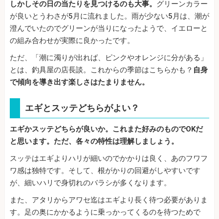
しかしその日の当たりを見つけるのも大事。
グリーンカラー
が良いとうわさが5月に流れました。雨が少ない5月は、潮が
澄んでいたのでグリーンが当りになったようで、イエローと
の組み合わせが実際に良かったです。
ただ、「潮に濁りが出れば、ピンクやオレンジに分がある」
とは、釣具屋の店長談。これからの季節はこちらかも？
自身
で傾向を導き出す楽しさはたまりません。
エギとスッテどちらがよい？
エギかスッテどちらが良いか。これまた好みのものでOKだ
と思います。ただ、各々の特性は理解しましょう。
スッテはエギよりハリが細いのでかかりは良く、あのフワフ
ワ感は独特です。そして、根がかりの回避がしやすいです
が、細いハリで身切れのバラシが多くなります。
また、アタリからアワセ迄はエギより長く待つ必要がありま
す。足の奥にかかるように乗っかってくるのを待つためで