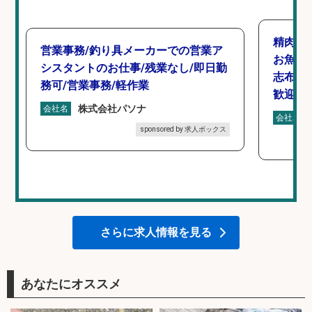
精肉・
営業事務/釣り具メーカーでの営業ア
お魚の
シスタントのお仕事/残業なし/即日勤
志布志市
務可/営業事務/軽作業
歓迎×
株式会社パソナ
会社名
会社名
sponsored by 求人ボックス
さらに求人情報を見る
あなたにオススメ