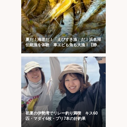
夏だ！海老だ！「えびすき漁」だ！浜名湖
伝統漁を体験 車エビも魚も大漁！【静
岡】
初夏の伊勢湾でリレー釣り満喫 キス60
匹・マダイ6枚・ブリ7本の好釣果