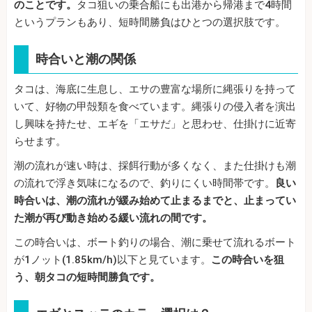
のことです。
タコ狙いの乗合船にも出港から帰港まで4時間
というプランもあり、短時間勝負はひとつの選択肢です。
時合いと潮の関係
タコは、海底に生息し、エサの豊富な場所に縄張りを持って
いて、好物の甲殻類を食べています。縄張りの侵入者を演出
し興味を持たせ、エギを「エサだ」と思わせ、仕掛けに近寄
らせます。
潮の流れが速い時は、採餌行動が多くなく、また仕掛けも潮
の流れで浮き気味になるので、釣りにくい時間帯です。
良い
時合いは、潮の流れが緩み始めて止まるまでと、止まってい
た潮が再び動き始める緩い流れの間です。
この時合いは、ボート釣りの場合、潮に乗せて流れるボート
が1ノット(1.85km/h)以下と見ています。
この時合いを狙
う、朝タコの短時間勝負です。