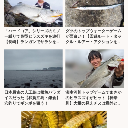
「ハードコア」シリーズのミノ
ダツのトップウォーターゲーム
ー縛りで良型ヒラスズキを連打
が面白い！【回遊ルート・タッ
【長崎】ランガンでサラシを攻
クル・ルアー・アクションを解
略！
説】
日本最古の人工島は根魚パラダ
湘南河川トップゲームでまさか
イスだった【和賀江島・鎌倉】
のヒラスズキがヒット【神奈
穴釣りでギンポを狙う！
川】大量の見えチヌは意外と難
敵？