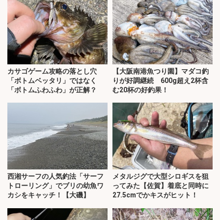
カサゴゲーム攻略の落とし穴
【大阪南港魚つり園】マダコ釣
「ボトムベッタリ」ではなく
りが好調継続 600g超え2杯含
「ボトムふわふわ」が正解？
む20杯の好釣果！
西湘サーフの人気釣法「サーフ
メタルジグで大型シロギスを狙
トローリング」でブリの幼魚ワ
ってみた【佐賀】着底と同時に
カシをキャッチ！【大磯】
27.5cmでかキスがヒット！