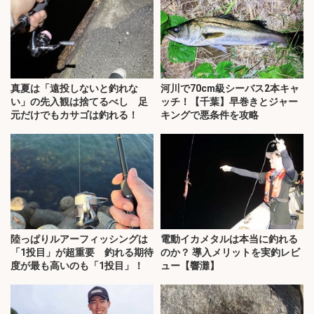
真夏は「遠投しないと釣れな
河川で70cm級シーバス2本キャ
い」の先入観は捨てるべし 足
ッチ！【千葉】早巻きとジャー
元だけでもカサゴは釣れる！
キングで悪条件を攻略
陸っぱりルアーフィッシングは
電動イカメタルは本当に釣れる
「1投目」が超重要 釣れる期待
のか？ 導入メリットを実釣レビ
度が最も高いのも「1投目」！
ュー【響灘】