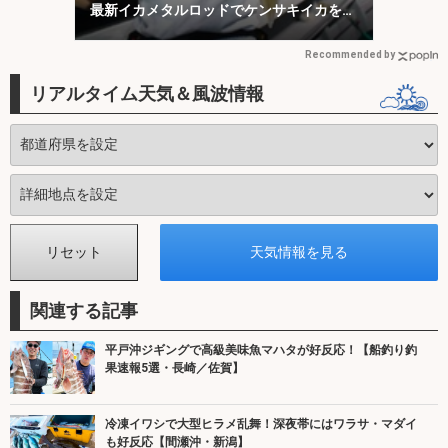
最新イカメタルロッドでケンサキイカを攻
略【福井】
Recommended by
リアルタイム天気＆風波情報
関連する記事
平戸沖ジギングで高級美味魚マハタが好反応！【船釣り釣
果速報5選・長崎／佐賀】
冷凍イワシで大型ヒラメ乱舞！深夜帯にはワラサ・マダイ
も好反応【間瀬沖・新潟】