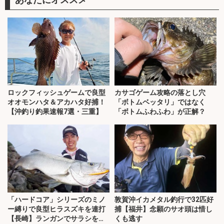
ロックフィッシュゲームで良型
カサゴゲーム攻略の落とし穴
オオモンハタ＆アカハタ好捕！
「ボトムベッタリ」ではなく
【沖釣り釣果速報7選・三重】
「ボトムふわふわ」が正解？
「ハードコア」シリーズのミノ
敦賀沖イカメタル釣行で32匹好
ー縛りで良型ヒラスズキを連打
捕【福井】念願のサオ頭は惜し
【長崎】ランガンでサラシを攻
くも逃す