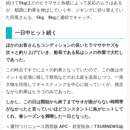
続けて5kgほどのヒラマサと魚礁によって反応のムラはある
が、順調に釣果を伸ばしていく中、ジギングに切り替えてい
た田尾さんも、5kg、8kgと連続でキャッチ。
一日中ヒット続く
ほかのお客さんもコンディションの良いヒラマサやヤズを
次々と釣り上げていき、船長である私はシメの作業で大忙し
であった。
この時点ですでに上々の釣果となっていたので、この後はポ
イントを近場に移して根魚などのお土産を追加しつつ、一発
大物を目指してキャスティングを中心に狙っていくが、残念
ながら釣果はヒラゴのみであった。
しかし、この日は開始から終了までサオが曲がらない時間帯
がなかったと言っていいほどコンスタントに魚がヒットして
くれ、春シーズンを満喫した一日となった。
＜週刊つりニュース西部版 APC・岩室拓弥／TSURINEWS編