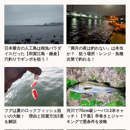
略！
日本最古の人工島は根魚パラダ
「満月の夜は釣れない」は本当
イスだった【和賀江島・鎌倉】
か？ 狙う場所・レンジ・魚種
穴釣りでギンポを狙う！
次第で釣れる！
フグは夏のロックフィッシュ狙
河川で70cm級シーバス2本キャ
いの大敵！ 理由と回避方法3選
ッチ！【千葉】早巻きとジャー
を解説
キングで悪条件を攻略