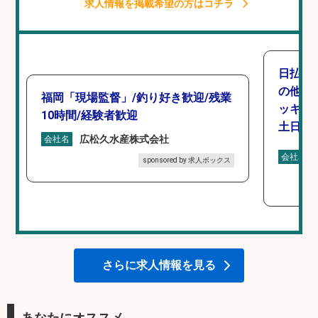
求人情報を掲載希望の方はコチラ
日払い
の他/
福岡「現場監督」/釣り好き歓迎/残業
ッキン
10時間/経験者歓迎
土日休み
広松久水産株式会社
会社名
会社名
sponsored by 求人ボックス
さらに求人情報を見る
あなたにオススメ