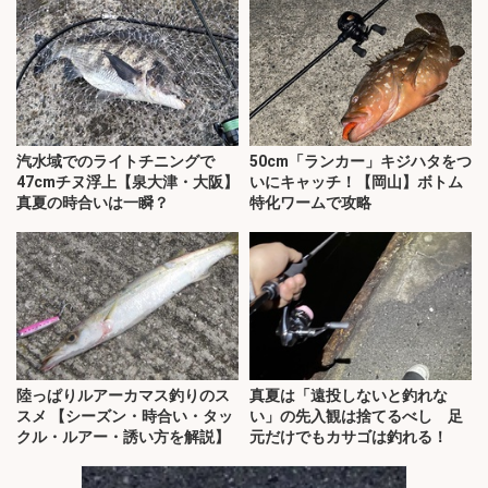
汽水域でのライトチニングで
50cm「ランカー」キジハタをつ
47cmチヌ浮上【泉大津・大阪】
いにキャッチ！【岡山】ボトム
真夏の時合いは一瞬？
特化ワームで攻略
陸っぱりルアーカマス釣りのス
真夏は「遠投しないと釣れな
スメ 【シーズン・時合い・タッ
い」の先入観は捨てるべし 足
クル・ルアー・誘い方を解説】
元だけでもカサゴは釣れる！