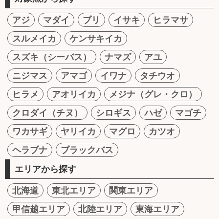
アジ
マダイ
ブリ
イサキ
ヒラマサ
スルメイカ
ケンサキイカ
スズキ（シーバス）
ナマズ
アユ
ニジマス
アマゴ
イワナ
タチウオ
ヒラメ
アオリイカ
メジナ（グレ・クロ）
クロダイ（チヌ）
シロギス
ハゼ
マゴチ
ワカサギ
ヤリイカ
マグロ
カツオ
ヘラブナ
ブラックバス
エリアから探す
北海道
東北エリア
関東エリア
甲信越エリア
北陸エリア
東海エリア