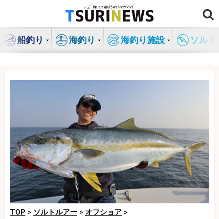
コ
ン
テ
船釣り
海釣り
海釣り施設
ソルト
ン
ツ
へ
ス
キ
ッ
プ
TOP
>
ソルトルアー
>
オフショア
>