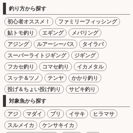
釣り方から探す
初心者オススメ！
ファミリーフィッシング
鮎トモ釣り
エギング
メバリング
アジング
ルアーシーバス
タイラバ
スーパーライトジギング
ジギング
フカセ釣り
コマセ釣り
イカメタル
スッテ＆ツノ
テンヤ
かかり釣り
投げ＆ちょい投げ釣り
サビキ釣り
対象魚から探す
アジ
マダイ
ブリ
イサキ
ヒラマサ
スルメイカ
ケンサキイカ