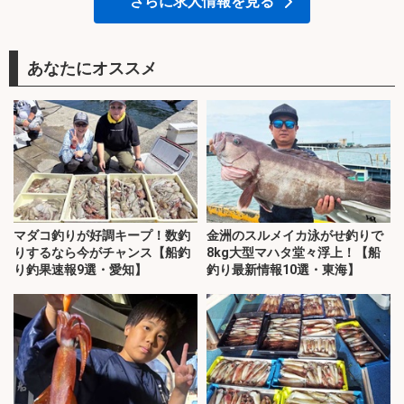
さらに求人情報を見る
あなたにオススメ
マダコ釣りが好調キープ！数釣
金洲のスルメイカ泳がせ釣りで
りするなら今がチャンス【船釣
8kg大型マハタ堂々浮上！【船
り釣果速報9選・愛知】
釣り最新情報10選・東海】