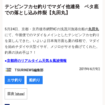
テンビンフカセ釣りでマダイ他連発 ベタ底
での落とし込み炸裂【丸田丸】
5月24日、京都・京丹後市網野町の浅茂川漁港出船の
丸田丸
にて、午後便でのマダイをメインとしたテンビンフカセ釣り
を楽しんできた。いよいよ日本海方面も夏の様相で、マダイ
を始めチダイや大型イサギ、メジロがサオを曲げてくれた。
釣果の決め手は？！
●
京都府のリアルタイム天気＆風波情報
2019年6月9日
TSURINEWS編集部
エサ釣り
船釣り
目次
[
show
]