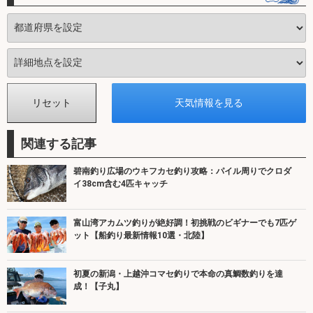
関連する記事
碧南釣り広場のウキフカセ釣り攻略：パイル周りでクロダ
イ38cm含む4匹キャッチ
富山湾アカムツ釣りが絶好調！初挑戦のビギナーでも7匹ゲ
ット【船釣り最新情報10選・北陸】
初夏の新潟・上越沖コマセ釣りで本命の真鯛数釣りを達
成！【子丸】