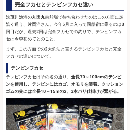
完全フカセとテンビンフカセ違い
浅茂川漁港の
丸田丸
乗船場で待ち合わせたのはこの方面に足
繁く通う、片岡浩さん。今年5月に入って同船宿に乗るのは3
回目だが、過去2回は完全フカセでの釣りで、テンビンフカ
セは今季初めてとのこと。
まず、この方面での2大釣法と言えるテンビンフカセと完全
フカセの違いについて。
テンビンフカセ
テンビンフカセはその名の通り、
全長70～100cmのテンビ
ンを使用し、テンビンにはカゴ、オモリを装着。クッション
ゴムの先には全長10～15mの2、3本バリ仕掛けが繋がる。