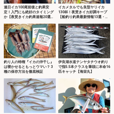
連日イカ100尾前後と釣果安
イカメタルでも良型ヤリイカ
定！入門にも絶好のタイミング
130杯！夜焚きイカ好調キープ
か【夜焚きイカ釣果速報20選・
【船釣り釣果最新情報13選・玄
福岡】
界灘】
釣り人の特権『イカの沖干し』
伊良湖水道テンヤタチウオ釣り
は寝かせるともっとウマい？ 3
で指5.5本クラスを筆頭に本命16
種の保存方法を徹底検証
匹キャッチ【海栄丸】