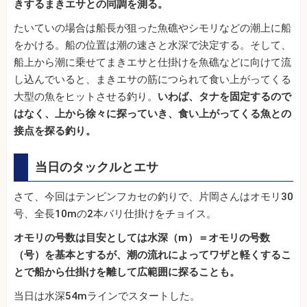
きするまきエサとの同調を測る。
たいていの場合は船長が狙った魚礁やシモリなどの潮上に船
をかける。船の位置は潮の速さと水深で決定する。そして、
船上から潮に乗せてまきエサと仕掛けを魚礁などに向けて流
し込んでいると、まきエサの筋につられて食い上がってくる
大型の魚をヒットさせる釣り。
いわば、タナを固定するので
はなく、上から徐々に探っていき、食い上がってくる魚との
接点を探る釣り。
当日のタックルとエサ
さて、今回はテンビンフカセの釣りで、片岡さんはオモリ30
号、全長10mの2本バリ仕掛けをチョイス。
オモリの号数は目安としては水深（m）＝オモリの号数
（号）を基本とするが、潮の流れによってワザと軽くするこ
とで船から仕掛けを離して広範囲に探ることも。
当日は水深54mラインでスタートした。