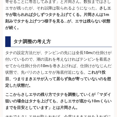
寄せることに専念してみます」と片岡さん。数投まではさし
エサが残ったが、それ以降は取られるようになった。
さしエ
サが取られれば少しずつタナを上げてくる。片岡さんは1m
刻みでタナを上げつつ様子を見る…が、エサは残らない状態
が続く。
タナ調整の考え方
タナの設定方法だが、テンビンの先には全長10mの仕掛けが
付いているので、潮の流れを考えなければテンビンを着底さ
せてから仕掛け分の10mを巻き上げれば、仕掛けがなじんだ
状態で、先バリのさしエサが海底付近になる。
これが1投
目、つまりまきエサが入って居らず魚が寄っていないのを想
定した状態だ。
ここからさしエサの残り方でタナを調整していくが「マダイ
狙いの場合はタナを上げても、さしエサが底から10mくらい
までを目安としています」とは片岡さん。
それでもさしエサが取られれば、今度はまきエサを入れずに