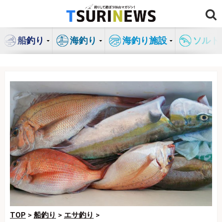
コ
ン
テ
船釣り
海釣り
海釣り施設
ソルト
ン
ツ
へ
ス
キ
ッ
プ
TOP
>
船釣り
>
エサ釣り
>