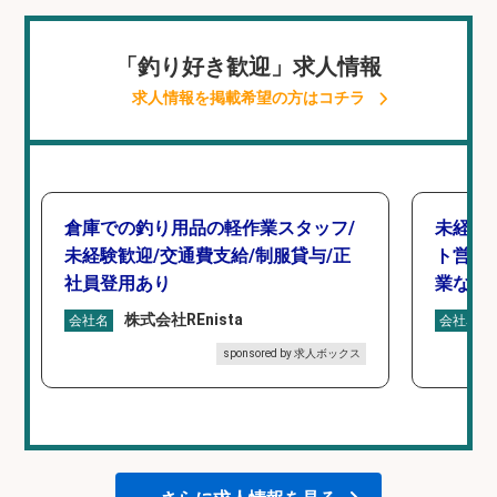
「釣り好き歓迎」求人情報
求人情報を掲載希望の方はコチラ
倉庫での釣り用品の軽作業スタッフ/
未経験
未経験歓迎/交通費支給/制服貸与/正
ト営業
社員登用あり
業なし
株式会社REnista
会社名
会社名
sponsored by 求人ボックス