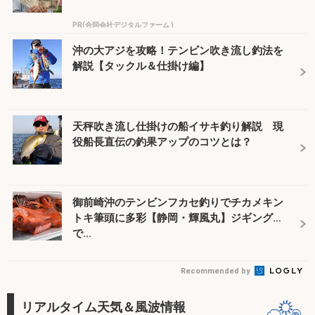
PR(合同会社デジタルファーム )
沖の大アジを攻略！テンビン吹き流し釣法を
解説【タックル＆仕掛け編】
天秤吹き流し仕掛けの船イサキ釣り解説 現
役船長直伝の釣果アップのコツとは？
御前崎沖のテンビンフカセ釣りでチカメキン
トキ筆頭に多彩【静岡・輝風丸】ジギング
で...
Recommended by
リアルタイム天気＆風波情報