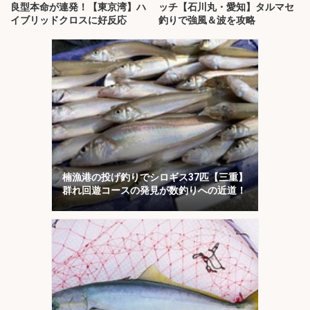
良型本命が連発！【東京湾】ハ
ッチ【石川丸・愛知】タルマセ
イブリッドクロスに好反応
釣りで強風＆波を攻略
楠漁港の投げ釣りでシロギス37匹【三重】
群れ回遊コースの発見が数釣りへの近道！