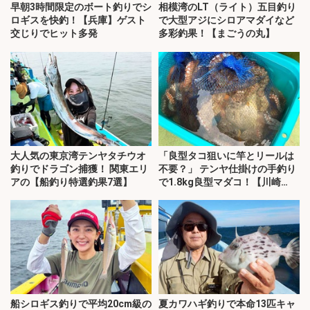
早朝3時間限定のボート釣りでシ
相模湾のLT（ライト）五目釣り
ロギスを快釣！【兵庫】ゲスト
で大型アジにシロアマダイなど
交じりでヒット多発
多彩釣果！【まごうの丸】
大人気の東京湾テンヤタチウオ
「良型タコ狙いに竿とリールは
釣りでドラゴン捕獲！ 関東エリ
不要？」 テンヤ仕掛けの手釣り
アの【船釣り特選釣果7選】
で1.8kg良型マダコ！【川崎
丸・東京湾】
船シロギス釣りで平均20cm級の
夏カワハギ釣りで本命13匹キャ