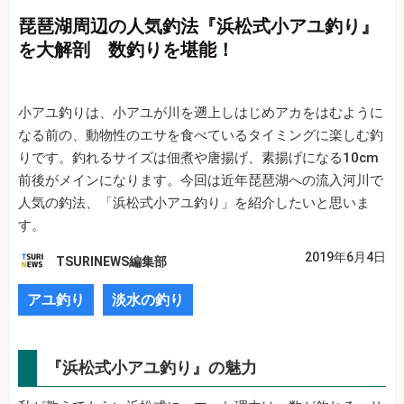
琵琶湖周辺の人気釣法『浜松式小アユ釣り』
を大解剖 数釣りを堪能！
小アユ釣りは、小アユが川を遡上しはじめアカをはむように
なる前の、動物性のエサを食べているタイミングに楽しむ釣
りです。釣れるサイズは佃煮や唐揚げ、素揚げになる10cm
前後がメインになります。今回は近年琵琶湖への流入河川で
人気の釣法、「浜松式小アユ釣り」を紹介したいと思いま
す。
2019年6月4日
TSURINEWS編集部
アユ釣り
淡水の釣り
『浜松式小アユ釣り』の魅力