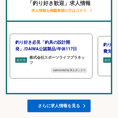
「釣り好き歓迎」求人情報
求人情報を掲載希望の方はコチラ
釣り好き必見「釣具の設計開
釣り具
発」/DAIWA公認製品/年休117日
費支給
株式会社スポーツライフプラネッ
会社名
会社名
ツ
sponsored by 求人ボックス
さらに求人情報を見る