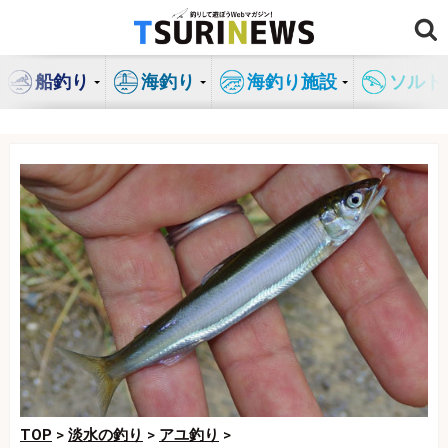
コ
ン
テ
船釣り
海釣り
海釣り施設
ソルト
ン
ツ
へ
ス
キ
ッ
プ
TOP
>
淡水の釣り
>
アユ釣り
>