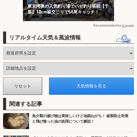
東京湾奥の人気釣り場でハゼ釣り堪能【千
葉】10cm級交じりで56尾キャッチ！
Recommended by
リアルタイム天気＆風波情報
関連する記事
魚介類の揚げ物は美味しいけど油跳ねがち！ 破裂防止対策
と飛び散った油の処理について解説！