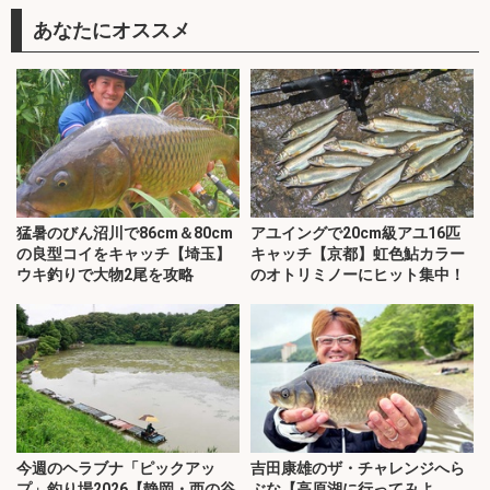
あなたにオススメ
猛暑のびん沼川で86cm＆80cm
アユイングで20cm級アユ16匹
の良型コイをキャッチ【埼玉】
キャッチ【京都】虹色鮎カラー
ウキ釣りで大物2尾を攻略
のオトリミノーにヒット集中！
今週のヘラブナ「ピックアッ
吉田康雄のザ・チャレンジへら
プ」釣り場2026【静岡・西の谷
ぶな【高原湖に行ってみよ