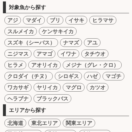
対象魚から探す
アジ
マダイ
ブリ
イサキ
ヒラマサ
スルメイカ
ケンサキイカ
スズキ（シーバス）
ナマズ
アユ
ニジマス
アマゴ
イワナ
タチウオ
ヒラメ
アオリイカ
メジナ（グレ・クロ）
クロダイ（チヌ）
シロギス
ハゼ
マゴチ
ワカサギ
ヤリイカ
マグロ
カツオ
ヘラブナ
ブラックバス
エリアから探す
北海道
東北エリア
関東エリア