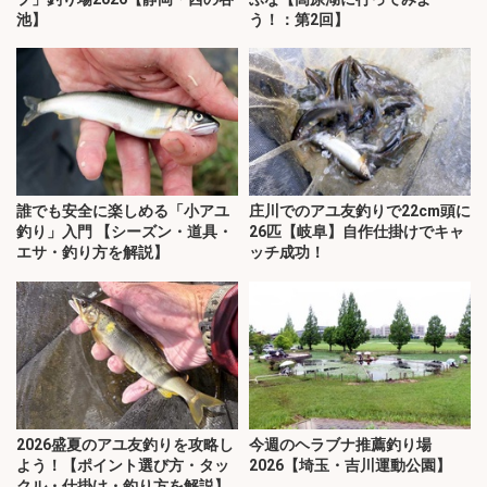
池】
う！：第2回】
誰でも安全に楽しめる「小アユ
庄川でのアユ友釣りで22cm頭に
釣り」入門 【シーズン・道具・
26匹【岐阜】自作仕掛けでキャ
エサ・釣り方を解説】
ッチ成功！
2026盛夏のアユ友釣りを攻略し
今週のヘラブナ推薦釣り場
よう！【ポイント選び方・タッ
2026【埼玉・吉川運動公園】
クル・仕掛け・釣り方を解説】