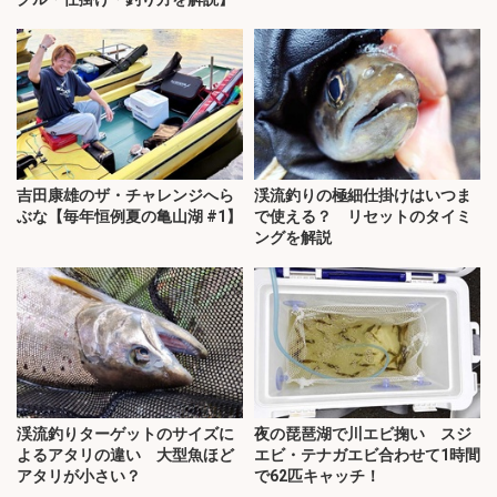
吉田康雄のザ・チャレンジへら
渓流釣りの極細仕掛けはいつま
ぶな【毎年恒例夏の亀山湖 #1】
で使える？ リセットのタイミ
ングを解説
渓流釣りターゲットのサイズに
夜の琵琶湖で川エビ掬い スジ
よるアタリの違い 大型魚ほど
エビ・テナガエビ合わせて1時間
アタリが小さい？
で62匹キャッチ！