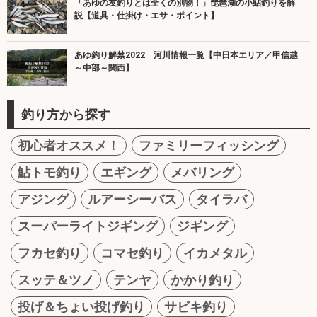
「あゆの友釣りとは全くの別物！」琵琶湖の小鮎釣りを解
説【道具・仕掛け・エサ・ポイント】
あゆ釣り解禁2022 河川情報一覧【中日本エリア／甲信越
～中部～関西】
釣り方から探す
初心者オススメ！
ファミリーフィッシング
鮎トモ釣り
エギング
メバリング
アジング
ルアーシーバス
タイラバ
スーパーライトジギング
ジギング
フカセ釣り
コマセ釣り
イカメタル
スッテ＆ツノ
テンヤ
かかり釣り
投げ＆ちょい投げ釣り
サビキ釣り