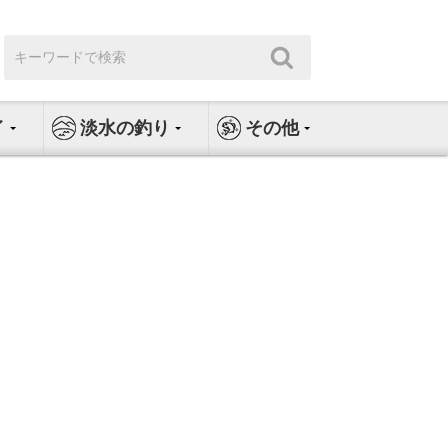
検
検
索:
索
イ
淡水の釣り
その他