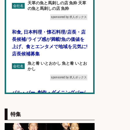
天草の魚と馬刺しの店 魚粋 天草
会社名
の魚と馬刺しの店 魚粋
sponsored by 求人ボックス
和食, 日本料理・懐石料理/店長・店
長候補/ライブ感が満載!魚の価値を
上げ、食とエンタメで地域を元気に!
店長候補募集
魚と肴 いとおかし 魚と肴 いとお
会社名
かし
sponsored by 求人ボックス
バル・バー, 創作・ダイニングバー/
店長・店長候補/新橋/厳選素材を用
いた肉×魚の新感覚バーで店長候補
特集
を募集
個室 肉バルvs魚バル DESIGN
会社名
FOOD MARKET 新橋店