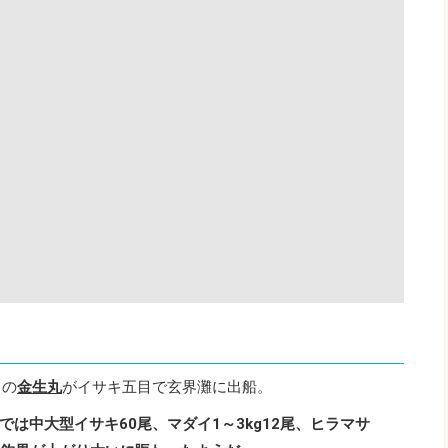
中の
金生丸
がイサキ五目で玄界灘に出船。
は中大型イサキ60尾、マダイ1～3kg12尾、ヒラマサ