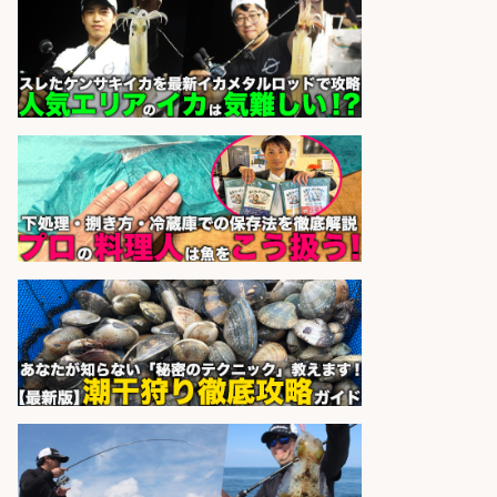
釣り具の組立 日払いOK・未経験歓
迎/高額・高収入/土日休み
パーソルファクトリーパートナ
会社名
ーズ株式会社
sponsored by 求人ボックス
梱包・仕分け・検品/経験者時給
1600円 鮮魚コーナーでのお魚調理
西尾張部
マンパワーグループ株式会社
会社名
sponsored by 求人ボックス
さらに求人情報を見る