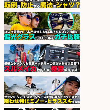
の価値を上げ、地域を元気に!店長候
補募集
酒場あらかぶ 酒場あらかぶ
会社名
sponsored by 求人ボックス
小型軽量部品のライン組立/堺市堺
区の工場で自転車部品や釣り具の組
立 入社祝金10万円/未経験歓迎・土
日祝休みで年間休日126日・日払い
OK/高額・高収入/土日休み
パーソルファクトリーパートナ
会社名
ーズ株式会社
sponsored by 求人ボックス
小型軽量部品のライン組立/土日祝
休みで年間休日126日&入社祝金10
万円 堺市堺区の工場で自転車部品や