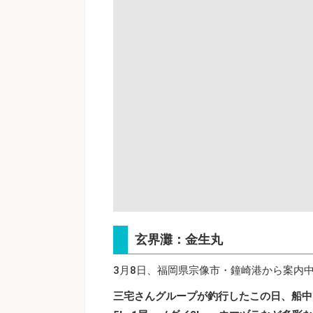
玄界灘：金生丸
3月8日、福岡県宗像市・鐘崎港から案内
三宅さんグループが釣行したこの日、船中で