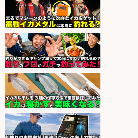
sponsored by 求人ボックス
自転車部品や釣り具設計の構造設計
業務 興味関心から専門職デビュー/
機械エンジニア
株式会社BREXA Technology
会社名
sponsored by 求人ボックス
居酒屋/キッチンスタッフ/扱う魚は
鮮度抜群!大衆酒場で元気に働くキッ
チンスタッフを募集
アカマル屋鮮魚店 溝の口店
会社名
sponsored by 求人ボックス
和食, 日本料理・懐石料理/店長・店
長候補/本物を知る大人の隠れ家!魚