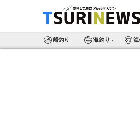
コ
ン
テ
ン
ツ
船釣り
海釣り
海
へ
ス
キ
ッ
プ