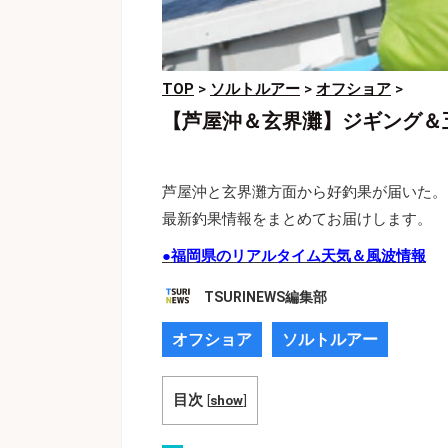
TOP
>
ソルトルアー
>
オフショア
>
【芦屋沖＆玄界灘】ジギング＆
芦屋沖と玄界灘方面から好釣果が届いた。
最新釣果情報をまとめてお届けします。
●福岡県のリアルタイム天気＆風波情報
TSURINEWS編集部
オフショア
ソルトルアー
目次
[
show
]