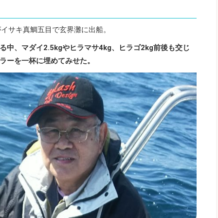
がイサキ真鯛五目で玄界灘に出船。
、マダイ2.5kgやヒラマサ4kg、ヒラゴ2kg前後も交じ
ラーを一杯に埋めてみせた。