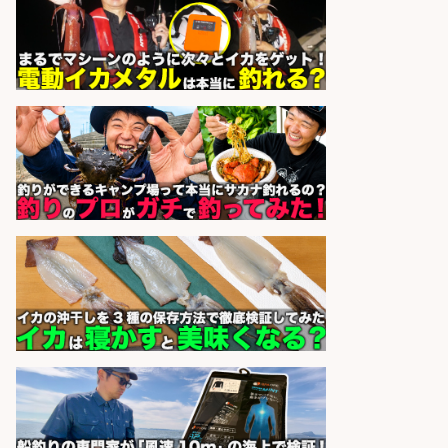
和食, 日本料理・懐石料理/店長・店
長候補/本物を知る大人の隠れ家!魚
の価値を上げ、地域を元気に!店長候
補募集
酒場あらかぶ 酒場あらかぶ
会社名
sponsored by 求人ボックス
未経験歓迎/釣り具メーカーでのル
ート営業/釣りや釣具などの知識必
須/残業なし
株式会社天龍
会社名
sponsored by 求人ボックス
和食, 日本料理・懐石料理/店長・店
長候補/旬と手作りにこだわる!さか