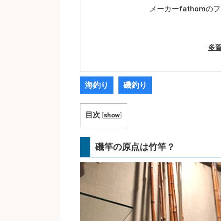
メーカーfathom
多賀
海釣り
磯釣り
目次
[
show
]
磯竿の原点は竹竿？