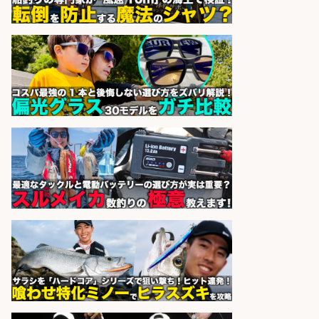
なの価値を上げ、地域を元気に!店長
候補募集
博多 華吉 博多 華吉
会社名
sponsored by 求人ボックス
和食, 日本料理・懐石料理/店長・店
長候補/ライブ感が満載!魚の価値を
上げ、食とエンタメで地域を元気に!
店長候補募集
魚と肴 いとおかし 魚と肴 いとお
会社名
かし
sponsored by 求人ボックス
和食, 居酒屋/キッチンスタッフ/天草
の魚と馬刺しの店 キッチンスタッフ
正社員募集
天草の魚と馬刺しの店 魚粋 天草