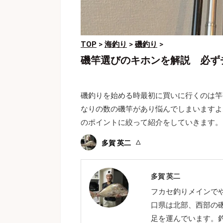
TOP
>
海釣り
>
磯釣り
>
磯竿選びのキホンを解説 必ず
磯釣りを始める時最初に買いに行くのは竿
なりの数の磯竿があり悩んでしまいますよ
のポイントに絞って紹介をしていきます。
多賀 英二
多賀 英二
フカセ釣りメインで
口県は北部、西部の
足を運んでいます。