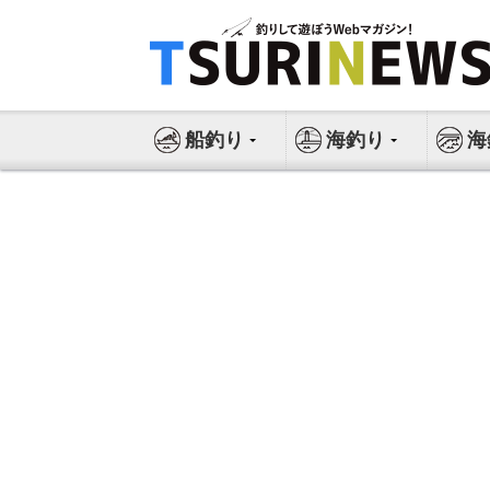
コ
ン
テ
ン
ツ
船釣り
海釣り
海
へ
ス
キ
ッ
プ