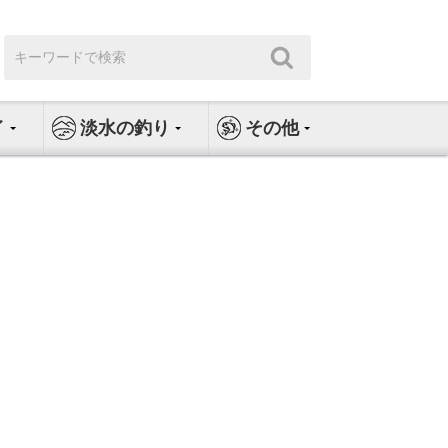
検
検
索:
索
イ
淡水の釣り
その他