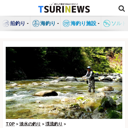
コ
ン
テ
船釣り
海釣り
海釣り施設
ソルト
ン
ツ
へ
ス
キ
ッ
プ
TOP
>
淡水の釣り
>
渓流釣り
>