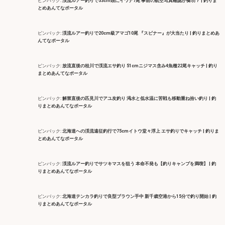
ピンバック:
渓流ルアー釣りで33cm頭にイワナ7尾 事前の航空写真確認が奏功？ | 釣りま
とめあんてなポータル
ピンバック:
渓流ルアー釣りで20cm級アマゴ10尾 『スピナー』が大当たり | 釣りまとめあ
んてなポータル
ピンバック:
放流直後の桂川で渓流エサ釣り 51cmニジマス含み4魚種22尾キャッチ | 釣り
まとめあんてなポータル
ピンバック:
解禁直後の匹見川でアユ友釣り 渇水と低水温に苦戦も移動重ね拾い釣り | 釣
りまとめあんてなポータル
ピンバック:
北海道への渓流遠征釣行で75cmイトウ堂々浮上 エサ釣りでキャッチ | 釣りま
とめあんてなポータル
ピンバック:
渓流ルアー釣りでサツキマスを狙う 本命不発も【釣りキャンプを満喫】 | 釣
りまとめあんてなポータル
ピンバック:
北海道テンカラ釣りで良型ブラウン手中 新千歳空港から15分で釣り開始 | 釣
りまとめあんてなポータル