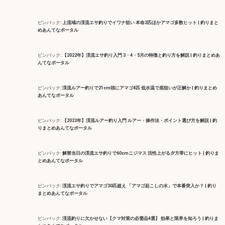
ピンバック:
上流域の渓流エサ釣りでイワナ狙い 本命2匹ほかアマゴ多数ヒット | 釣りまと
めあんてなポータル
ピンバック:
【2022年】渓流エサ釣り入門 3・4・5月の特徴と釣り方を解説 | 釣りまとめあ
んてなポータル
ピンバック:
渓流ルアー釣りで21cm頭にアマゴ4匹 低水温で底狙いが正解か | 釣りまとめ
あんてなポータル
ピンバック:
【2022年】渓流ルアー釣り入門 ルアー・操作法・ポイント選び方を解説 | 釣
りまとめあんてなポータル
ピンバック:
解禁当日の渓流エサ釣りで60cmニジマス 活性上がる夕方帯にヒット | 釣りま
とめあんてなポータル
ピンバック:
渓流エサ釣りでアマゴ30匹超え 「アマゴ起こしの水」で本番突入か？ | 釣り
まとめあんてなポータル
ピンバック:
渓流釣りに欠かせない【クマ対策の必需品4選】 効果と限界を知ろう | 釣りま