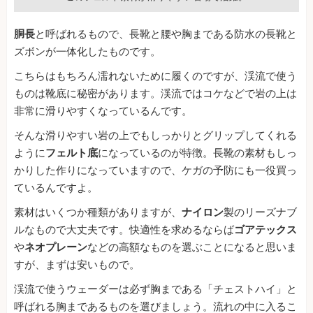
胴長
と呼ばれるもので、長靴と腰や胸まである防水の長靴と
ズボンが一体化したものです。
こちらはもちろん濡れないために履くのですが、渓流で使う
ものは靴底に秘密があります。渓流ではコケなどで岩の上は
非常に滑りやすくなっているんです。
そんな滑りやすい岩の上でもしっかりとグリップしてくれる
ように
フェルト底
になっているのが特徴。長靴の素材もしっ
かりした作りになっていますので、ケガの予防にも一役買っ
ているんですよ。
素材はいくつか種類がありますが、
ナイロン
製のリーズナブ
ルなもので大丈夫です。快適性を求めるならば
ゴアテックス
や
ネオプレーン
などの高額なものを選ぶことになると思いま
すが、まずは安いもので。
渓流で使うウェーダーは必ず胸まである「チェストハイ」と
呼ばれる胸まであるものを選びましょう。流れの中に入るこ