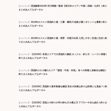
ピンバック:
渓流解禁2022年 河川情報一覧表【西日本エリア／中国～四国～九州】 | 釣り
まとめあんてなポータル
ピンバック:
2022年オススメ渓流釣り場：三重・櫛田川 魚影が濃くポイントも豊富 | 釣り
まとめあんてなポータル
ピンバック:
2022年オススメ渓流釣り場：長野・木曽川水系 入渓しやすい支流に注目 | 釣
りまとめあんてなポータル
ピンバック:
【2022年】本流エリアでの渓流釣り解説 タックル・釣り方・シーズン特徴 |
釣りまとめあんてなポータル
ピンバック:
渓流釣りの３種のエリア『源流・中流・本流』 各々の特徴と攻略法を解説 |
釣りまとめあんてなポータル
ピンバック:
【2022年】渓流釣り基本装備を解説 安全＆快適な釣りは釣果にも直結？ | 釣
りまとめあんてなポータル
ピンバック:
【2022年】渓流エサ釣りの竿の持ち方＆構え方 アプローチ法も紹介 | 釣りま
とめあんてなポータル