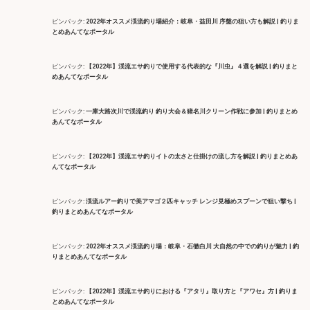
ピンバック:
2022年オススメ渓流釣り場紹介：岐阜・益田川 序盤の狙い方も解説 | 釣りま
とめあんてなポータル
ピンバック:
【2022年】渓流エサ釣りで使用する代表的な『川虫』４選を解説 | 釣りまと
めあんてなポータル
ピンバック:
一庫大路次川で渓流釣り 釣り大会＆猪名川クリーン作戦に参加 | 釣りまとめ
あんてなポータル
ピンバック:
【2022年】渓流エサ釣りイトの太さと仕掛けの流し方を解説 | 釣りまとめあ
んてなポータル
ピンバック:
渓流ルアー釣りで美アマゴ２匹キャッチ レンジ見極めスプーンで狙い撃ち |
釣りまとめあんてなポータル
ピンバック:
2022年オススメ渓流釣り場：岐阜・石徹白川 大自然の中での釣りが魅力 | 釣
りまとめあんてなポータル
ピンバック:
【2022年】渓流エサ釣りにおける『アタリ』取り方と『アワセ』方 | 釣りま
とめあんてなポータル