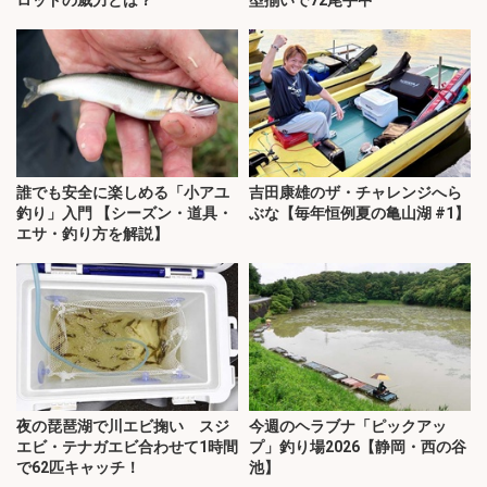
ロッドの威力とは？
型揃いで72尾手中
誰でも安全に楽しめる「小アユ
吉田康雄のザ・チャレンジへら
釣り」入門 【シーズン・道具・
ぶな【毎年恒例夏の亀山湖 #1】
エサ・釣り方を解説】
夜の琵琶湖で川エビ掬い スジ
今週のヘラブナ「ピックアッ
エビ・テナガエビ合わせて1時間
プ」釣り場2026【静岡・西の谷
で62匹キャッチ！
池】