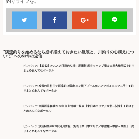
釣りライフを。
“渓流釣りを始めるなら必ず揃えておきたい服装と、川釣りの心構えにつ
いて” への53件の返信
ピンバック:
【2022】オススメ渓流釣り場：馬瀬川 老谷キャンプ場＆大原大橋周辺 | 釣り
まとめあんてなポータル
ピンバック:
残雪の田村川で渓流釣り満喫 エン堤下プール狙いアマゴ＆ニジマス手中 | 釣
りまとめあんてなポータル
ピンバック:
全国渓流解禁2022年 河川情報一覧表【東日本エリア／東北～関東】 | 釣りま
とめあんてなポータル
ピンバック:
渓流解禁2022年 河川情報一覧表【中日本エリア／甲信越～中部～関西】 | 釣
りまとめあんてなポータル