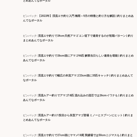
とめあんてなポータル
ピンバック:
【2022年】渓流エサ釣り入門 梅雨～9月の特徴と釣り方を解説 | 釣りまとめあ
んてなポータル
ピンバック:
渓流エサ釣りで24cm天然アマゴ エン堤下で連発するのが初期パターン | 釣り
まとめあんてなポータル
ピンバック:
渓流エサ釣りで26cm頭にアマゴ46匹 解禁当日らしい連発を堪能 | 釣りまとめ
あんてなポータル
ピンバック:
渓流エサ釣りで幅広の本流アマゴ23cm頭に35匹キャッチ | 釣りまとめあんて
なポータル
ピンバック:
渓流ルアー釣りでアマゴ18匹 流れ込みの流芯では26cmイワナも | 釣りまとめ
あんてなポータル
ピンバック:
渓流ルアー釣り1投目から良型アマゴ登場 ミノーとスプーンにヒット | 釣りま
とめあんてなポータル
ピンバック:
渓流エサ釣りで27cm頭にヤマメ18尾 実績場では50cmニジマスも | 釣りまと