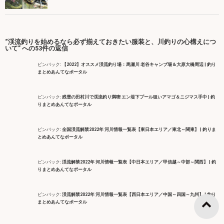
“渓流釣りを始めるなら必ず揃えておきたい服装と、川釣りの心構えにつ
いて” への53件の返信
ピンバック:
【2022】オススメ渓流釣り場：馬瀬川 老谷キャンプ場＆大原大橋周辺 | 釣り
まとめあんてなポータル
ピンバック:
残雪の田村川で渓流釣り満喫 エン堤下プール狙いアマゴ＆ニジマス手中 | 釣
りまとめあんてなポータル
ピンバック:
全国渓流解禁2022年 河川情報一覧表【東日本エリア／東北～関東】 | 釣りま
とめあんてなポータル
ピンバック:
渓流解禁2022年 河川情報一覧表【中日本エリア／甲信越～中部～関西】 | 釣
りまとめあんてなポータル
ピンバック:
渓流解禁2022年 河川情報一覧表【西日本エリア／中国～四国～九州】 | 釣り
まとめあんてなポータル