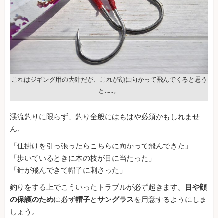
これはジギング用の大針だが、これが顔に向かって飛んでくると思う
と……。
渓流釣りに限らず、釣り全般にはもはや必須かもしれませ
ん。
「仕掛けを引っ張ったらこちらに向かって飛んできた」
「歩いているときに木の枝が目に当たった」
「針が飛んできて帽子に刺さった」
釣りをする上でこういったトラブルが必ず起きます。
目や顔
の保護のため
に必ず
帽子
と
サングラス
を用意するようにしま
しょう。