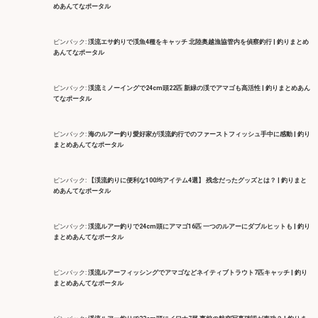
めあんてなポータル
ピンバック:
渓流エサ釣りで渓魚4種をキャッチ 北陸奥越漁協管内を偵察釣行 | 釣りまとめ
あんてなポータル
ピンバック:
渓流ミノーイングで24cm頭22匹 新緑の渓でアマゴも高活性 | 釣りまとめあん
てなポータル
ピンバック:
海のルアー釣り愛好家が渓流釣行でのファーストフィッシュ手中に感動 | 釣り
まとめあんてなポータル
ピンバック:
【渓流釣りに便利な100均アイテム4選】 残念だったグッズとは？ | 釣りまと
めあんてなポータル
ピンバック:
渓流ルアー釣りで24cm頭にアマゴ16匹 一つのルアーにダブルヒットも | 釣り
まとめあんてなポータル
ピンバック:
渓流ルアーフィッシングでアマゴなどネイティブトラウト7匹キャッチ | 釣り
まとめあんてなポータル