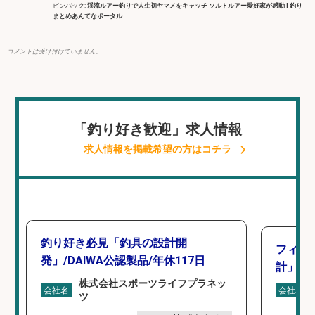
ピンバック:
渓流ルアー釣りで人生初ヤマメをキャッチ ソルトルアー愛好家が感動 | 釣り
まとめあんてなポータル
コメントは受け付けていません。
「釣り好き歓迎」求人情報
求人情報を掲載希望の方はコチラ
釣り好き必見「釣具の設計開
フィッ
発」/DAIWA公認製品/年休117日
計」
株式会社スポーツライフプラネッ
会社名
会社名
ツ