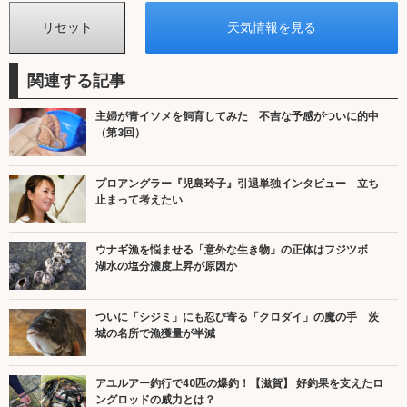
関連する記事
主婦が青イソメを飼育してみた 不吉な予感がついに的中
（第3回）
プロアングラー『児島玲子』引退単独インタビュー 立ち
止まって考えたい
ウナギ漁を悩ませる「意外な生き物」の正体はフジツボ
湖水の塩分濃度上昇が原因か
ついに「シジミ」にも忍び寄る「クロダイ」の魔の手 茨
城の名所で漁獲量が半減
アユルアー釣行で40匹の爆釣！【滋賀】 好釣果を支えたロ
ングロッドの威力とは？