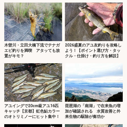
木曽川・立田大橋下流でテナガ
2026盛夏のアユ友釣りを攻略し
エビ釣りを満喫 アタッても放
よう！【ポイント選び方・タッ
置がキモ？
クル・仕掛け・釣り方を解説】
アユイングで20cm級アユ16匹
琵琶湖の「南湖」で在来魚の増
キャッチ【京都】虹色鮎カラー
加が確認される 水質改善と外
のオトリミノーにヒット集中！
来生物の駆除が奏功か