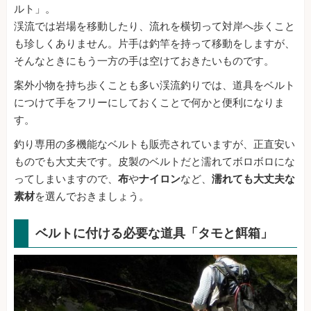
ルト」。
渓流では岩場を移動したり、流れを横切って対岸へ歩くこと
も珍しくありません。片手は釣竿を持って移動をしますが、
そんなときにもう一方の手は空けておきたいものです。
案外小物を持ち歩くことも多い渓流釣りでは、道具をベルト
につけて手をフリーにしておくことで何かと便利になりま
す。
釣り専用の多機能なベルトも販売されていますが、正直安い
ものでも大丈夫です。皮製のベルトだと濡れてボロボロにな
ってしまいますので、
布
や
ナイロン
など、
濡れても大丈夫な
素材
を選んでおきましょう。
ベルトに付ける必要な道具「タモと餌箱」