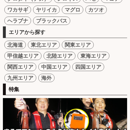
ワカサギ
ヤリイカ
マグロ
カツオ
ヘラブナ
ブラックバス
エリアから探す
北海道
東北エリア
関東エリア
甲信越エリア
北陸エリア
東海エリア
関西エリア
中国エリア
四国エリア
九州エリア
海外
特集