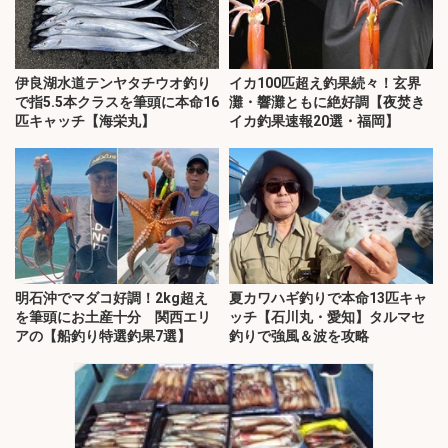
伊良湖水道テンヤタチウオ釣り
イカ100匹超え釣果続々！玄界
で指5.5本クラスを筆頭に本命16
灘・響灘ともに絶好調【夜焚き
匹キャッチ【海栄丸】
イカ釣果速報20選・福岡】
明石沖でマダコ好調！2kg超え
夏カワハギ釣りで本命13匹キャ
を筆頭にお土産十分 関西エリ
ッチ【石川丸・愛知】タルマセ
アの【船釣り特選釣果7選】
釣りで強風＆波を攻略