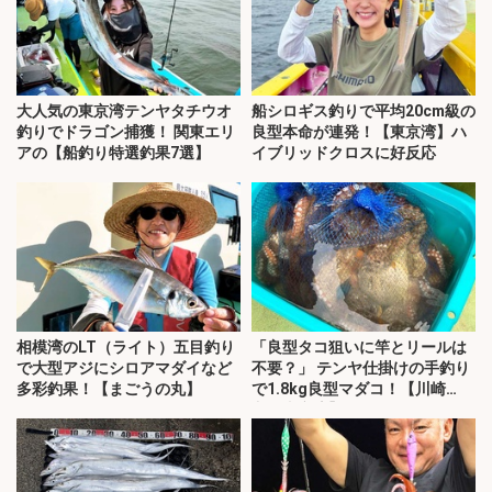
大人気の東京湾テンヤタチウオ
船シロギス釣りで平均20cm級の
釣りでドラゴン捕獲！ 関東エリ
良型本命が連発！【東京湾】ハ
アの【船釣り特選釣果7選】
イブリッドクロスに好反応
相模湾のLT（ライト）五目釣り
「良型タコ狙いに竿とリールは
で大型アジにシロアマダイなど
不要？」 テンヤ仕掛けの手釣り
多彩釣果！【まごうの丸】
で1.8kg良型マダコ！【川崎
丸・東京湾】