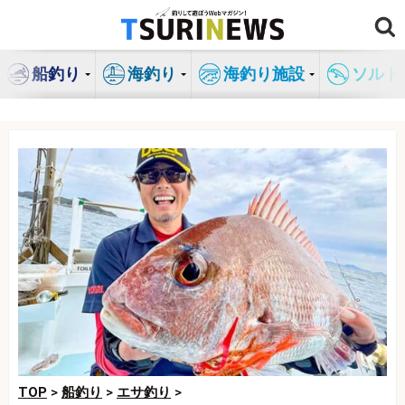
コ
ン
テ
船釣り
海釣り
海釣り施設
ソルト
ン
ツ
へ
ス
キ
ッ
プ
TOP
>
船釣り
>
エサ釣り
>