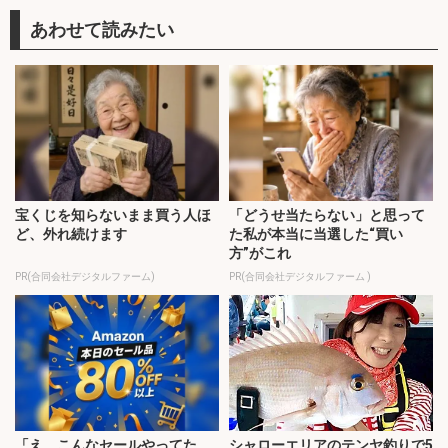
宝くじを知らないまま買う人ほ
「どうせ当たらない」と思って
ど、外れ続けます
た私が本当に当選した“買い
方”がこれ
PR(合同会社デジタルファーム)
PR(合同会社デジタルファーム )
「え、こんなセールやってた
シャローエリアのテンヤ釣りで5