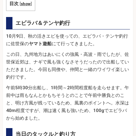
目次
[
show
]
エビラバ＆テンヤ釣行
10月9日、秋の活きエビを使っての、エビラバ・テンヤ釣行
に佐世保の
ヤマト遊船
にて行ってきました。
この日、九州地方はあいにくの強風・高波・雨でしたが、佐
世保近郊は、ナギで風も強くなさそうだったので出船してい
ただきました。今回も同僚や、仲間と一緒のワイワイ楽しい
釣行です。
午前5時30分出船し、1時間～2時間程度船を走らせます。午
前中は雨もなんとかもちそうとのことで午前中勝負とのこ
と、明け方風が残っているため、風裏のポイントへ。水深は
40m程度ですが、潮は速く風も強いため、100gでエビラバ
から始めました。
当日のタックルと釣り方