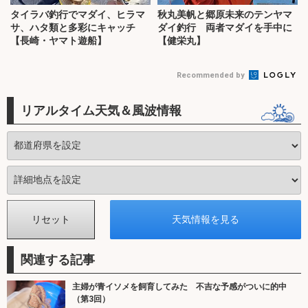
タイラバ釣行でマダイ、ヒラマ
秋丸美帆と郷原未来のテンヤマ
サ、ハタ類と多彩にキャッチ
ダイ釣行 両者マダイを手中に
【長崎・ヤマト遊船】
【健栄丸】
Recommended by
リアルタイム天気＆風波情報
関連する記事
主婦が青イソメを飼育してみた 不吉な予感がついに的中
（第3回）