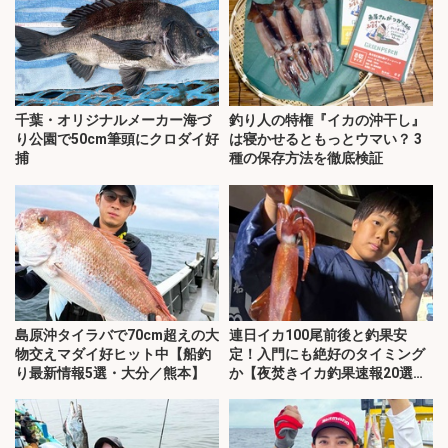
千葉・オリジナルメーカー海づ
釣り人の特権『イカの沖干し』
り公園で50cm筆頭にクロダイ好
は寝かせるともっとウマい？ 3
捕
種の保存方法を徹底検証
島原沖タイラバで70cm超えの大
連日イカ100尾前後と釣果安
物交えマダイ好ヒット中【船釣
定！入門にも絶好のタイミング
り最新情報5選・大分／熊本】
か【夜焚きイカ釣果速報20選・
福岡】