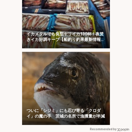
イカメタルでも良型ヤリイカ130杯！夜焚
きイカ好調キープ【船釣り釣果最新情報13
選・玄界灘】
ついに「シジミ」にも忍び寄る「クロダ
イ」の魔の手 茨城の名所で漁獲量が半減
Recommended by