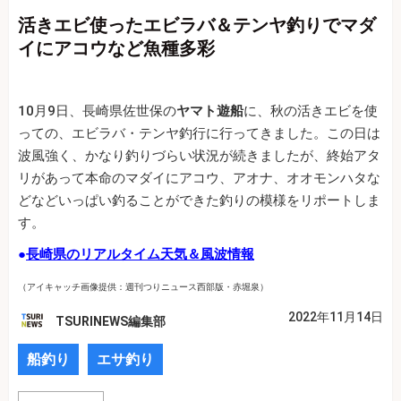
活きエビ使ったエビラバ＆テンヤ釣りでマダ
イにアコウなど魚種多彩
10月9日、長崎県佐世保の
ヤマト遊船
に、秋の活きエビを使
っての、エビラバ・テンヤ釣行に行ってきました。この日は
波風強く、かなり釣りづらい状況が続きましたが、終始アタ
リがあって本命のマダイにアコウ、アオナ、オオモンハタな
どなどいっぱい釣ることができた釣りの模様をリポートしま
す。
●
長崎県のリアルタイム天気＆風波情報
（アイキャッチ画像提供：週刊つりニュース西部版・赤堀泉）
2022年11月14日
TSURINEWS編集部
船釣り
エサ釣り