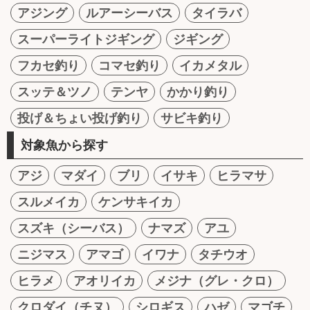
アジング
ルアーシーバス
タイラバ
スーパーライトジギング
ジギング
フカセ釣り
コマセ釣り
イカメタル
スッテ＆ツノ
テンヤ
かかり釣り
投げ＆ちょい投げ釣り
サビキ釣り
対象魚から探す
アジ
マダイ
ブリ
イサキ
ヒラマサ
スルメイカ
ケンサキイカ
スズキ（シーバス）
ナマズ
アユ
ニジマス
アマゴ
イワナ
タチウオ
ヒラメ
アオリイカ
メジナ（グレ・クロ）
クロダイ（チヌ）
シロギス
ハゼ
マゴチ