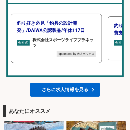
釣り好き必見「釣具の設計開
釣り具
発」/DAIWA公認製品/年休117日
費支給
株式会社スポーツライフプラネッ
会社名
会社名
ツ
sponsored by 求人ボックス
さらに求人情報を見る
あなたにオススメ