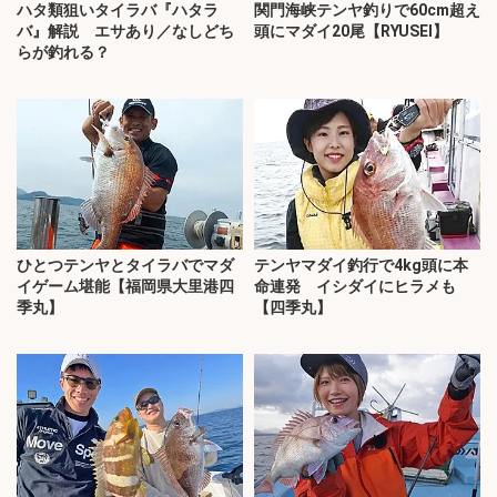
ハタ類狙いタイラバ『ハタラ
関門海峡テンヤ釣りで60cm超え
バ』解説 エサあり／なしどち
頭にマダイ20尾【RYUSEI】
らが釣れる？
ひとつテンヤとタイラバでマダ
テンヤマダイ釣行で4kg頭に本
イゲーム堪能【福岡県大里港四
命連発 イシダイにヒラメも
季丸】
【四季丸】