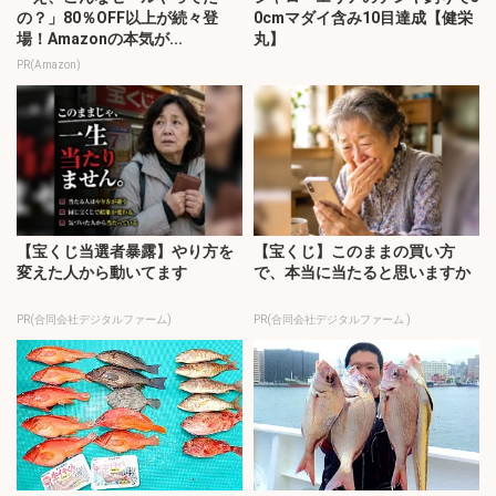
の？」80％OFF以上が続々登
0cmマダイ含み10目達成【健栄
場！Amazonの本気が...
丸】
PR(Amazon)
【宝くじ当選者暴露】やり方を
【宝くじ】このままの買い方
変えた人から動いてます
で、本当に当たると思いますか
PR(合同会社デジタルファーム)
PR(合同会社デジタルファーム )