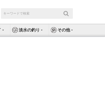
検
検
索:
索
イ
淡水の釣り
その他