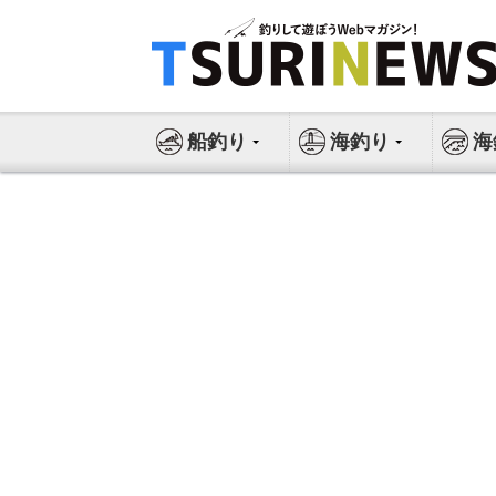
コ
ン
テ
ン
ツ
船釣り
海釣り
海
へ
ス
キ
ッ
プ