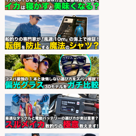
レジカウンター/夕方勤務で時給UP
お釣りの計算不要の簡単レジ1日2時
間
オーケー株式会社
会社名
sponsored by 求人ボックス
レジカウンター/お釣りの計算不要
の簡単レジ 未経験も安心の研修あり
1日2h
オーケー株式会社
会社名
sponsored by 求人ボックス
営業事務/釣り具メーカーでの営業
アシスタントのお仕事/残業なし/即
日勤務可/営業事務/軽作業