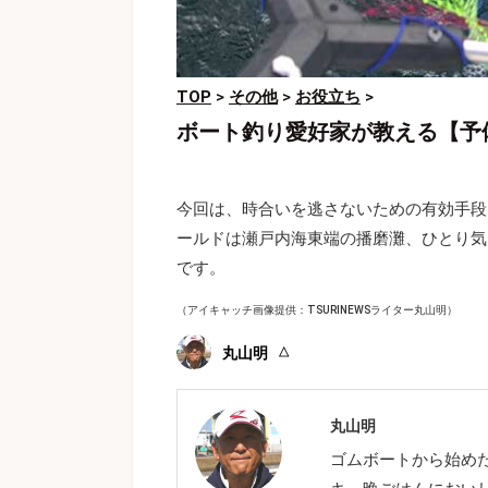
TOP
>
その他
>
お役立ち
>
ボート釣り愛好家が教える【予
今回は、時合いを逃さないための有効手段
ールドは瀬戸内海東端の播磨灘、ひとり気
です。
（アイキャッチ画像提供：TSURINEWSライター丸山明）
丸山明
丸山明
ゴムボートから始め