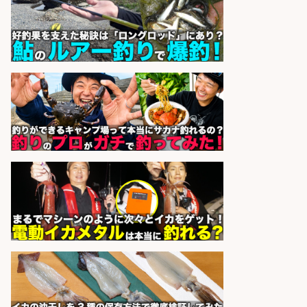
の簡単レジ 未経験も安心の研修あり
1日2h
オーケー株式会社
会社名
sponsored by 求人ボックス
人材紹介事業責任者候補/飲食業界
向けSaaS企業「魚ぽち」/東証グロ
ース市場上場
株式会社フーディソン
会社名
sponsored by 求人ボックス
レジカウンター/お釣りの計算不要
の簡単レジ 未経験も安心の研修あり
1日2h
オーケー株式会社
会社名
sponsored by 求人ボックス