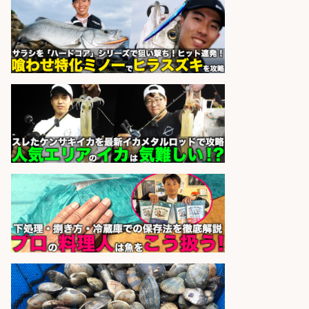
sponsored by 求人ボックス
日払いOKで即日収入/製造スタッフ/
「堺市堺区」 土日祝休みで年間休日
126日&入社祝金10万円/堺市堺区の
工場で自転車部品や釣り具の組立/
日払いOK・未経験歓迎/大阪府
パーソルファクトリーパートナ
会社名
ーズ株式会社
sponsored by 求人ボックス
和食, 日本料理・懐石料理/店長・店
長候補/ライブ感が満載!魚の価値を
上げ、食とエンタメで地域を元気に!
店長候補募集
魚と肴 いとおかし 魚と肴 いとお
会社名
かし