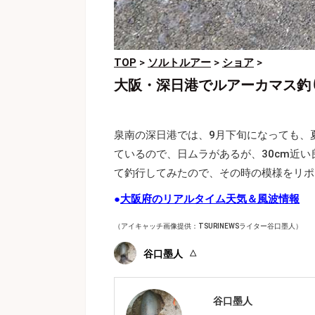
TOP
>
ソルトルアー
>
ショア
>
大阪・深日港でルアーカマス釣り
泉南の深日港では、9月下旬になっても、
ているので、日ムラがあるが、30cm近い
て釣行してみたので、その時の模様をリポ
●
大阪府のリアルタイム天気＆風波情報
（アイキャッチ画像提供：TSURINEWSライター谷口墨人）
谷口墨人
谷口墨人