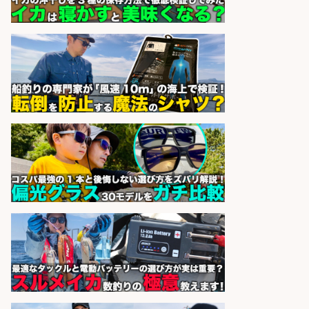
日払いOKで即日収入/製造スタッフ/
「堺市堺区」入社祝金10万円/堺市
堺区の工場で自転車部品や釣り具の
組立/日払いOK・未経験歓迎&土日
祝休みで年間休日126日/大阪府
パーソルファクトリーパートナ
会社名
ーズ株式会社
sponsored by 求人ボックス
日払いOKで即日収入/製造スタッフ/
「堺市堺区」「時給1,600円」日払
いOK・入社祝金10万円/堺市堺区の
工場で自転車部品や釣り具の組立/
未経験歓迎/土日祝休みで年間休日
126日
パーソルファクトリーパートナ
会社名
ーズ株式会社