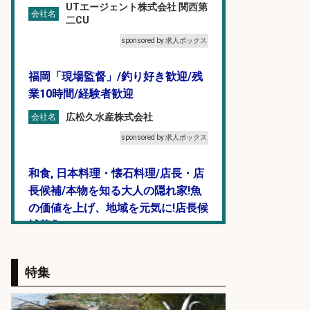
UTエージェント株式会社 関西第
会社名
二CU
sponsored by 求人ボックス
福岡「現場監督」/釣り好き歓迎/残
業10時間/経験者歓迎
広松久水産株式会社
会社名
sponsored by 求人ボックス
和食, 日本料理・懐石料理/店長・店
長候補/本物を知る大人の隠れ家!魚
の価値を上げ、地域を元気に!店長候
補募集
酒場あらかぶ 酒場あらかぶ
会社名
特集
sponsored by 求人ボックス
精肉・青果・鮮魚販売/「志布志