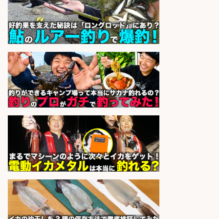
市」「時給1,150円〜」志布志市で
お魚のカットや商品の陳列業務/時
間選べる×未経験歓迎×残業少なめ/
鹿児島県/志布志市
株式会社ホットスタッフ鹿児島
会社名
sponsored by 求人ボックス
日払いOKで即日収入/ライン作業員/
「堺市堺区」「時給1,600円」堺市
堺区の工場で自転車部品や釣り具の
組立/入社祝金10万円/未経験歓迎・
土日祝休みで年間休日126日・日払
いOK/大阪府
パーソルファクトリーパートナ
会社名
ーズ株式会社
sponsored by 求人ボックス