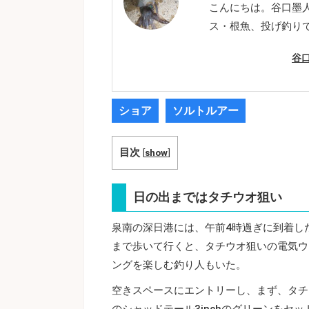
こんにちは。谷口墨
ス・根魚、投げ釣り
谷
ショア
ソルトルアー
目次
[
show
]
日の出まではタチウオ狙い
泉南の深日港には、午前4時過ぎに到着し
まで歩いて行くと、タチウオ狙いの電気ウ
ングを楽しむ釣り人もいた。
空きスペースにエントリーし、まず、タチウ
のシャッドテール3inchのグリーンをセ