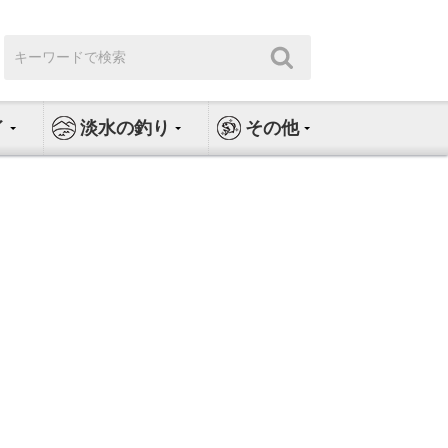
検
検
索:
索
イ
淡水の釣り
その他