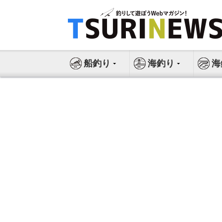
コ
ン
テ
ン
ツ
船釣り
海釣り
海
へ
ス
キ
ッ
プ