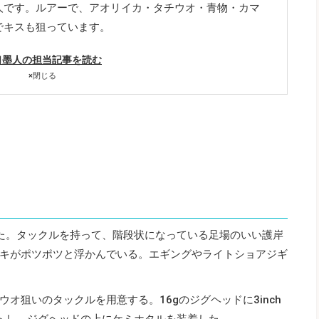
人です。ルアーで、アオリイカ・タチウオ・青物・カマ
でキスも狙っています。
口墨人の担当記事を読む
×
閉じる
た。タックルを持って、階段状になっている足場のいい護岸
キがポツポツと浮かんでいる。エギングやライトショアジギ
オ狙いのタックルを用意する。16gのジグヘッドに3inch
ットし、ジグヘッドの上にケミホタルを装着した。