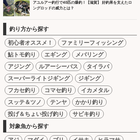
アユルアー釣行で40匹の爆釣！【滋賀】 好釣果を支えたロ
ングロッドの威力とは？
釣り方から探す
初心者オススメ！
ファミリーフィッシング
鮎トモ釣り
エギング
メバリング
アジング
ルアーシーバス
タイラバ
スーパーライトジギング
ジギング
フカセ釣り
コマセ釣り
イカメタル
スッテ＆ツノ
テンヤ
かかり釣り
投げ＆ちょい投げ釣り
サビキ釣り
対象魚から探す
アジ
マダイ
ブリ
イサキ
ヒラマサ