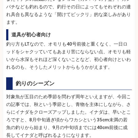
パチなども釣れるので、釣行その日によってもそれぞれの連
れ具合も異なるような「開けてビックリ」的な楽しみがあり
ます。
道具が初心者向け
釣り方もLTなので、オモリも40号前後と重くなく、一日ロ
ッドをシャクッていてもあまり苦にならない点、オモリも軽
いから水深もそれほど深くないことなど、初心者向けといわ
れるのも、そうしたメリットからもうかがえます。
釣りのシーズン
対象魚が五目のため季節を問わず周年といえますが、今回こ
の記事では、秋という季節とし、青物を主体にしながら、さ
らにイナダをクローズアップしました。イナダは、早いとこ
ろですと、8月中旬過ぎ頃からワカシという35cm未満の若
魚の釣りから始まり、9月の中旬頃までには40cm前後に成
長してイナダと呼ばれるようになります。