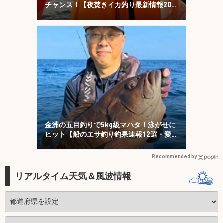
チャンス！【夜焚きイカ釣り最新情報20
選・福岡】
金洲の五目釣りで5kg級マハタ！泳がせに
ヒット【船のエサ釣り釣果速報12選・愛知
／静岡】
Recommended by
リアルタイム天気＆風波情報