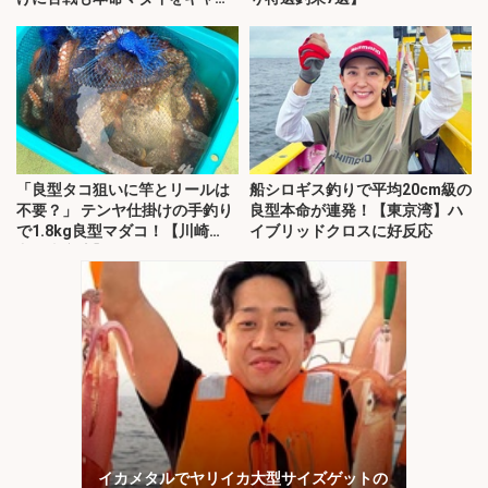
チ！
「良型タコ狙いに竿とリールは
船シロギス釣りで平均20cm級の
不要？」 テンヤ仕掛けの手釣り
良型本命が連発！【東京湾】ハ
で1.8kg良型マダコ！【川崎
イブリッドクロスに好反応
丸・東京湾】
イカメタルでヤリイカ大型サイズゲットの