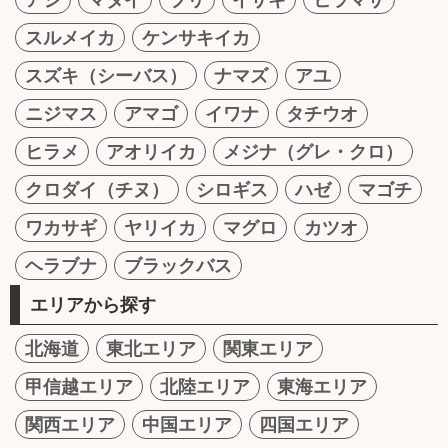
スルメイカ
ケンサキイカ
スズキ（シーバス）
ナマズ
アユ
ニジマス
アマゴ
イワナ
タチウオ
ヒラメ
アオリイカ
メジナ（グレ・クロ）
クロダイ（チヌ）
シロギス
ハゼ
マゴチ
ワカサギ
ヤリイカ
マグロ
カツオ
ヘラブナ
ブラックバス
エリアから探す
北海道
東北エリア
関東エリア
甲信越エリア
北陸エリア
東海エリア
関西エリア
中国エリア
四国エリア