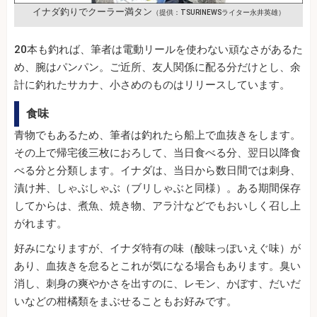
イナダ釣りでクーラー満タン
（提供：TSURINEWSライター永井英雄）
20本も釣れば、筆者は電動リールを使わない頑なさがあるた
め、腕はパンパン。ご近所、友人関係に配る分だけとし、余
計に釣れたサカナ、小さめのものはリリースしています。
食味
青物でもあるため、筆者は釣れたら船上で血抜きをします。
その上で帰宅後三枚におろして、当日食べる分、翌日以降食
べる分と分類します。イナダは、当日から数日間では刺身、
漬け丼、しゃぶしゃぶ（ブリしゃぶと同様）。ある期間保存
してからは、煮魚、焼き物、アラ汁などでもおいしく召し上
がれます。
好みになりますが、イナダ特有の味（酸味っぽいえぐ味）が
あり、血抜きを怠るとこれが気になる場合もあります。臭い
消し、刺身の爽やかさを出すのに、レモン、かぼす、だいだ
いなどの柑橘類をまぶせることもお好みです。