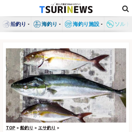
コ
ン
テ
船釣り
海釣り
海釣り施設
ソルト
ン
ツ
へ
ス
キ
ッ
プ
TOP
>
船釣り
>
エサ釣り
>