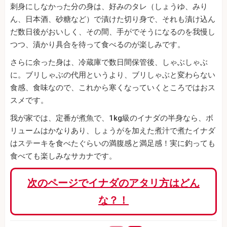
刺身にしなかった分の身は、好みのタレ（しょうゆ、みり
ん、日本酒、砂糖など）で漬けた切り身で、それも漬け込ん
だ数日後がおいしく、その間、手がでそうになるのを我慢し
つつ、漬かり具合を待って食べるのが楽しみです。
さらに余った身は、冷蔵庫で数日間保管後、しゃぶしゃぶ
に。ブリしゃぶの代用というより、ブリしゃぶと変わらない
食感、食味なので、これから寒くなっていくところではおス
スメです。
我が家では、定番が煮魚で、1kg級のイナダの半身なら、ボ
リュームはかなりあり、しょうがを加えた煮汁で煮たイナダ
はステーキを食べたぐらいの満腹感と満足感！実に釣っても
食べても楽しみなサカナです。
次のページでイナダのアタリ方はどん
な？！