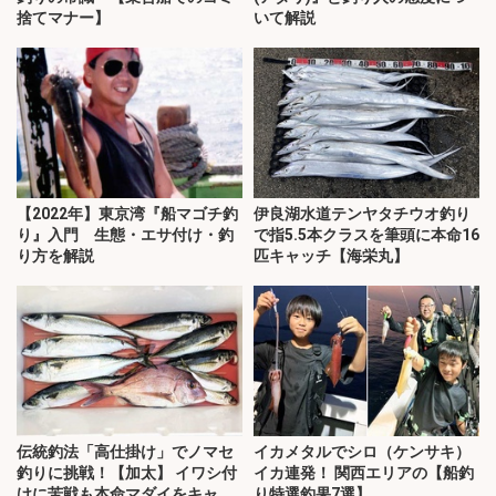
捨てマナー】
いて解説
【2022年】東京湾『船マゴチ釣
伊良湖水道テンヤタチウオ釣り
り』入門 生態・エサ付け・釣
で指5.5本クラスを筆頭に本命16
り方を解説
匹キャッチ【海栄丸】
伝統釣法「高仕掛け」でノマセ
イカメタルでシロ（ケンサキ）
釣りに挑戦！【加太】 イワシ付
イカ連発！ 関西エリアの【船釣
けに苦戦も本命マダイをキャッ
り特選釣果7選】