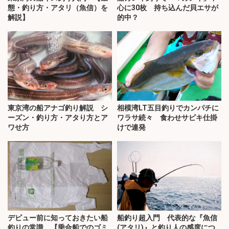
態・釣り方・アタリ（魚信）を
心に30枚 持ち込んだ貝エサが
解説】
的中？
東京湾の船アナゴ釣り解説 シ
相模湾LT五目釣りでカンパチに
ーズン・釣り方・アタり方とア
ワラサ続々 食わせサビキ仕掛
ワせ方
けで連発
デビュー前に知っておきたい船
船釣り超入門 代表的な『魚信
釣りの常識 【乗合船でのゴミ
(アタリ)』と釣り人の感度につ