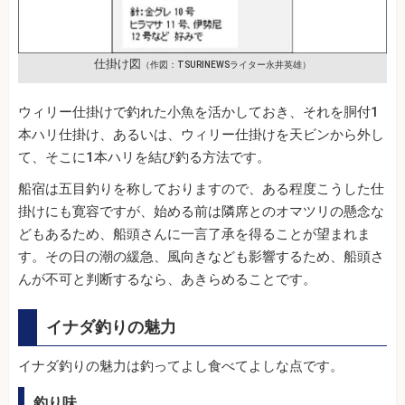
仕掛け図
（作図：TSURINEWSライター永井英雄）
ウィリー仕掛けで釣れた小魚を活かしておき、それを胴付1
本ハリ仕掛け、あるいは、ウィリー仕掛けを天ビンから外し
て、そこに1本ハリを結び釣る方法です。
船宿は五目釣りを称しておりますので、ある程度こうした仕
掛けにも寛容ですが、始める前は隣席とのオマツリの懸念な
どもあるため、船頭さんに一言了承を得ることが望まれま
す。その日の潮の緩急、風向きなども影響するため、船頭さ
んが不可と判断するなら、あきらめることです。
イナダ釣りの魅力
イナダ釣りの魅力は釣ってよし食べてよしな点です。
釣り味