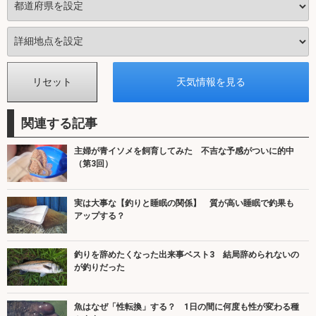
関連する記事
主婦が青イソメを飼育してみた 不吉な予感がついに的中
（第3回）
実は大事な【釣りと睡眠の関係】 質が高い睡眠で釣果も
アップする？
釣りを辞めたくなった出来事ベスト3 結局辞められないの
が釣りだった
魚はなぜ「性転換」する？ 1日の間に何度も性が変わる種