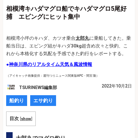
相模湾キハダマグロ船でキハダマグロ5尾好
捕 エビングにヒット集中
相模湾小坪のキハダ、カツオ乗合
太郎丸
に乗船してきた。乗
船当日は、エビング組がキハダ30kg超含め次々と快釣、こ
れから本格化する気配を予感できた釣行をレポートする。
●
神奈川県のリアルタイム天気＆風波情報
（アイキャッチ画像提供：週刊つりニュース関東版APC・間宮 隆）
2022年10月2日
TSURINEWS編集部
船釣り
エサ釣り
目次
[
show
]