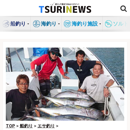
コ
ン
テ
船釣り
海釣り
海釣り施設
ソルト
ン
ツ
へ
ス
キ
ッ
プ
TOP
>
船釣り
>
エサ釣り
>