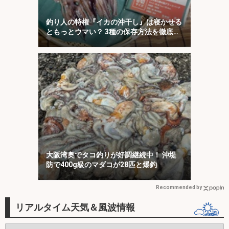
釣り人の特権『イカの沖干し』は寝かせる
ともっとウマい？ 3種の保存方法を徹底検
証
大阪湾奥でタコ釣りが好調継続中！ 沖堤
防で400g級のマダコが28匹と爆釣
Recommended by
リアルタイム天気＆風波情報