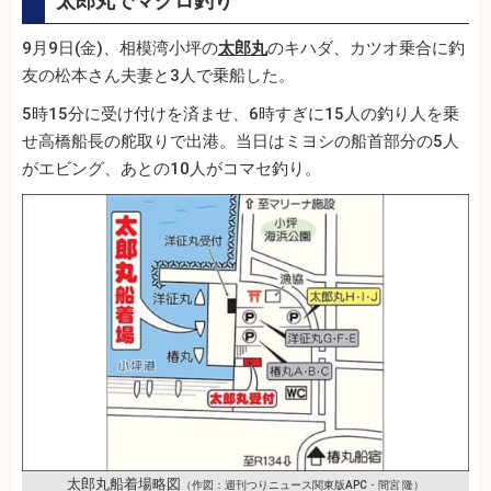
太郎丸でマグロ釣り
9月9日(金)、相模湾小坪の
太郎丸
のキハダ、カツオ乗合に釣
友の松本さん夫妻と3人で乗船した。
5時15分に受け付けを済ませ、6時すぎに15人の釣り人を乗
せ高橋船長の舵取りで出港。当日はミヨシの船首部分の5人
がエビング、あとの10人がコマセ釣り。
太郎丸船着場略図
（作図：週刊つりニュース関東版APC・間宮 隆）