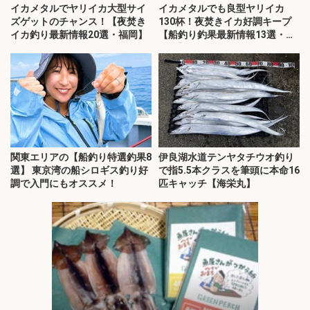
イカメタルでヤリイカ大型サイ
イカメタルでも良型ヤリイカ
ズゲットのチャンス！【夜焚き
130杯！夜焚きイカ好調キープ
イカ釣り最新情報20選・福岡】
【船釣り釣果最新情報13選・玄
界灘】
関東エリアの【船釣り特選釣果8
伊良湖水道テンヤタチウオ釣り
選】 東京湾の船シロギス釣り好
で指5.5本クラスを筆頭に本命16
調で入門にもオススメ！
匹キャッチ【海栄丸】