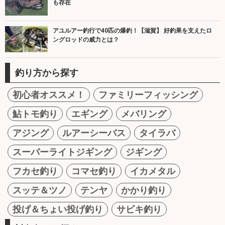
も存在
アユルアー釣行で40匹の爆釣！【滋賀】 好釣果を支えたロ
ングロッドの威力とは？
釣り方から探す
初心者オススメ！
ファミリーフィッシング
鮎トモ釣り
エギング
メバリング
アジング
ルアーシーバス
タイラバ
スーパーライトジギング
ジギング
フカセ釣り
コマセ釣り
イカメタル
スッテ＆ツノ
テンヤ
かかり釣り
投げ＆ちょい投げ釣り
サビキ釣り