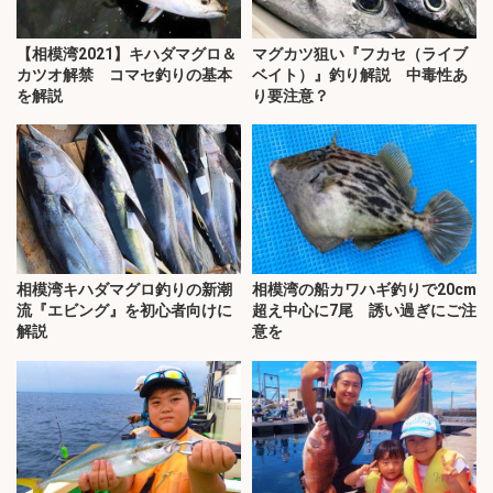
【相模湾2021】キハダマグロ＆
マグカツ狙い『フカセ（ライブ
カツオ解禁 コマセ釣りの基本
ベイト）』釣り解説 中毒性あ
を解説
り要注意？
相模湾キハダマグロ釣りの新潮
相模湾の船カワハギ釣りで20cm
流『エビング』を初心者向けに
超え中心に7尾 誘い過ぎにご注
解説
意を