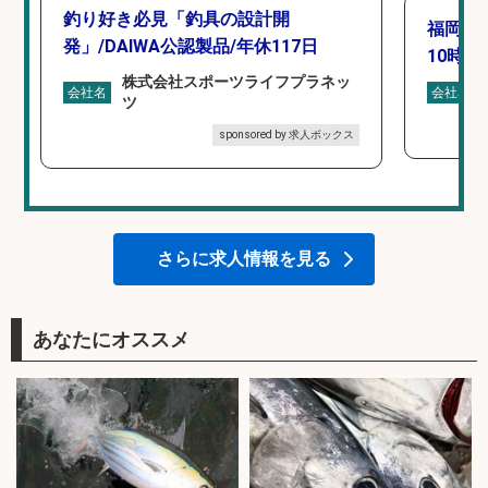
釣り好き必見「釣具の設計開
福岡「
発」/DAIWA公認製品/年休117日
10時間
株式会社スポーツライフプラネッ
会社名
会社名
ツ
sponsored by 求人ボックス
さらに求人情報を見る
あなたにオススメ