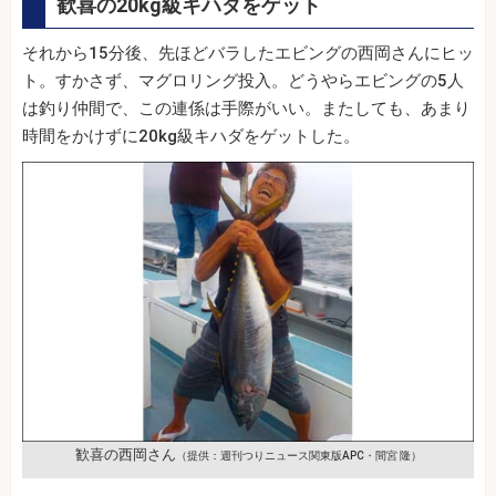
歓喜の20kg級キハダをゲット
それから15分後、先ほどバラしたエビングの西岡さんにヒッ
ト。すかさず、マグロリング投入。どうやらエビングの5人
は釣り仲間で、この連係は手際がいい。またしても、あまり
時間をかけずに20kg級キハダをゲットした。
歓喜の西岡さん
（提供：週刊つりニュース関東版APC・間宮 隆）