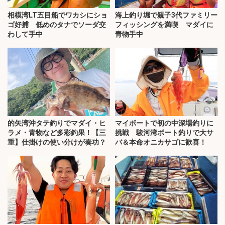
相模湾LT五目船でワカシにショ
海上釣り堀で親子3代ファミリー
ゴ好捕 低めのタナでソーダ交
フィッシングを満喫 マダイに
わして手中
青物手中
的矢湾沖タテ釣りでマダイ・ヒ
マイボートで初の中深場釣りに
ラメ・青物など多彩釣果！【三
挑戦 駿河湾ボート釣りで大サ
重】仕掛けの使い分けが奏功？
バ＆本命オニカサゴに歓喜！