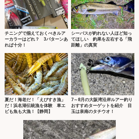
チニングで揃えておくべきルア
シーバスが釣れない人ほど知っ
ーカラーはどれ？ 3パターンあ
てほしい 釣果を左右する「飛
れば十分！
距離」の真実
夏だ！海老だ！「えびすき漁」
7～8月の大阪湾沿岸ルアー釣り
だ！浜名湖伝統漁を体験 車エ
おすすめターゲットを紹介 目
ビも魚も大漁！【静岡】
玉は泉南のタチウオ！