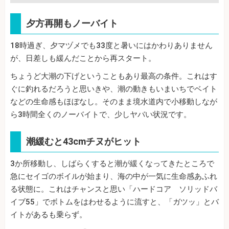
夕方再開もノーバイト
18時過ぎ、夕マヅメでも33度と暑いにはかわりありません
が、日差しも緩んだことから再スタート。
ちょうど大潮の下げということもあり最高の条件。これはす
ぐに釣れるだろうと思いきや、潮の動きもいまいちでベイト
などの生命感もほぼなし。そのまま境水道内で小移動しなが
ら3時間全くのノーバイトで、少しヤバい状況です。
潮緩むと43cmチヌがヒット
3か所移動し、しばらくすると潮が緩くなってきたところで
急にセイゴのボイルが始まり、海の中が一気に生命感あふれ
る状態に。これはチャンスと思い「ハードコア ソリッドバ
イブ55」でボトムをはわせるように流すと、「ガツッ」とバ
イトがあるも乗らず。