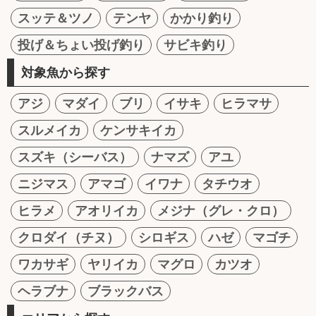
スッテ＆ツノ
テンヤ
かかり釣り
投げ＆ちょい投げ釣り
サビキ釣り
対象魚から探す
アジ
マダイ
ブリ
イサキ
ヒラマサ
スルメイカ
ケンサキイカ
スズキ（シーバス）
ナマズ
アユ
ニジマス
アマゴ
イワナ
タチウオ
ヒラメ
アオリイカ
メジナ（グレ・クロ）
クロダイ（チヌ）
シロギス
ハゼ
マゴチ
ワカサギ
ヤリイカ
マグロ
カツオ
ヘラブナ
ブラックバス