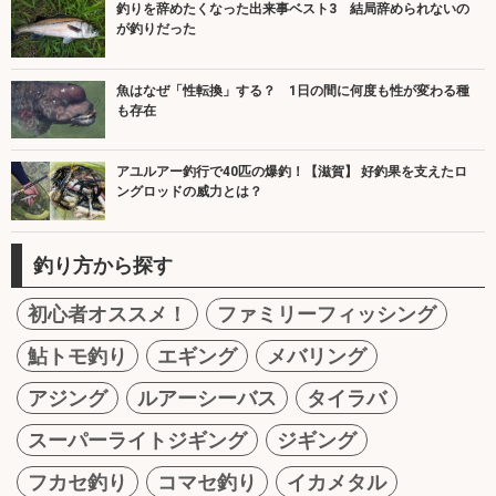
釣りを辞めたくなった出来事ベスト3 結局辞められないの
が釣りだった
魚はなぜ「性転換」する？ 1日の間に何度も性が変わる種
も存在
アユルアー釣行で40匹の爆釣！【滋賀】 好釣果を支えたロ
ングロッドの威力とは？
釣り方から探す
初心者オススメ！
ファミリーフィッシング
鮎トモ釣り
エギング
メバリング
アジング
ルアーシーバス
タイラバ
スーパーライトジギング
ジギング
フカセ釣り
コマセ釣り
イカメタル