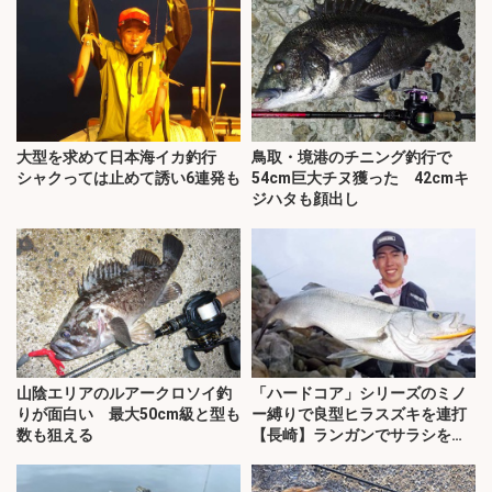
大型を求めて日本海イカ釣行
鳥取・境港のチニング釣行で
シャクっては止めて誘い6連発も
54cm巨大チヌ獲った 42cmキ
ジハタも顔出し
山陰エリアのルアークロソイ釣
「ハードコア」シリーズのミノ
りが面白い 最大50cm級と型も
ー縛りで良型ヒラスズキを連打
数も狙える
【長崎】ランガンでサラシを攻
略！