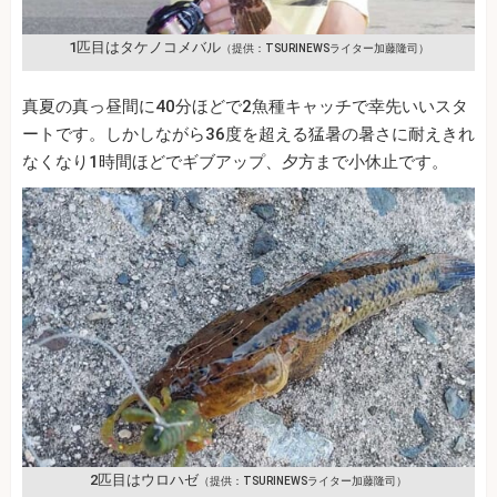
1匹目はタケノコメバル
（提供：TSURINEWSライター加藤隆司）
真夏の真っ昼間に40分ほどで2魚種キャッチで幸先いいスタ
ートです。しかしながら36度を超える猛暑の暑さに耐えきれ
なくなり1時間ほどでギブアップ、夕方まで小休止です。
2匹目はウロハゼ
（提供：TSURINEWSライター加藤隆司）