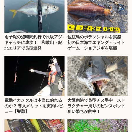
雨予報の短時間釣行で尺級アジ
佐渡島のポテンシャルを実感
キャッチに成功！ 和歌山・紀
初の日本海でエギング・ライト
北エリアで良型連発
ゲーム・ショアジギを堪能
電動イカメタルは本当に釣れる
大阪南港で良型チヌ手中 スト
のか？ 導入メリットを実釣レビ
ラクチャー周りのピンスポット
ュー【響灘】
狙い撃ちが的中！