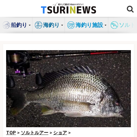
コ
ン
テ
船釣り
海釣り
海釣り施設
ソルト
ン
ツ
へ
ス
キ
ッ
プ
TOP
>
ソルトルアー
>
ショア
>