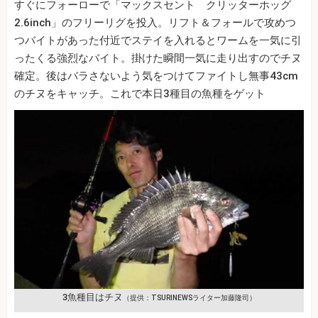
すぐにフォーローで「マックスセント クリッターホッグ
2.6inch」のフリーリグを投入。リフト＆フォールで攻めつ
つバイトがあった付近でステイを入れるとワームを一気に引
ったくる強烈なバイト。掛けた瞬間一気に走り出すのでチヌ
確定。後はバラさないよう気をつけてファイトし無事43cm
のチヌをキャッチ。これで本日3種目の魚種をゲット
3魚種目はチヌ
（提供：TSURINEWSライター加藤隆司）