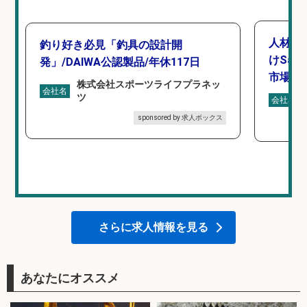
人材紹
釣り好き必見「釣具の設計開
けSa
発」/DAIWA公認製品/年休117日
市場上
株式会社スポーツライフプラネッ
会社名
ツ
会社名
sponsored by 求人ボックス
さらに求人情報を見る
あなたにオススメ