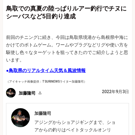
鳥取での真夏の陸っぱりルアー釣行でチヌに
シーバスなど5目釣り達成
前回のチニングに続き、今回は鳥取県境港から島根県中海に
かけてのボトムゲーム。ワームやプラグなどリグや使い方を
駆使し色々なターゲットを狙ってきたのでご紹介しようと思
います。
●
鳥取県のリアルタイム天気＆風波情報
（アイキャッチ画像提供：TSURINEWSライター加藤隆司）
2022年9月3日
加藤隆司
加藤隆司
アジングからショアジギングまで、ショ
アからの釣りはベイトタックルオンリ