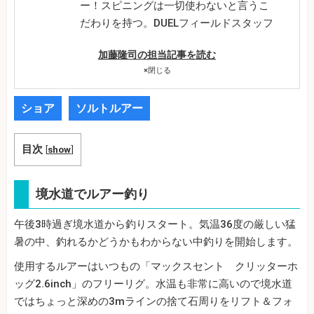
ー！スピニングは一切使わないと言うこ
だわりを持つ。DUELフィールドスタッフ
加藤隆司の担当記事を読む
×
閉じる
ショア
ソルトルアー
目次
[
show
]
境水道でルアー釣り
午後3時過ぎ境水道から釣りスタート。気温36度の厳しい猛
暑の中、釣れるかどうかもわからない中釣りを開始します。
使用するルアーはいつもの「マックスセント クリッターホ
ッグ2.6inch」のフリーリグ。水温も非常に高いので境水道
ではちょっと深めの3mラインの捨て石周りをリフト＆フォ