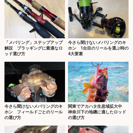
「メバリング」ステップアップ
今さら聞けないメバリングのキ
解説 プラッギングに最適なロ
ホン 1台目のリールを選ぶ時の
ッド選び方
4大要素
今さら聞けないメバリングのキ
関東でアカハタ生息域拡大中
ホン フィールドごとのリール
神奈川下の地磯に適したロッド
の選び方
の選び方