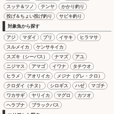
スッテ＆ツノ
テンヤ
かかり釣り
投げ＆ちょい投げ釣り
サビキ釣り
対象魚から探す
アジ
マダイ
ブリ
イサキ
ヒラマサ
スルメイカ
ケンサキイカ
スズキ（シーバス）
ナマズ
アユ
ニジマス
アマゴ
イワナ
タチウオ
ヒラメ
アオリイカ
メジナ（グレ・クロ）
クロダイ（チヌ）
シロギス
ハゼ
マゴチ
ワカサギ
ヤリイカ
マグロ
カツオ
ヘラブナ
ブラックバス