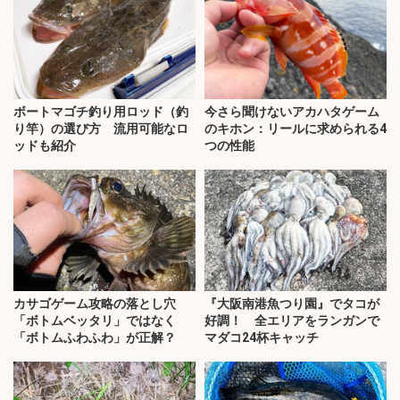
ボートマゴチ釣り用ロッド（釣
今さら聞けないアカハタゲーム
り竿）の選び方 流用可能なロ
のキホン：リールに求められる4
ッドも紹介
つの性能
カサゴゲーム攻略の落とし穴
『大阪南港魚つり園』でタコが
「ボトムベッタリ」ではなく
好調！ 全エリアをランガンで
「ボトムふわふわ」が正解？
マダコ24杯キャッチ