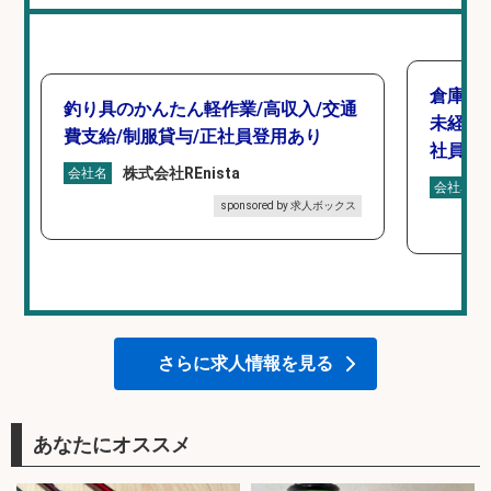
倉庫で
釣り具のかんたん軽作業/高収入/交通
未経験
費支給/制服貸与/正社員登用あり
社員登
株式会社REnista
会社名
会社名
sponsored by 求人ボックス
さらに求人情報を見る
あなたにオススメ