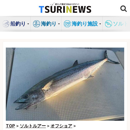
コ
ン
テ
船釣り
海釣り
海釣り施設
ソルト
ン
ツ
へ
ス
キ
ッ
プ
TOP
>
ソルトルアー
>
オフショア
>