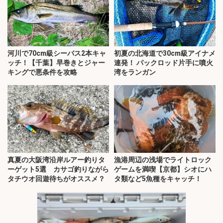
河川で70cm級シーバス2本キャ
初夏の北海道で30cm級アイナメ
ッチ！【千葉】早巻きとジャー
連発！ パックロッド片手に噴火
キングで悪条件を攻略
湾をランガン
真夏の大阪湾沿岸ルアー釣りタ
漁港周辺の浅場でライトロック
ーゲット5選 カサゴ釣りながら
ゲームを満喫【京都】シオにハ
タチウオ回遊待ちがオススメ？
タ類など5魚種をキャッチ！