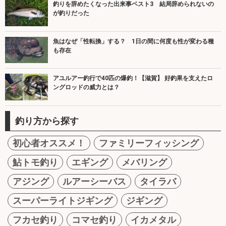
釣りを辞めたくなった出来事ベスト3 結局辞められないの
が釣りだった
魚はなぜ「性転換」する？ 1日の間に何度も性が変わる種
も存在
アユルアー釣行で40匹の爆釣！【滋賀】 好釣果を支えたロ
ングロッドの威力とは？
釣り方から探す
初心者オススメ！
ファミリーフィッシング
鮎トモ釣り
エギング
メバリング
アジング
ルアーシーバス
タイラバ
スーパーライトジギング
ジギング
フカセ釣り
コマセ釣り
イカメタル