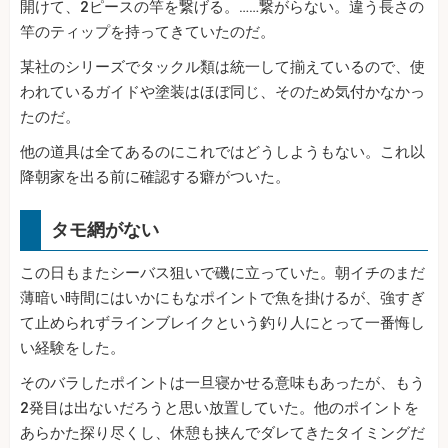
開けて、2ピースの竿を繋げる。……繋がらない。違う長さの
竿のティップを持ってきていたのだ。
某社のシリーズでタックル類は統一して揃えているので、使
われているガイドや塗装はほぼ同じ、そのため気付かなかっ
たのだ。
他の道具は全てあるのにこれではどうしようもない。これ以
降朝家を出る前に確認する癖がついた。
タモ網がない
この日もまたシーバス狙いで磯に立っていた。朝イチのまだ
薄暗い時間にはいかにもなポイントで魚を掛けるが、強すぎ
て止められずラインブレイクという釣り人にとって一番悔し
い経験をした。
そのバラしたポイントは一旦寝かせる意味もあったが、もう
2発目は出ないだろうと思い放置していた。他のポイントを
あらかた探り尽くし、休憩も挟んでダレてきたタイミングだ