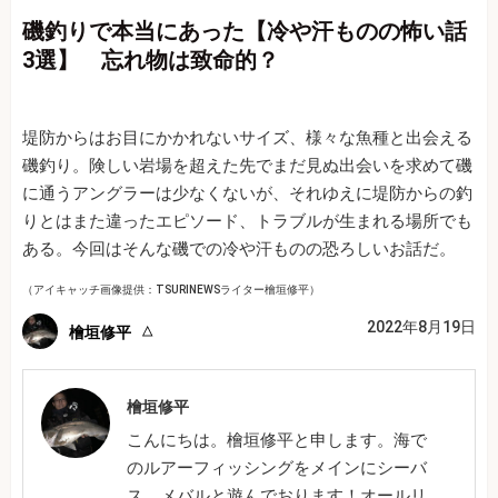
磯釣りで本当にあった【冷や汗ものの怖い話
3選】 忘れ物は致命的？
堤防からはお目にかかれないサイズ、様々な魚種と出会える
磯釣り。険しい岩場を超えた先でまだ見ぬ出会いを求めて磯
に通うアングラーは少なくないが、それゆえに堤防からの釣
りとはまた違ったエピソード、トラブルが生まれる場所でも
ある。今回はそんな磯での冷や汗ものの恐ろしいお話だ。
（アイキャッチ画像提供：TSURINEWSライター檜垣修平）
2022年8月19日
檜垣修平
檜垣修平
こんにちは。檜垣修平と申します。海で
のルアーフィッシングをメインにシーバ
ス、メバルと遊んでおります！オールリ