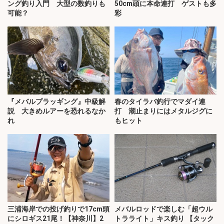
ング釣り入門 大型の数釣りも
50cm頭に本命連打 ゲストも多
可能？
彩
『メバルプラッギング』中級解
春のタイラバ釣行でマダイ連
説 大きめルアーを恐れるなか
打 潮止まりにはメタルジグに
れ
もヒット
三浦海岸での投げ釣りで17cm頭
メバルロッドで楽しむ「超ウル
にシロギス21尾！【神奈川】2
トラライト」キス釣り 【タック