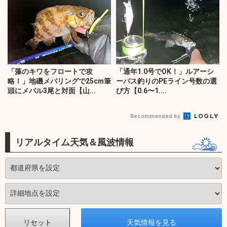
「藻のキワをフロートで攻
「通年1.0号でOK！」ルアーシ
略！」地磯メバリングで25cm筆
ーバス釣りのPEライン号数の選
頭にメバル3尾と対面【山...
び方【0.6〜1....
Recommended by
リアルタイム天気＆風波情報