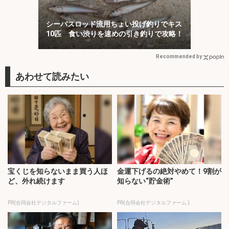
シーバスロッド流用ちょい投げ釣りでキス
10匹 食い渋りを速めの引き釣りで攻略！
Recommended by
宝くじを知らないまま買う人ほ
金運下げるの絶対やめて！9割が
ど、外れ続けます
知らない“貯金術”
PR(合同会社デジタルファーム)
PR(合同会社デジタルファーム )