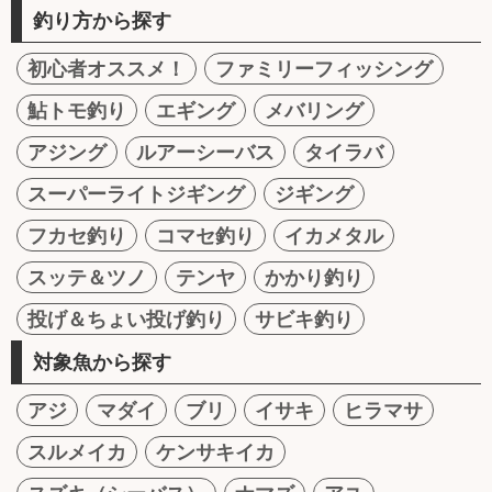
釣り方から探す
初心者オススメ！
ファミリーフィッシング
鮎トモ釣り
エギング
メバリング
アジング
ルアーシーバス
タイラバ
スーパーライトジギング
ジギング
フカセ釣り
コマセ釣り
イカメタル
スッテ＆ツノ
テンヤ
かかり釣り
投げ＆ちょい投げ釣り
サビキ釣り
対象魚から探す
アジ
マダイ
ブリ
イサキ
ヒラマサ
スルメイカ
ケンサキイカ