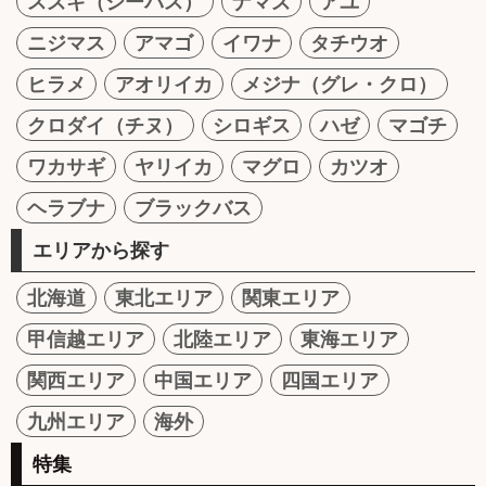
スズキ（シーバス）
ナマズ
アユ
ニジマス
アマゴ
イワナ
タチウオ
ヒラメ
アオリイカ
メジナ（グレ・クロ）
クロダイ（チヌ）
シロギス
ハゼ
マゴチ
ワカサギ
ヤリイカ
マグロ
カツオ
ヘラブナ
ブラックバス
エリアから探す
北海道
東北エリア
関東エリア
甲信越エリア
北陸エリア
東海エリア
関西エリア
中国エリア
四国エリア
九州エリア
海外
特集