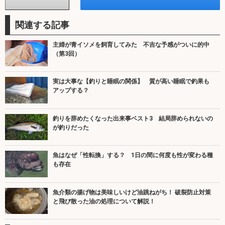
関連する記事
主婦が青イソメを飼育してみた 不吉な予感がついに的中
（第3回）
実は大事な【釣りと睡眠の関係】 質が高い睡眠で釣果も
アップする？
釣りを辞めたくなった出来事ベスト3 結局辞められないの
が釣りだった
魚はなぜ「性転換」する？ 1日の間に何度も性が変わる種
も存在
魚介類の揚げ物は美味しいけど油跳ねがち！ 破裂防止対策
と飛び散った油の処理について解説！