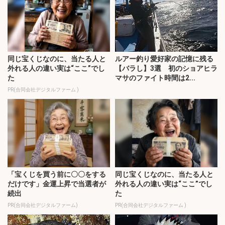
同じ宝くじなのに、当たる人と
ルアー釣り愛好家の記憶に残る
外れる人の違い実は“ここ”でし
【バラし】3選 初のショアヒラ
た
マサのファイト時間は2...
PR(合同会社デジタルファーム )
「宝くじを買う前に〇〇をする
同じ宝くじなのに、当たる人と
だけです」金運上昇で当選者が
外れる人の違い実は“ここ”でし
続出
た
PR(合同会社デジタルファーム)
PR(合同会社デジタルファーム )