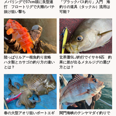
メバリングで37cm頭に良型連
「ブラックバス釣り」入門 海
打 フロートリグで大潮のバチ
釣りの道具（タックル）流用は
抜け狙い撃ち
可能？
陸っぱりルアー根魚釣り攻略
玄界灘SLJ釣行でイサキ6匹 釣
ハタ類とカサゴの釣り方の違い
果に差が出るメタルジグの選び
とは？
方とは？
春の大型アオリ狙いボートエギ
関門海峡のテンヤマダイ釣りで