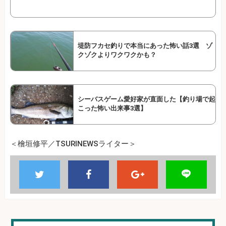
堤防フカセ釣りで本当にあった怖い話3選 ゾ
クゾクよりワクワクかも？
シーバスゲーム愛好家が直面した【釣り場で起
こった怖い出来事3選】
＜檜垣修平／TSURINEWSライター＞