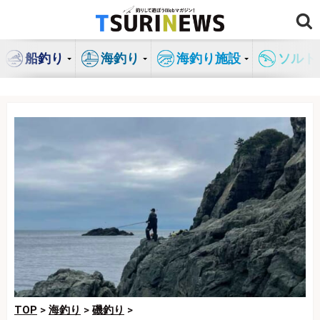
コ
ン
テ
船釣り
海釣り
海釣り施設
ソルト
ン
ツ
へ
ス
キ
ッ
プ
TOP
>
海釣り
>
磯釣り
>