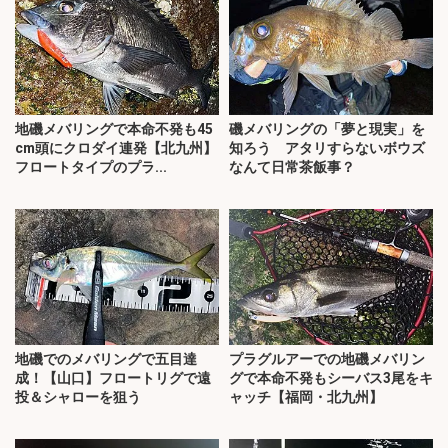
地磯メバリングで本命不発も45
磯メバリングの「夢と現実」を
cm頭にクロダイ連発【北九州】
知ろう アタリすらないボウズ
フロートタイプのプラ...
なんて日常茶飯事？
地磯でのメバリングで五目達
プラグルアーでの地磯メバリン
成！【山口】フロートリグで遠
グで本命不発もシーバス3尾をキ
投＆シャローを狙う
ャッチ【福岡・北九州】