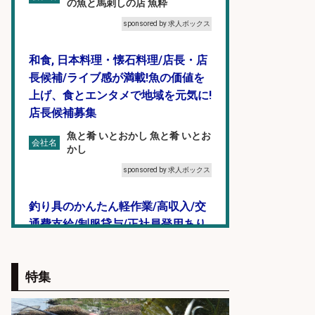
の魚と馬刺しの店 魚粋
sponsored by 求人ボックス
和食, 日本料理・懐石料理/店長・店
長候補/ライブ感が満載!魚の価値を
上げ、食とエンタメで地域を元気に!
店長候補募集
魚と肴 いとおかし 魚と肴 いとお
会社名
かし
sponsored by 求人ボックス
釣り具のかんたん軽作業/高収入/交
通費支給/制服貸与/正社員登用あり
株式会社REnista
会社名
sponsored by 求人ボックス
特集
精肉・青果・鮮魚販売/「志布志