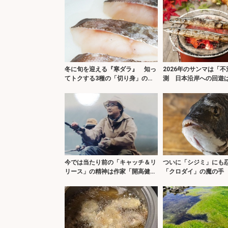
冬に旬を迎える『寒ダラ』 知っ
2026年のサンマは「
てトクする3種の「切り身」の使
測 日本沿岸への回遊
い分け方
4割程度か
今では当たり前の「キャッチ＆リ
ついに「シジミ」にも
リース」の精神は作家「開高健」
「クロダイ」の魔の手
が日本に持ち込んだ
所で漁獲量が半減