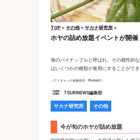
TOP
>
その他
>
サカナ研究所
>
ホヤの詰め放題イベントが開催
海のパイナップルと呼ばれ、その個性的な
はいくつかの種類が食用にすることができ
（アイキャッチ画像提供：PhotoAC）
TSURINEWS編集部
サカナ研究所
その他
今が旬のホヤが詰め放題