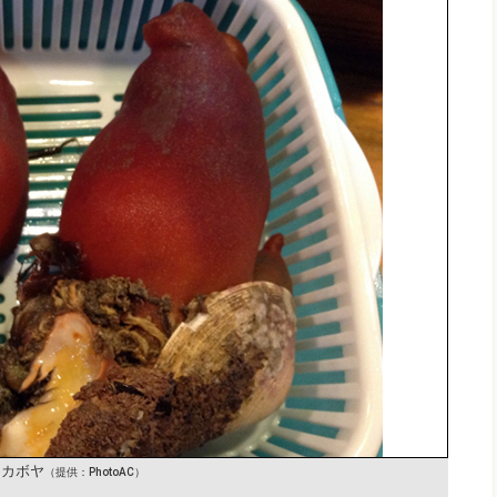
アカボヤ
（提供：PhotoAC）