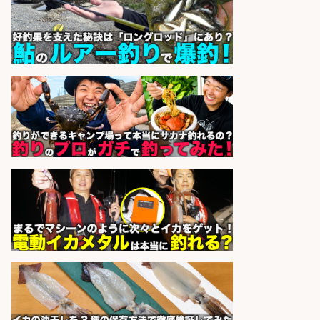
市」「時給1,150円〜」志布志市周
辺でお魚のカットや商品の陳列スタ
ッフ/未経験歓迎×残業少なめ×車通
勤OK/鹿児島県/志布志市
株式会社ホットスタッフ鹿児島
会社名
sponsored by 求人ボックス
営業事務/「大津市」釣り具メーカ
ーの物流事務・営業アシスタント/
小野駅から徒歩6分/「時給1,300
円」/大型連休あり×残業なし×土日
祝休み/滋賀県
株式会社ホットスタッフ滋賀
会社名
sponsored by 求人ボックス
日払いOKで即日収入/ライン作業員/
「堺市堺区」 未経験歓迎/入社祝金