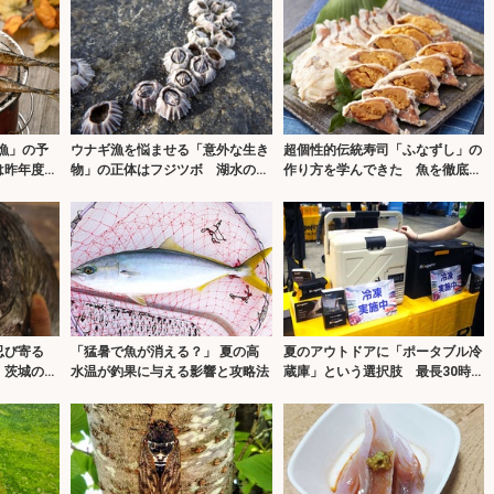
不漁」の予
ウナギ漁を悩ませる「意外な生き
超個性的伝統寿司「ふなずし」の
は昨年度の
物」の正体はフジツボ 湖水の塩
作り方を学んできた 魚を徹底的
分濃度上昇が原因か
に磨くところからスタート
忍び寄る
「猛暑で魚が消える？」 夏の高
夏のアウトドアに「ポータブル冷
 茨城の名
水温が釣果に与える影響と攻略法
蔵庫」という選択肢 最長30時間
の稼働が可能！