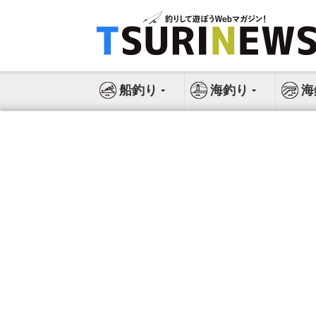
コ
ン
テ
ン
ツ
船釣り
海釣り
海
へ
ス
キ
ッ
プ