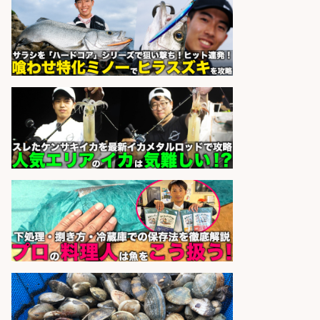
フ/未経験歓迎/交通費支給/制服貸
与/正社員登用あり
株式会社REnista
会社名
sponsored by 求人ボックス
精肉・青果・鮮魚販売/「志布志
市」「時給1,150円〜」志布志市内
でお魚のカットや商品の陳列スタッ
フ/車通勤OK×時間選べる×未経験歓
迎/鹿児島県/志布志市
株式会社ホットスタッフ鹿児島
会社名
sponsored by 求人ボックス
さらに求人情報を見る