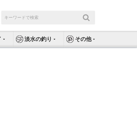
検
検
索:
索
イ
淡水の釣り
その他