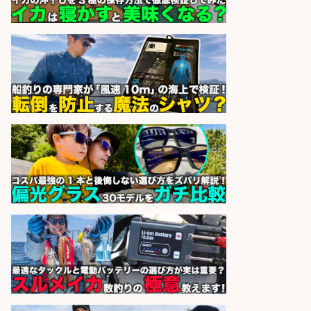
10万円/堺市堺区の工場で自転車部
品や釣り具の組立/日払いOK&土日
祝休みで年間休日126日
パーソルファクトリーパートナ
会社名
ーズ株式会社
sponsored by 求人ボックス
日払いOKで即日収入/製造スタッフ/
「堺市堺区」 土日祝休みで年間休日
126日&入社祝金10万円/堺市堺区の
工場で自転車部品や釣り具の組立/
日払いOK・未経験歓迎/大阪府
パーソルファクトリーパートナ
会社名
ーズ株式会社
sponsored by 求人ボックス
倉庫での釣り用品の軽作業スタッ