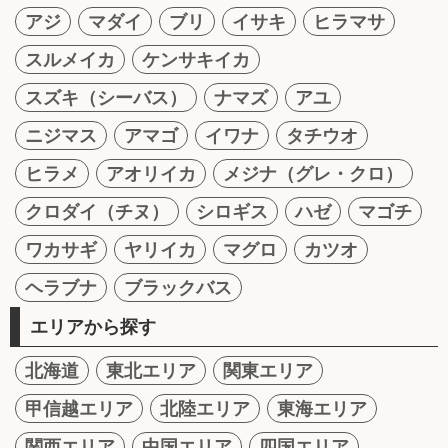
アジ
マダイ
ブリ
イサキ
ヒラマサ
スルメイカ
ケンサキイカ
スズキ（シーバス）
ナマズ
アユ
ニジマス
アマゴ
イワナ
タチウオ
ヒラメ
アオリイカ
メジナ（グレ・クロ）
クロダイ（チヌ）
シロギス
ハゼ
マゴチ
ワカサギ
ヤリイカ
マグロ
カツオ
ヘラブナ
ブラックバス
エリアから探す
北海道
東北エリア
関東エリア
甲信越エリア
北陸エリア
東海エリア
関西エリア
中国エリア
四国エリア