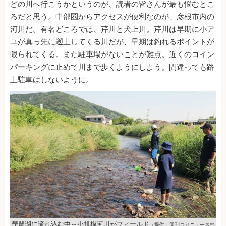
どの川へ行こうかというのが、読者の皆さんが最も悩むとこ
ろだと思う。中部圏からアクセスが便利なのが、彦根市内の
河川だ。有名どころでは、芹川と犬上川。芹川は早期に小ア
ユが真っ先に遡上してくる川だが、早期は釣れるポイントが
限られてくる。また駐車場がないことが難点。近くのコイン
パーキングに止めて川まで歩くようにしよう。間違っても路
上駐車はしないように。
琵琶湖に流れ込む中～小規模河川がフィールド
（提供：週刊つりニュース中