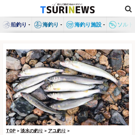
コ
ン
テ
船釣り
海釣り
海釣り施設
ソルト
ン
ツ
へ
ス
キ
ッ
プ
TOP
>
淡水の釣り
>
アユ釣り
>