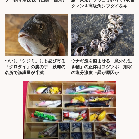
プ」釣り場2026【山梨・西湖】
島・東京】ブッコミ釣りで74cm
タマン＆高級魚シブダイをキャ
ッチ！
ついに「シジミ」にも忍び寄る
ウナギ漁を悩ませる「意外な生
「クロダイ」の魔の手 茨城の
き物」の正体はフジツボ 湖水
名所で漁獲量が半減
の塩分濃度上昇が原因か