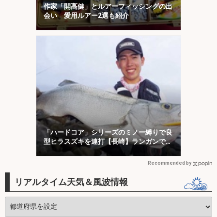
作家「開高健」とルアーフィッシングの出
会い 愛用ルアー2選も紹介
「ハードコア」シリーズのミノー縛りで良
型ヒラスズキを連打【長崎】ランガンでサ
ラシを攻略！
Recommended by
リアルタイム天気＆風波情報