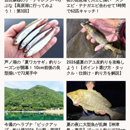
ぶな【高原湖に行ってみよ
エビ・テナガエビ合わせて1時間
う！：第3回】
で62匹キャッチ！
芦ノ湖の「夏ワカサギ」釣りシ
2026盛夏のアユ友釣りを攻略し
ーズンが開幕！ 10cm前後の良
よう！【ポイント選び方・タッ
型揃いで72尾手中
クル・仕掛け・釣り方を解説】
今週のヘラブナ「ピックアッ
夏の夜に大型魚が乱舞【神津