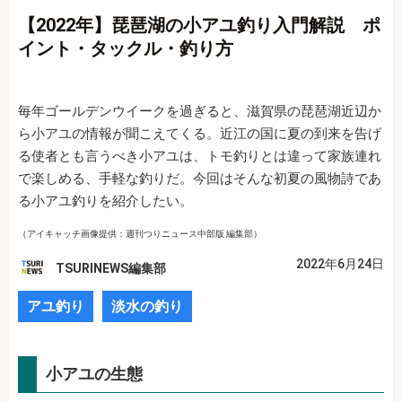
【2022年】琵琶湖の小アユ釣り入門解説 ポ
イント・タックル・釣り方
毎年ゴールデンウイークを過ぎると、滋賀県の琵琶湖近辺か
ら小アユの情報が聞こえてくる。近江の国に夏の到来を告げ
る使者とも言うべき小アユは、トモ釣りとは違って家族連れ
で楽しめる、手軽な釣りだ。今回はそんな初夏の風物詩であ
る小アユ釣りを紹介したい。
（アイキャッチ画像提供：週刊つりニュース中部版 編集部）
2022年6月24日
TSURINEWS編集部
アユ釣り
淡水の釣り
小アユの生態