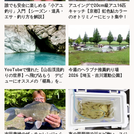
誰でも安全に楽しめる「小アユ
アユイングで20cm級アユ16匹
釣り」入門 【シーズン・道具・
キャッチ【京都】虹色鮎カラー
エサ・釣り方を解説】
のオトリミノーにヒット集中！
YouTubeで憧れた【山岳渓流釣
今週のヘラブナ推薦釣り場
りの世界】へ飛び込もう デビ
2026【埼玉・吉川運動公園】
ューにオススメの「椹島」を紹
介！
吉田康雄のザ・チャレンジへら
夜の琵琶湖で川エビ掬い スジ