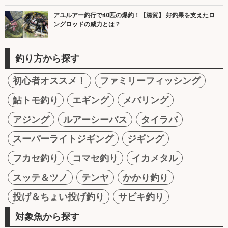
アユルアー釣行で40匹の爆釣！【滋賀】 好釣果を支えたロ
ングロッドの威力とは？
釣り方から探す
初心者オススメ！
ファミリーフィッシング
鮎トモ釣り
エギング
メバリング
アジング
ルアーシーバス
タイラバ
スーパーライトジギング
ジギング
フカセ釣り
コマセ釣り
イカメタル
スッテ＆ツノ
テンヤ
かかり釣り
投げ＆ちょい投げ釣り
サビキ釣り
対象魚から探す