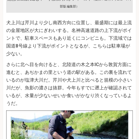
部版 編集部）
犬上川は芹川より少し南西方向に位置し、最盛期には最上流
の金屋地区が大にぎわいする。名神高速道路の上下流がポイ
ントで、駐車スペースもあり近くにコンビニも。下流域では
国道8号線より下流がポイントとなるが、こちらは駐車場が
少ない。
さらに北へ目を向けると、北陸道の木之本ICから敦賀方面に
進むと、あぢかまの里という道の駅がある。この裏を流れて
いるのが塩津大川だ。芹川や犬上川と比べると規模の小さい
川だが、魚影の濃さは抜群。今年もすでに遡上が確認されて
いるが、水量が少ないせいか食いがかなり渋くなっているよ
うだ。