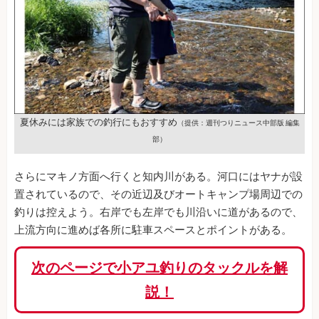
夏休みには家族での釣行にもおすすめ
（提供：週刊つりニュース中部版 編集
部）
さらにマキノ方面へ行くと知内川がある。河口にはヤナが設
置されているので、その近辺及びオートキャンプ場周辺での
釣りは控えよう。右岸でも左岸でも川沿いに道があるので、
上流方向に進めば各所に駐車スペースとポイントがある。
次のページで小アユ釣りのタックルを解
説！