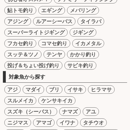
鮎トモ釣り
エギング
メバリング
アジング
ルアーシーバス
タイラバ
スーパーライトジギング
ジギング
フカセ釣り
コマセ釣り
イカメタル
スッテ＆ツノ
テンヤ
かかり釣り
投げ＆ちょい投げ釣り
サビキ釣り
対象魚から探す
アジ
マダイ
ブリ
イサキ
ヒラマサ
スルメイカ
ケンサキイカ
スズキ（シーバス）
ナマズ
アユ
ニジマス
アマゴ
イワナ
タチウオ