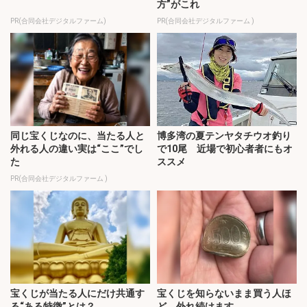
方”がこれ
PR(合同会社デジタルファーム)
PR(合同会社デジタルファーム )
同じ宝くじなのに、当たる人と
博多湾の夏テンヤタチウオ釣り
外れる人の違い実は“ここ”でし
で10尾 近場で初心者者にもオ
た
ススメ
PR(合同会社デジタルファーム )
宝くじが当たる人にだけ共通す
宝くじを知らないまま買う人ほ
る“ある特徴”とは？
ど、外れ続けます