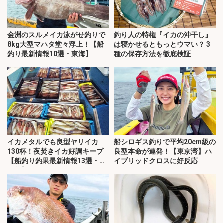
金洲のスルメイカ泳がせ釣りで
釣り人の特権『イカの沖干し』
8kg大型マハタ堂々浮上！【船
は寝かせるともっとウマい？ 3
釣り最新情報10選・東海】
種の保存方法を徹底検証
イカメタルでも良型ヤリイカ
船シロギス釣りで平均20cm級の
130杯！夜焚きイカ好調キープ
良型本命が連発！【東京湾】ハ
【船釣り釣果最新情報13選・玄
イブリッドクロスに好反応
界灘】