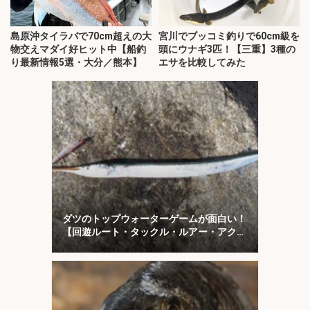
島原沖タイラバで70cm超えの大
宮川でブッコミ釣りで60cm級を
物交えマダイ好ヒット中【船釣
頭にウナギ3匹！【三重】3種の
り最新情報5選・大分／熊本】
エサを比較してみた
ダツのトップウォーターゲームが面白い！
【回遊ルート・タックル・ルアー・アクシ
ョンを解説】