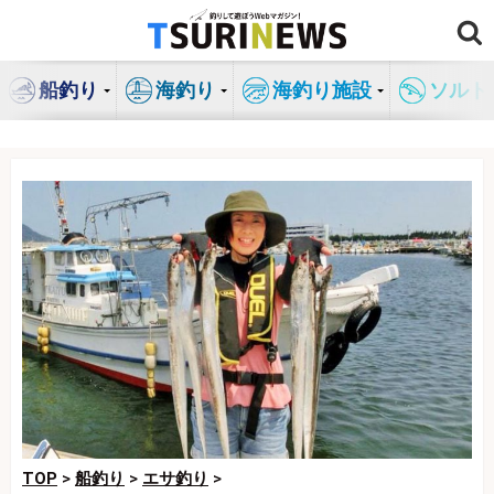
コ
ン
テ
船釣り
海釣り
海釣り施設
ソルト
ン
ツ
へ
ス
キ
ッ
プ
TOP
>
船釣り
>
エサ釣り
>