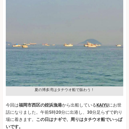
夏の博多湾はタチウオ船で賑わう！
今回は
福岡市西区の姪浜漁港
から出船している
KAIYU
にお世
話になりました。午前5時20分に出港し、30分足らずで釣り
場に着きます。
この日はナギで、周りはタチウオ船でいっぱ
いです。