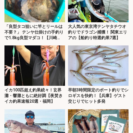
「良型タコ狙いに竿とリールは
大人気の東京湾テンヤタチウオ
不要？」 テンヤ仕掛けの手釣り
釣りでドラゴン捕獲！ 関東エリ
で1.8kg良型マダコ！【川崎
アの【船釣り特選釣果7選】
丸・東京湾】
イカ100匹超え釣果続々！玄界
早朝3時間限定のボート釣りでシ
灘・響灘ともに絶好調【夜焚き
ロギスを快釣！【兵庫】ゲスト
イカ釣果速報20選・福岡】
交じりでヒット多発