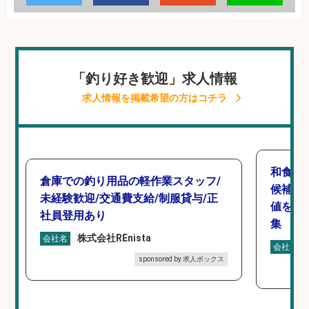
「釣り好き歓迎」求人情報
求人情報を掲載希望の方はコチラ
和食,
倉庫での釣り用品の軽作業スタッフ/
候補/
未経験歓迎/交通費支給/制服貸与/正
値を上
社員登用あり
集
株式会社REnista
会社名
会社名
sponsored by 求人ボックス