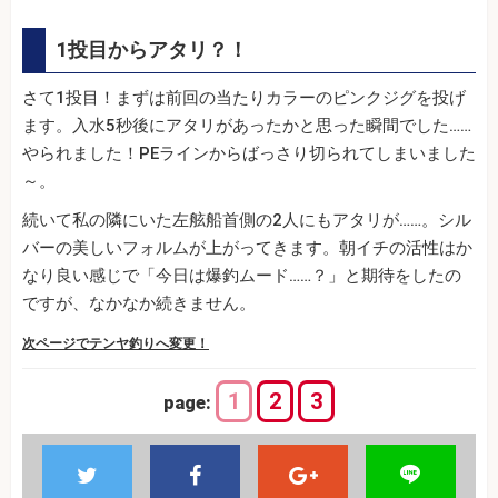
1投目からアタリ？！
さて1投目！まずは前回の当たりカラーのピンクジグを投げ
ます。入水5秒後にアタリがあったかと思った瞬間でした……
やられました！PEラインからばっさり切られてしまいました
～。
続いて私の隣にいた左舷船首側の2人にもアタリが……。シル
バーの美しいフォルムが上がってきます。朝イチの活性はか
なり良い感じで「今日は爆釣ムード……？」と期待をしたの
ですが、なかなか続きません。
次ページでテンヤ釣りへ変更！
1
2
3
page: