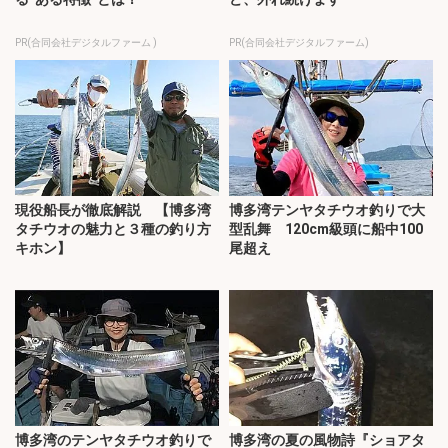
PR(合同会社デジタルファーム )
PR(合同会社デジタルファーム)
現役船長が徹底解説 【博多湾
博多湾テンヤタチウオ釣りで大
タチウオの魅力と３種の釣り方
型乱舞 120cm級頭に船中100
キホン】
尾超え
博多湾のテンヤタチウオ釣りで
博多湾の夏の風物詩『ショアタ