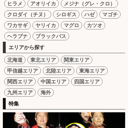
ヒラメ
アオリイカ
メジナ（グレ・クロ）
クロダイ（チヌ）
シロギス
ハゼ
マゴチ
ワカサギ
ヤリイカ
マグロ
カツオ
ヘラブナ
ブラックバス
エリアから探す
北海道
東北エリア
関東エリア
甲信越エリア
北陸エリア
東海エリア
関西エリア
中国エリア
四国エリア
九州エリア
海外
特集