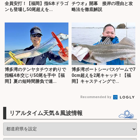
全員安打！【福岡】指6本ドラゴ
チウオ』開幕 接岸の理由と攻
ンも登場し50尾超えを...
略法を徹底解説
博多湾のテンヤタチウオ釣りで
博多湾ボートシーバスゲームで7
指幅4本交じり50尾を手中【福
0cm超えを2尾キャッチ！【福
岡】夏の短時間勝負で連...
岡】キャスティングで...
Recommended by
リアルタイム天気＆風波情報