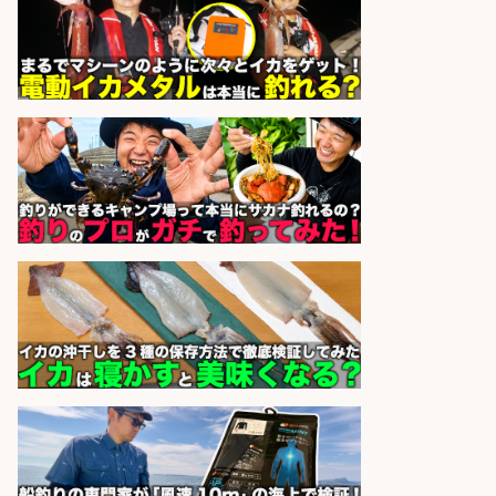
和食, 日本料理・懐石料理/店長・店
長候補/旬と手作りにこだわる!さか
なの価値を上げ、地域を元気に!店長
候補募集
博多 華吉 博多 華吉
会社名
sponsored by 求人ボックス
和食, 日本料理・懐石料理/店長・店
長候補/本物を知る大人の隠れ家!魚
の価値を上げ、地域を元気に!店長候
補募集
酒場あらかぶ 酒場あらかぶ
会社名
sponsored by 求人ボックス
神戸市北区エリア/フォークリフト/
釣り具/配送センター