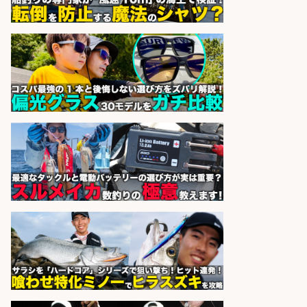
株式会社S.vision
会社名
sponsored by 求人ボックス
倉庫での釣り用品の軽作業スタッ
フ/未経験歓迎/交通費支給/制服貸
与/正社員登用あり
株式会社REnista
会社名
sponsored by 求人ボックス
釣り具メーカーでの釣り竿の販売促
進業務
株式会社天龍
会社名
sponsored by 求人ボックス
さらに求人情報を見る