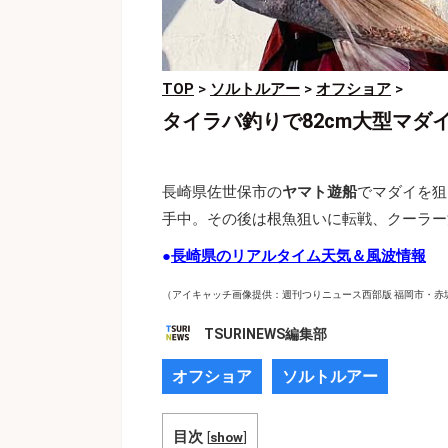
TOP
>
ソルトルアー
>
オフショア
>
タイラバ釣りで82cm大型マダ
長崎県佐世保市の
ヤマト遊船
でマダイを狙
手中。その後は根魚狙いに転戦、クーラー
●
長崎県のリアルタイム天気＆風波情報
（アイキャッチ画像提供：週刊つりニュース西部版 福岡市・赤堀
TSURINEWS編集部
オフショア
ソルトルアー
目次
[
show
]