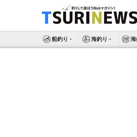
コ
ン
テ
ン
ツ
船釣り
海釣り
海
へ
ス
キ
ッ
プ