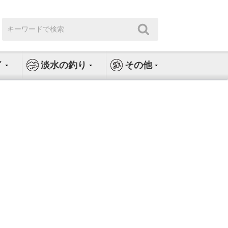
検
検
索:
索
イ
淡水の釣り
その他