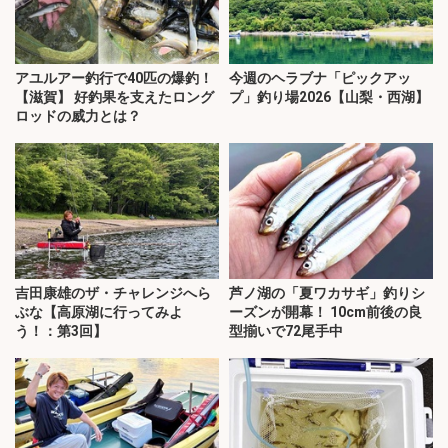
アユルアー釣行で40匹の爆釣！
今週のヘラブナ「ピックアッ
【滋賀】 好釣果を支えたロング
プ」釣り場2026【山梨・西湖】
ロッドの威力とは？
吉田康雄のザ・チャレンジへら
芦ノ湖の「夏ワカサギ」釣りシ
ぶな【高原湖に行ってみよ
ーズンが開幕！ 10cm前後の良
う！：第3回】
型揃いで72尾手中