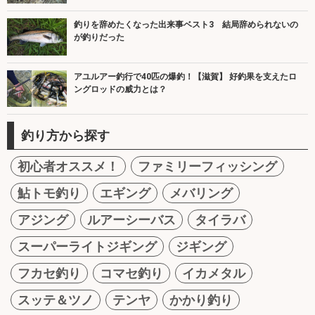
釣りを辞めたくなった出来事ベスト3 結局辞められないの
が釣りだった
アユルアー釣行で40匹の爆釣！【滋賀】 好釣果を支えたロ
ングロッドの威力とは？
釣り方から探す
初心者オススメ！
ファミリーフィッシング
鮎トモ釣り
エギング
メバリング
アジング
ルアーシーバス
タイラバ
スーパーライトジギング
ジギング
フカセ釣り
コマセ釣り
イカメタル
スッテ＆ツノ
テンヤ
かかり釣り