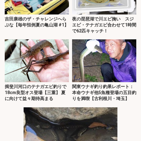
吉田康雄のザ・チャレンジへら
夜の琵琶湖で川エビ掬い スジ
ぶな【毎年恒例夏の亀山湖 #1】
エビ・テナガエビ合わせて1時間
で62匹キャッチ！
揖斐川河口のテナガエビ釣りで
関東ウナギ釣り釣果レポート：
18cm良型オス登場【三重】 夏
本命ウナギ他5魚種登場の五目釣
に向けて益々期待高まる
りを満喫【古利根川・埼玉】