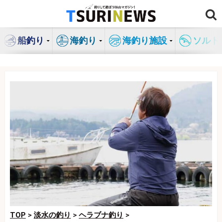
コ
ン
テ
船釣り
海釣り
海釣り施設
ソルト
ン
ツ
へ
ス
キ
ッ
プ
TOP
>
淡水の釣り
>
ヘラブナ釣り
>