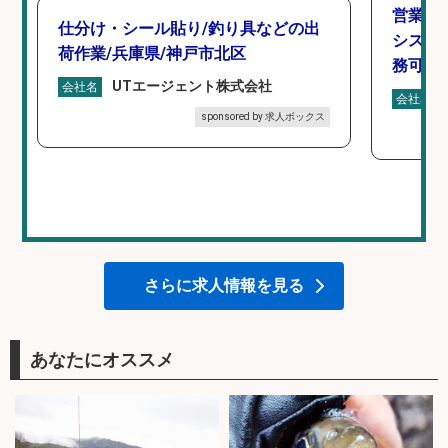
営業事
仕分け・シール貼り/釣り具などの出
シスタ
荷作業/兵庫県/神戸市北区
務可/
UTエージェント株式会社
会社名
会社名
sponsored by 求人ボックス
さらに求人情報を見る
あなたにオススメ