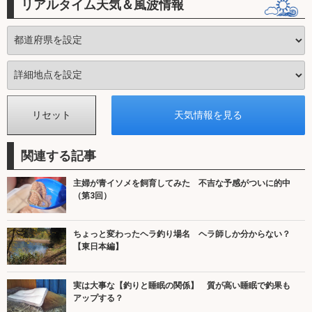
リアルタイム天気＆風波情報
関連する記事
主婦が青イソメを飼育してみた 不吉な予感がついに的中
（第3回）
ちょっと変わったヘラ釣り場名 ヘラ師しか分からない？
【東日本編】
実は大事な【釣りと睡眠の関係】 質が高い睡眠で釣果も
アップする？