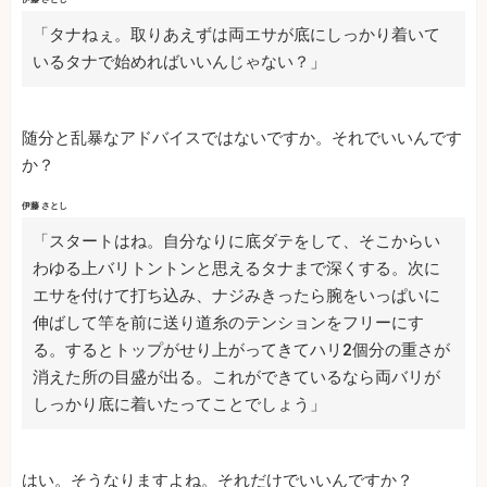
「タナねぇ。取りあえずは両エサが底にしっかり着いて
いるタナで始めればいいんじゃない？」
随分と乱暴なアドバイスではないですか。それでいいんです
か？
伊藤 さとし
「スタートはね。自分なりに底ダテをして、そこからい
わゆる上バリトントンと思えるタナまで深くする。次に
エサを付けて打ち込み、ナジみきったら腕をいっぱいに
伸ばして竿を前に送り道糸のテンションをフリーにす
る。するとトップがせり上がってきてハリ2個分の重さが
消えた所の目盛が出る。これができているなら両バリが
しっかり底に着いたってことでしょう」
はい。そうなりますよね。それだけでいいんですか？