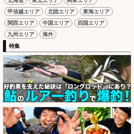
北海道
東北エリア
関東エリア
甲信越エリア
北陸エリア
東海エリア
関西エリア
中国エリア
四国エリア
九州エリア
海外
特集