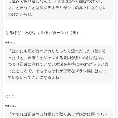
し込みで振り込むなんて、ほぼほぼ不可能なわけでし
ょ。と言うことは底ダテオモリがウキの真下にならない
わけだからね」
なるほど。私がよくやるパターンだ（笑）。
伊藤 さとし
「ほかにも底がカケアガリだったり流れだったり波があ
ったりと、正確性をジャマする要因が多いわけだよね。
つまり正確に測れていない水深を基準に何cmズラシと言
ったところで、そもそもそれが正確なズラシ幅にはなっ
ていないってことになるよね」
はい。
伊藤 さとし
「であれば正確性は無視して取りあえず絶対に両バリが