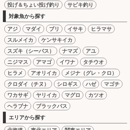
投げ＆ちょい投げ釣り
サビキ釣り
対象魚から探す
アジ
マダイ
ブリ
イサキ
ヒラマサ
スルメイカ
ケンサキイカ
スズキ（シーバス）
ナマズ
アユ
ニジマス
アマゴ
イワナ
タチウオ
ヒラメ
アオリイカ
メジナ（グレ・クロ）
クロダイ（チヌ）
シロギス
ハゼ
マゴチ
ワカサギ
ヤリイカ
マグロ
カツオ
ヘラブナ
ブラックバス
エリアから探す