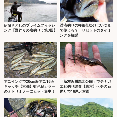
伊藤さとしのプライムフィッシ
渓流釣りの極細仕掛けはいつま
ング【野釣りの底釣り：第3回】
で使える？ リセットのタイミ
ングを解説
アユイングで20cm級アユ16匹
「新左近川親水公園」でテナガ
キャッチ【京都】虹色鮎カラー
エビ釣り調査【東京】ヘチの石
のオトリミノーにヒット集中！
周りで18尾と対面