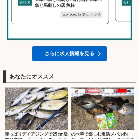
会社名
会社名
魚と馬刺しの店 魚粋
sponsored by 求人ボックス
さらに求人情報を見る
あなたにオススメ
陸っぱりデイアジングで25cm級
のべ竿で楽しむ堤防メバル釣