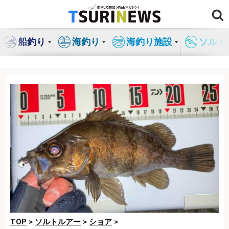
コ
ン
テ
船釣り
海釣り
海釣り施設
ソルト
ン
ツ
へ
ス
キ
ッ
プ
TOP
>
ソルトルアー
>
ショア
>