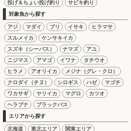
投げ＆ちょい投げ釣り
サビキ釣り
対象魚から探す
アジ
マダイ
ブリ
イサキ
ヒラマサ
スルメイカ
ケンサキイカ
スズキ（シーバス）
ナマズ
アユ
ニジマス
アマゴ
イワナ
タチウオ
ヒラメ
アオリイカ
メジナ（グレ・クロ）
クロダイ（チヌ）
シロギス
ハゼ
マゴチ
ワカサギ
ヤリイカ
マグロ
カツオ
ヘラブナ
ブラックバス
エリアから探す
北海道
東北エリア
関東エリア