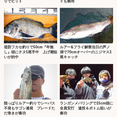
りでヒット
イも御用
堤防フカセ釣りで50cm『年無
ルアー&フライ解禁当日の芦ノ
し』頭にチヌ5尾手中 上げ潮狙
湖で70cmオーバーのニジマス2
いが的中
尾キャッチ
陸っぱりルアー釣りでシーバス
ランガンメバリングで25cm頭に
不発もサゴシ連発 ブレードた
全員安打 遠投＆ボトム狙いが
だ巻きが奏功
奏功