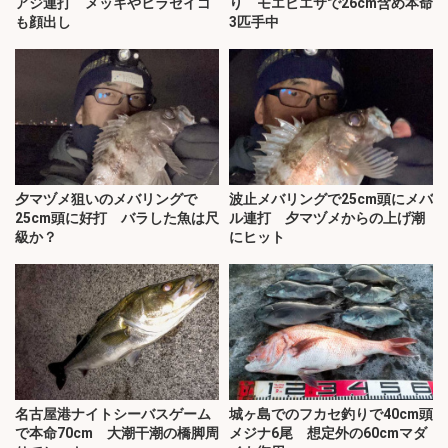
アジ連打 メッキやヒラセイゴ
り モエビエサで26cm含め本命
も顔出し
3匹手中
夕マヅメ狙いのメバリングで
波止メバリングで25cm頭にメバ
25cm頭に好打 バラした魚は尺
ル連打 夕マヅメからの上げ潮
級か？
にヒット
名古屋港ナイトシーバスゲーム
城ヶ島でのフカセ釣りで40cm頭
で本命70cm 大潮干潮の橋脚周
メジナ6尾 想定外の60cmマダ