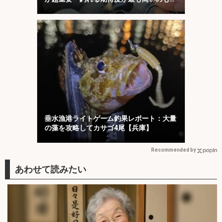
「1投目」！
垂水漁港ライトゲーム釣果レポート：大量
の藻を攻略してカサゴ4尾【兵庫】
Recommended by