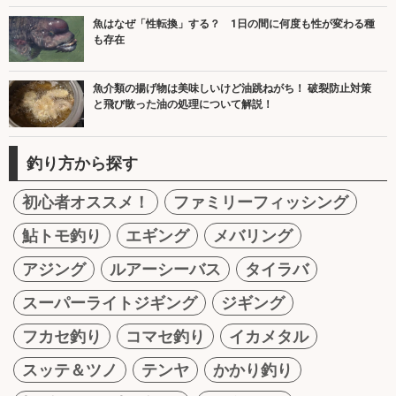
魚はなぜ「性転換」する？ 1日の間に何度も性が変わる種
も存在
魚介類の揚げ物は美味しいけど油跳ねがち！ 破裂防止対策
と飛び散った油の処理について解説！
釣り方から探す
初心者オススメ！
ファミリーフィッシング
鮎トモ釣り
エギング
メバリング
アジング
ルアーシーバス
タイラバ
スーパーライトジギング
ジギング
フカセ釣り
コマセ釣り
イカメタル
スッテ＆ツノ
テンヤ
かかり釣り