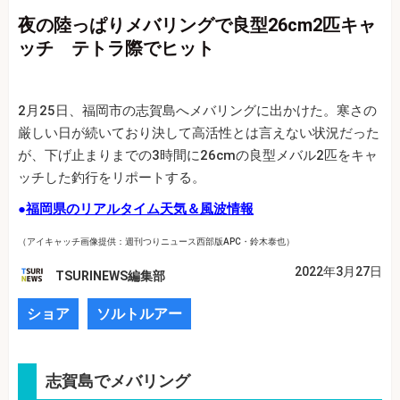
夜の陸っぱりメバリングで良型26cm2匹キャ
ッチ テトラ際でヒット
2月25日、福岡市の志賀島へメバリングに出かけた。寒さの
厳しい日が続いており決して高活性とは言えない状況だった
が、下げ止まりまでの3時間に26cmの良型メバル2匹をキャ
ッチした釣行をリポートする。
●
福岡県のリアルタイム天気＆風波情報
（アイキャッチ画像提供：週刊つりニュース西部版APC・鈴木泰也）
2022年3月27日
TSURINEWS編集部
ショア
ソルトルアー
志賀島でメバリング