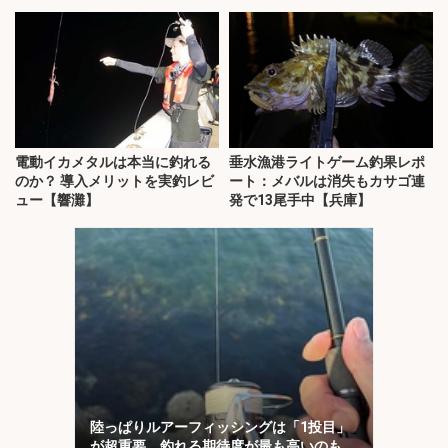
電動イカメタルは本当に釣れる
垂水漁港ライトゲーム釣果レポ
のか？ 導入メリットを実釣レビ
ート：メバルは消失もカサゴ連
ュー【響灘】
発で13尾手中【兵庫】
陸っぱりルアーフィッシングは「1投目」
が超重要 釣れる期待度が最も高いのも