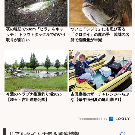
夜の堤防で53cm『ヒラ』をキャ
ついに「シジミ」にも忍び寄る
ッチ！ トラウトタックルでのやり
「クロダイ」の魔の手 茨城の名
取りが面白い
所で漁獲量が半減
今週のヘラブナ推薦釣り場2026
吉田康雄のザ・チャレンジへらぶ
【埼玉・吉川運動公園】
な【毎年恒例夏の亀山湖 #1】
Recommended by
リアルタイム天気＆風波情報