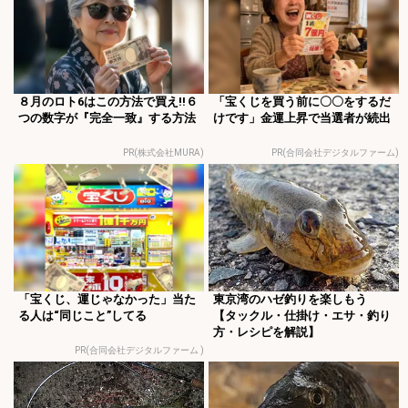
８月のロト6はこの方法で買え!!６
「宝くじを買う前に〇〇をするだ
つの数字が『完全一致』する方法
けです」金運上昇で当選者が続出
PR(株式会社MURA)
PR(合同会社デジタルファーム)
「宝くじ、運じゃなかった」当た
東京湾のハゼ釣りを楽しもう
る人は“同じこと”してる
【タックル・仕掛け・エサ・釣り
方・レシピを解説】
PR(合同会社デジタルファーム )