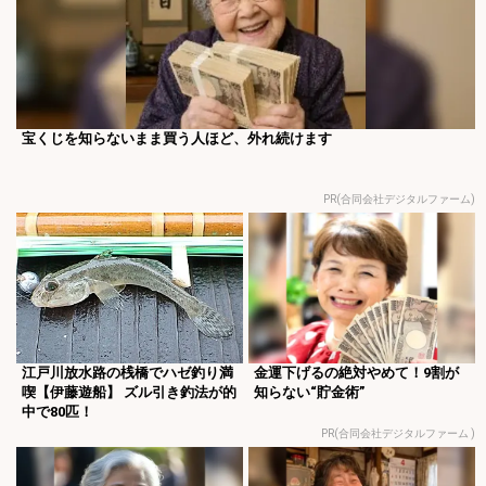
宝くじを知らないまま買う人ほど、外れ続けます
PR(合同会社デジタルファーム)
江戸川放水路の桟橋でハゼ釣り満
金運下げるの絶対やめて！9割が
喫【伊藤遊船】 ズル引き釣法が的
知らない“貯金術”
中で80匹！
PR(合同会社デジタルファーム )