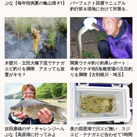
ぶな【毎年恒例夏の亀山湖 #1】
パーフェクト回避マニュアル
釣行前＆現地に分けて対策を解
説
木曽川・立田大橋下流でテナガ
関東ウナギ釣り釣果レポート：
エビ釣りを満喫 アタッても放
本命ウナギ他5魚種登場の五目釣
置がキモ？
りを満喫【古利根川・埼玉】
吉田康雄のザ・チャレンジへら
夜の琵琶湖で川エビ掬い スジ
ぶな【高原湖に行ってみよ
エビ・テナガエビ合わせて1時間