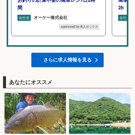
お釣りの計算不要の簡単レジ1日2時
簡単レ
間
2h
オーケー株式会社
会社名
会社名
sponsored by 求人ボックス
さらに求人情報を見る
あなたにオススメ