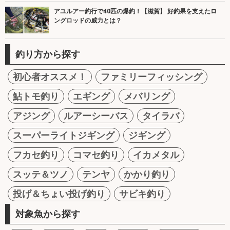
アユルアー釣行で40匹の爆釣！【滋賀】 好釣果を支えたロ
ングロッドの威力とは？
釣り方から探す
初心者オススメ！
ファミリーフィッシング
鮎トモ釣り
エギング
メバリング
アジング
ルアーシーバス
タイラバ
スーパーライトジギング
ジギング
フカセ釣り
コマセ釣り
イカメタル
スッテ＆ツノ
テンヤ
かかり釣り
投げ＆ちょい投げ釣り
サビキ釣り
対象魚から探す