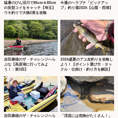
猛暑のびん沼川で86cm＆80cm
今週のヘラブナ「ピックアッ
の良型コイをキャッチ【埼玉】
プ」釣り場2026【山梨・西湖】
ウキ釣りで大物2尾を攻略
吉田康雄のザ・チャレンジへら
2026盛夏のアユ友釣りを攻略し
ぶな【高原湖に行ってみよ
よう！【ポイント選び方・タッ
う！：第3回】
クル・仕掛け・釣り方を解説】
吉田康雄のザ・チャレンジへら
「渓流には危険がたくさん！」