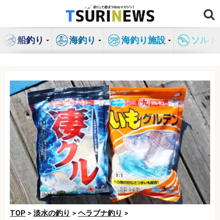
コ
ン
テ
船釣り
海釣り
海釣り施設
ソルト
ン
ツ
へ
ス
キ
ッ
プ
TOP
>
淡水の釣り
>
ヘラブナ釣り
>