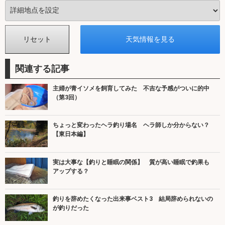
関連する記事
主婦が青イソメを飼育してみた 不吉な予感がついに的中
（第3回）
ちょっと変わったヘラ釣り場名 ヘラ師しか分からない？
【東日本編】
実は大事な【釣りと睡眠の関係】 質が高い睡眠で釣果も
アップする？
釣りを辞めたくなった出来事ベスト3 結局辞められないの
が釣りだった