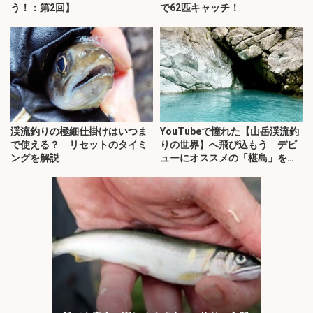
う！：第2回】
で62匹キャッチ！
渓流釣りの極細仕掛けはいつま
YouTubeで憧れた【山岳渓流釣
で使える？ リセットのタイミ
りの世界】へ飛び込もう デビ
ングを解説
ューにオススメの「椹島」を紹
介！