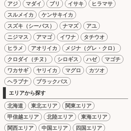
アジ
マダイ
ブリ
イサキ
ヒラマサ
スルメイカ
ケンサキイカ
スズキ（シーバス）
ナマズ
アユ
ニジマス
アマゴ
イワナ
タチウオ
ヒラメ
アオリイカ
メジナ（グレ・クロ）
クロダイ（チヌ）
シロギス
ハゼ
マゴチ
ワカサギ
ヤリイカ
マグロ
カツオ
ヘラブナ
ブラックバス
エリアから探す
北海道
東北エリア
関東エリア
甲信越エリア
北陸エリア
東海エリア
関西エリア
中国エリア
四国エリア