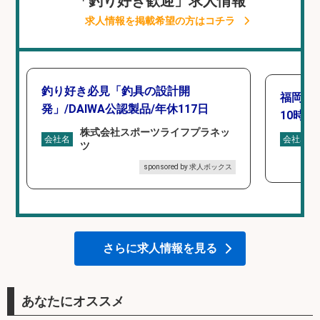
「釣り好き歓迎」求人情報
求人情報を掲載希望の方はコチラ
釣り好き必見「釣具の設計開
福岡「
発」/DAIWA公認製品/年休117日
10時間
株式会社スポーツライフプラネッ
会社名
会社名
ツ
sponsored by 求人ボックス
さらに求人情報を見る
あなたにオススメ