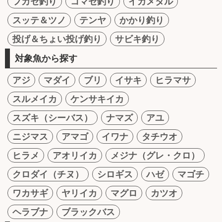
フカセ釣り
コマセ釣り
イカメタル
スッテ＆ツノ
テンヤ
かかり釣り
投げ＆ちょい投げ釣り
サビキ釣り
対象魚から探す
アジ
マダイ
ブリ
イサキ
ヒラマサ
スルメイカ
ケンサキイカ
スズキ（シーバス）
ナマズ
アユ
ニジマス
アマゴ
イワナ
タチウオ
ヒラメ
アオリイカ
メジナ（グレ・クロ）
クロダイ（チヌ）
シロギス
ハゼ
マゴチ
ワカサギ
ヤリイカ
マグロ
カツオ
ヘラブナ
ブラックバス