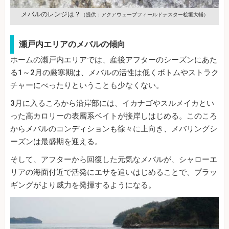
メバルのレンジは？
（提供：アクアウェーブフィールドテスター桧垣大輔）
瀬戸内エリアのメバルの傾向
ホームの瀬戸内エリアでは、産後アフターのシーズンにあた
る1～2月の厳寒期は、メバルの活性は低くボトムやストラク
チャーにべったりということも少なくない。
3月に入るころから沿岸部には、イカナゴやスルメイカとい
った高カロリーの表層系ベイトが接岸しはじめる。このころ
からメバルのコンディションも徐々に上向き、メバリングシ
ーズンは最盛期を迎える。
そして、アフターから回復した元気なメバルが、シャローエ
リアの海面付近で活発にエサを追いはじめることで、プラッ
ギングがより威力を発揮するようになる。