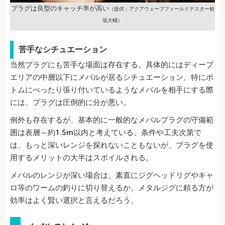
プラグは良型のキャッチ率が高い
（提供：アクアウェーブフィールドテスター桧
垣大輔）
苦手なシチュエーション
当然プラグにも苦手な場面は存在する。具体的にはディープ
エリアの中層以下にメバルが居るシチュエーション。特にボ
トムにべったり張り付いているようなメバルを相手にする際
には、プラグは圧倒的に分が悪い。
例外も存在するが、基本的に一般的なメバルプラグの守備範
囲は表層～約1.5m以内と考えている。条件や工夫次第で
は、もっと深いレンジを探れないこともないが、プラグを使
用するメリットの大半はスポイルされる。
メバルのレンジが深い場合は、素直にジグヘッドリグやキャ
ロ等のワームの釣りに切り替えるか、メタルジグに頼る方が
効率はよく賢い選択と言えるだろう。