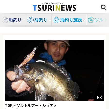
コ
ン
テ
船釣り
海釣り
海釣り施設
ソルト
ン
ツ
へ
ス
キ
ッ
プ
PR
TOP
>
ソルトルアー
>
ショア
>