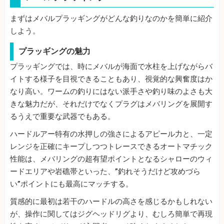
まずはメバルプラッギングがどんな釣りなのかを簡単に紹介
しよう。
プラッギングの魅力
プラッギングでは、時にメバルが海面で水柱を上げながらバ
イトする様子を目視できることもあり、視覚的な興奮度はか
なり高い。ワームの釣りにはない派手さや釣り味のよさも大
きな魅力だが、それだけでなくプラグはメバリングを展開す
るうえで重要な武器でもある。
ハードルアー特有の水押しの強さによるアピール力と、一定
レンジを正確にキープしつつトレースできるオートマチック
性能は、メバリングの超有望ポイントとなるシャローのウィ
ードエリアや岩礁帯といった、”釣れそうだけど攻めづら
い”ポイントにも最高にマッチする。
質感的に最初は若干のハードルの高さを感じるかもしれない
が、操作に関してはジグヘッドリグより、むしろ簡単で再現