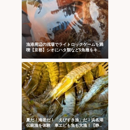
漁港周辺の浅場でライトロックゲームを満
喫【京都】シオにハタ類など5魚種をキャ
ッチ！
夏だ！海老だ！「えびすき漁」だ！浜名湖
伝統漁を体験 車エビも魚も大漁！【静