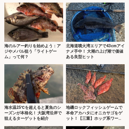
海のルアー釣りを始めよう：ア
北海道噴火湾エリアで43cmアイ
ジやメバル狙う「ライトゲー
ナメ手中！ 大潮の上げ潮で価値
ム」って何？
ある良型ヒット
海水温25℃を超えると夏魚のシ
地磯ロックフィッシュゲームで
ーズンが本格化！ 大阪湾沿岸で
本命アカハタにオニカサゴをゲ
狙えるターゲットを紹介
ット！【三重】ホッグ系ワーム
にヒット