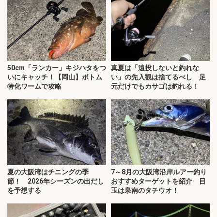
50cm「ランカー」キジハタをつ
真夏は「遠投しないと釣れな
いにキャッチ！【岡山】ボトム
い」の先入観は捨てるべし 足
特化ワームで攻略
元だけでもカサゴは釣れる！
夏の大阪湾はチニングの季
7～8月の大阪湾沿岸ルアー釣り
節！ 2026年シーズンの出だし
おすすめターゲットを紹介 目
を予想する
玉は泉南のタチウオ！