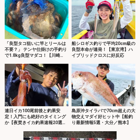
「良型タコ狙いに竿とリールは
船シロギス釣りで平均20cm級の
不要？」 テンヤ仕掛けの手釣り
良型本命が連発！【東京湾】ハ
で1.8kg良型マダコ！【川崎
イブリッドクロスに好反応
丸・東京湾】
連日イカ100尾前後と釣果安
島原沖タイラバで70cm超えの大
定！入門にも絶好のタイミング
物交えマダイ好ヒット中【船釣
か【夜焚きイカ釣果速報20選・
り最新情報5選・大分／熊本】
福岡】