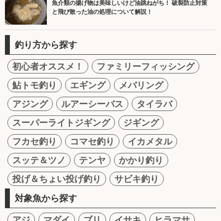
魚介類の揚げ物は美味しいけど油跳ねがち！ 破裂防止対策
と飛び散った油の処理について解説！
釣り方から探す
初心者オススメ！
ファミリーフィッシング
鮎トモ釣り
エギング
メバリング
アジング
ルアーシーバス
タイラバ
スーパーライトジギング
ジギング
フカセ釣り
コマセ釣り
イカメタル
スッテ＆ツノ
テンヤ
かかり釣り
投げ＆ちょい投げ釣り
サビキ釣り
対象魚から探す
アジ
マダイ
ブリ
イサキ
ヒラマサ