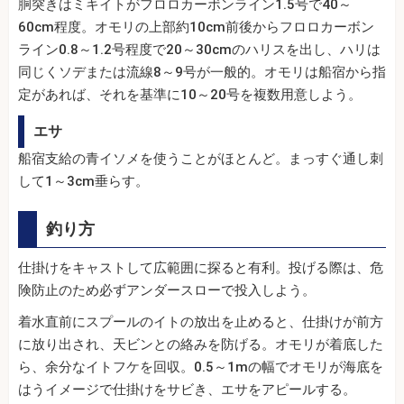
胴突きはミキイトがフロロカーボンライン1.5号で40～
60cm程度。オモリの上部約10cm前後からフロロカーボン
ライン0.8～1.2号程度で20～30cmのハリスを出し、ハリは
同じくソデまたは流線8～9号が一般的。オモリは船宿から指
定があれば、それを基準に10～20号を複数用意しよう。
エサ
船宿支給の青イソメを使うことがほとんど。まっすぐ通し刺
して1～3cm垂らす。
釣り方
仕掛けをキャストして広範囲に探ると有利。投げる際は、危
険防止のため必ずアンダースローで投入しよう。
着水直前にスプールのイトの放出を止めると、仕掛けが前方
に放り出され、天ビンとの絡みを防げる。オモリが着底した
ら、余分なイトフケを回収。0.5～1mの幅でオモリが海底を
はうイメージで仕掛けをサビき、エサをアピールする。