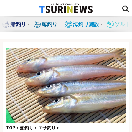
コ
ン
テ
船釣り
海釣り
海釣り施設
ソルト
ン
ツ
へ
ス
キ
ッ
プ
TOP
>
船釣り
>
エサ釣り
>