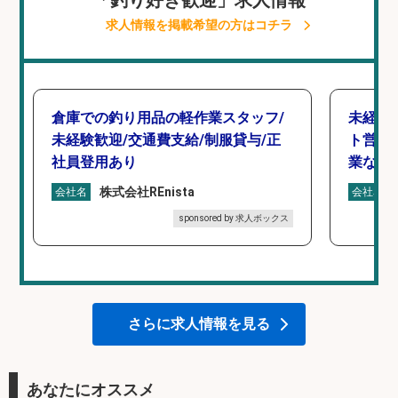
「釣り好き歓迎」求人情報
求人情報を掲載希望の方はコチラ
倉庫での釣り用品の軽作業スタッフ/
未経験
未経験歓迎/交通費支給/制服貸与/正
ト営業
社員登用あり
業なし
株式会社REnista
会社名
会社名
sponsored by 求人ボックス
さらに求人情報を見る
あなたにオススメ