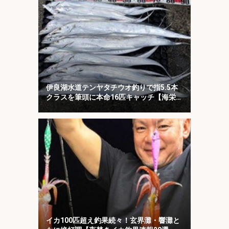
伊良湖水道テンヤタチウオ釣りで指5.5本
クラスを筆頭に本命16匹キャッチ【海栄
丸】
イカ100匹超え釣果続々！玄界灘・響灘と