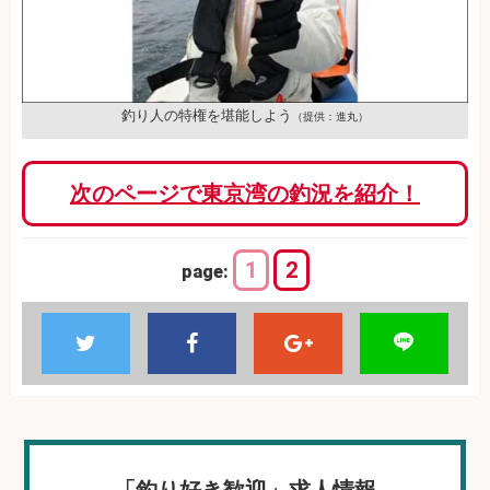
釣り人の特権を堪能しよう
（提供：進丸）
次のページで東京湾の釣況を紹介！
1
2
page: