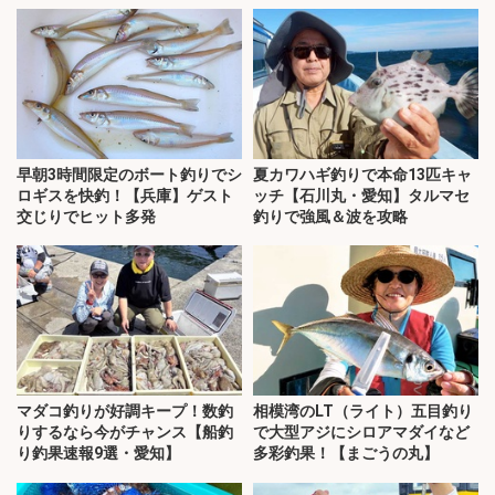
早朝3時間限定のボート釣りでシ
夏カワハギ釣りで本命13匹キャ
ロギスを快釣！【兵庫】ゲスト
ッチ【石川丸・愛知】タルマセ
交じりでヒット多発
釣りで強風＆波を攻略
マダコ釣りが好調キープ！数釣
相模湾のLT（ライト）五目釣り
りするなら今がチャンス【船釣
で大型アジにシロアマダイなど
り釣果速報9選・愛知】
多彩釣果！【まごうの丸】