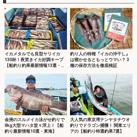
イカメタルでも良型ヤリイカ
釣り人の特権『イカの沖干し』
130杯！夜焚きイカ好調キープ
は寝かせるともっとウマい？ 3
【船釣り釣果最新情報13選・玄
種の保存方法を徹底検証
界灘】
金洲のスルメイカ泳がせ釣りで
大人気の東京湾テンヤタチウオ
8kg大型マハタ堂々浮上！【船
釣りでドラゴン捕獲！ 関東エリ
釣り最新情報10選・東海】
アの【船釣り特選釣果7選】