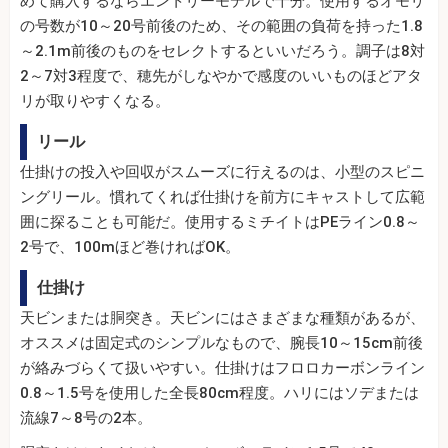
めて購入するならエントリーモデルで十分。使用するオモリ
の号数が10～20号前後のため、その範囲の負荷を持った1.8
～2.1m前後のものをセレクトするといいだろう。調子は8対
2～7対3程度で、穂先がしなやかで感度のいいものほどアタ
リが取りやすくなる。
リール
仕掛けの投入や回収がスムーズに行えるのは、小型のスピニ
ングリール。慣れてくれば仕掛けを前方にキャストして広範
囲に探ることも可能だ。使用するミチイトはPEライン0.8～
2号で、100mほど巻ければOK。
仕掛け
天ビンまたは胴突き。天ビンにはさまざまな種類があるが、
オススメは固定式のシンプルなもので、腕長10～15cm前後
が絡みづらくて扱いやすい。仕掛けはフロロカーボンライン
0.8～1.5号を使用した全長80cm程度。ハリにはソデまたは
流線7～8号の2本。