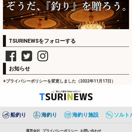
TSURINEWSをフォローする
お知らせ
※プライバシーポリシーを変更しました（2022年11月17日）
船釣り
海釣り
海釣り施設
ソルト
運営会社
プライバシーポリシー
お問い合わせ