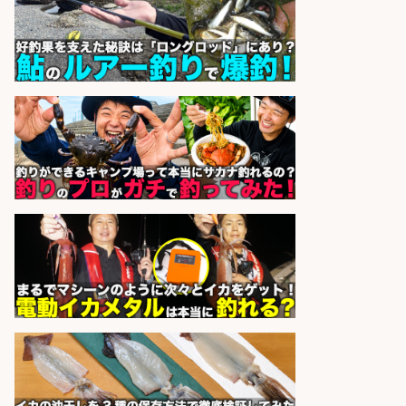
レジカウンター/お釣りの計算不要
の簡単レジ 未経験も安心の研修あり
1日2h
オーケー株式会社
会社名
sponsored by 求人ボックス
レジカウンター/夕方勤務で時給UP
お釣りの計算不要の簡単レジ1日2時
間
オーケー株式会社
会社名
sponsored by 求人ボックス
レジカウンター/お釣りの計算不要
の簡単レジ 未経験も安心の研修あり
1日2h
オーケー株式会社
会社名