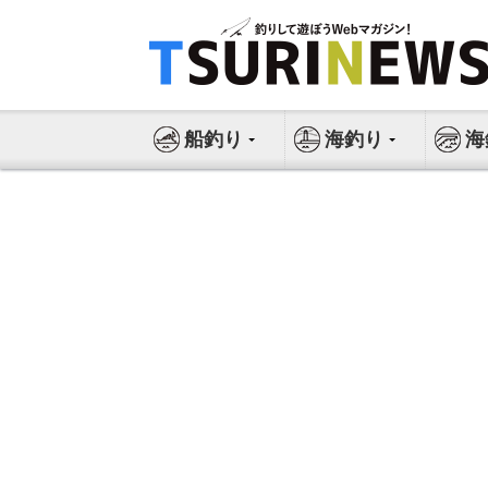
コ
ン
テ
ン
ツ
船釣り
海釣り
海
へ
ス
キ
ッ
プ