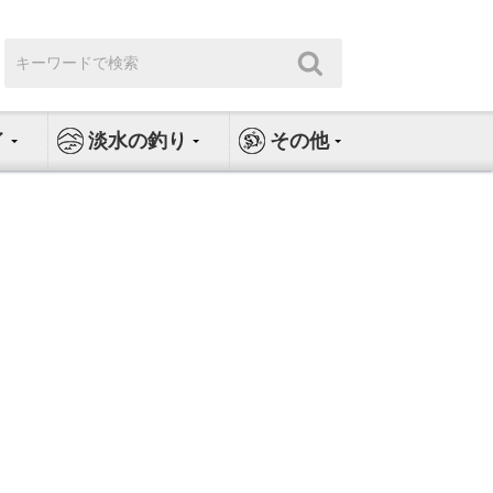
検
検
索:
索
イ
淡水の釣り
その他