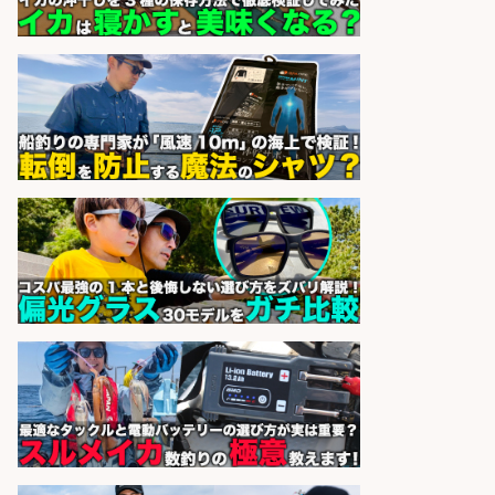
sponsored by 求人ボックス
レジカウンター/夕方勤務で時給UP
お釣りの計算不要の簡単レジ1日2時
間
オーケー株式会社
会社名
sponsored by 求人ボックス
レジカウンター/お釣りの計算不要
の簡単レジ 未経験も安心の研修あり
1日2h
オーケー株式会社
会社名
sponsored by 求人ボックス
さらに求人情報を見る