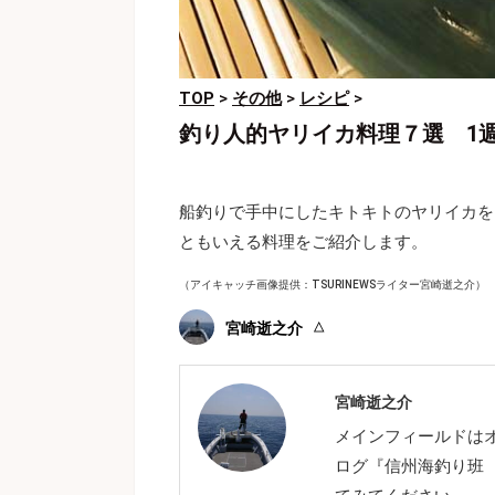
TOP
>
その他
>
レシピ
>
釣り人的ヤリイカ料理７選 1
船釣りで手中にしたキトキトのヤリイカを
ともいえる料理をご紹介します。
（アイキャッチ画像提供：TSURINEWSライター宮崎逝之介）
宮崎逝之介
宮崎逝之介
メインフィールドは
ログ『信州海釣り班 t