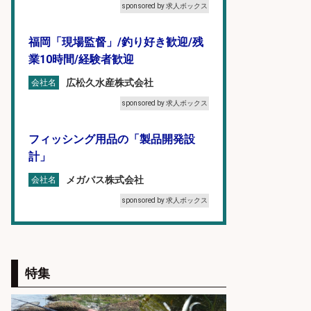
sponsored by 求人ボックス
福岡「現場監督」/釣り好き歓迎/残
業10時間/経験者歓迎
広松久水産株式会社
会社名
sponsored by 求人ボックス
フィッシング用品の「製品開発設
計」
メガバス株式会社
会社名
sponsored by 求人ボックス
魚の「バイヤー」貴方の目利きでヒ
ットを生む、裁量バイヤー募集
特集
株式会社コムライン
会社名
sponsored by 求人ボックス