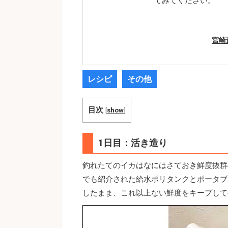
てみてください。
宮崎
レシピ
その他
目次
[
show
]
1日目：活き造り
釣れたてのイカはなにはさておき鮮度抜群
でも紹介された給水ポリタンクとポータブ
したまま、これ以上ない鮮度をキープして