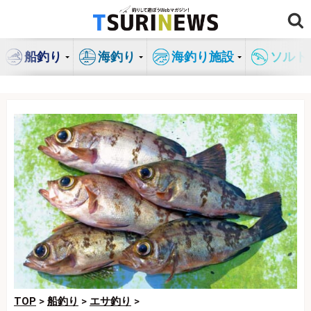
コ
ン
テ
船釣り
海釣り
海釣り施設
ソルト
ン
ツ
へ
ス
キ
ッ
プ
TOP
>
船釣り
>
エサ釣り
>