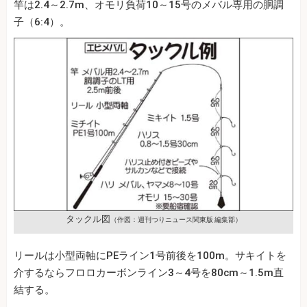
竿は2.4～2.7m、オモリ負荷10～15号のメバル専用の胴調
子（6:4）。
タックル図
（作図：週刊つりニュース関東版 編集部）
リールは小型両軸にPEライン1号前後を100m。サキイトを
介するならフロロカーボンライン3～4号を80cm～1.5m直
結する。