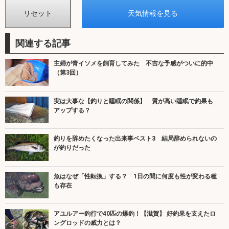
関連する記事
主婦が青イソメを飼育してみた 不吉な予感がついに的中
（第3回）
実は大事な【釣りと睡眠の関係】 質が高い睡眠で釣果も
アップする？
釣りを辞めたくなった出来事ベスト3 結局辞められないの
が釣りだった
魚はなぜ「性転換」する？ 1日の間に何度も性が変わる種
も存在
アユルアー釣行で40匹の爆釣！【滋賀】 好釣果を支えたロ
ングロッドの威力とは？