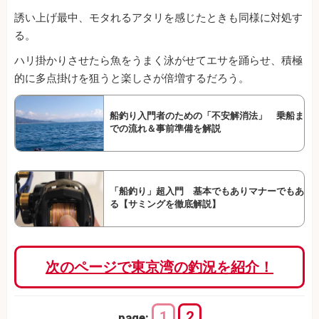
誘い上げ最中、モタれるアタリを感じたときも同様に対処す
る。
ハリ掛かりさせたら魚をうまく泳がせてエサを踊らせ、積極
的に多点掛けを狙うと楽しさが倍増するだろう。
船釣り入門者のための「不安解消法」 乗船ま
での流れ＆事前準備を解説
「船釣り」超入門 基本でもありマナーでもあ
る【サミングを徹底解説】
次のページで東京湾の釣況を紹介！
1
2
page: