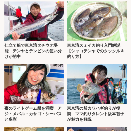
仕立て船で東京湾タチウオ堪
東京湾スミイカ釣り入門解説
能 テンヤとテンビンの使い分
【シャコテンヤでのタックル＆
けが的中
釣り方】
夜のライトゲーム船を満喫 ア
東京湾の船カワハギ釣りが復
ジ・メバル・カサゴ・シーバス
調 ママ釣りタレント阪本智子
と多彩
が魅力を解説