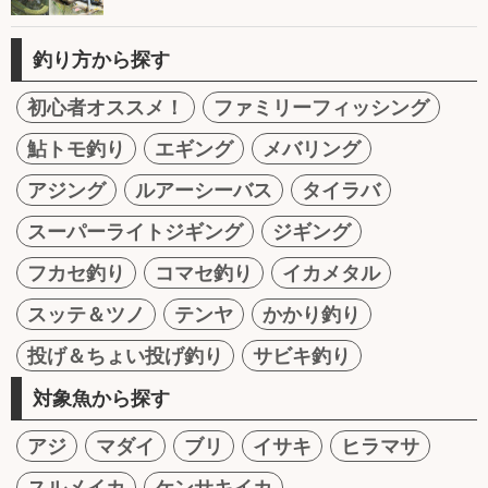
釣り方から探す
初心者オススメ！
ファミリーフィッシング
鮎トモ釣り
エギング
メバリング
アジング
ルアーシーバス
タイラバ
スーパーライトジギング
ジギング
フカセ釣り
コマセ釣り
イカメタル
スッテ＆ツノ
テンヤ
かかり釣り
投げ＆ちょい投げ釣り
サビキ釣り
対象魚から探す
アジ
マダイ
ブリ
イサキ
ヒラマサ
スルメイカ
ケンサキイカ