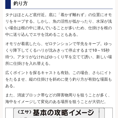
釣り方
タナはほとんど底付近。底に「着かず離れず」の位置にオモ
リをキープする。しかし、魚の活性が低かったり、水深が浅
い場合は根の中に潜んでいることが多いため、仕掛けを根の
中に送り込んでエサを沈めることもある。
オモリが着底したら、ゼロテンションで竿先をキープ。ゆっ
くり降下してくるハリが沈みきって停止するまで10～15秒
待つ。アタリがなければゆっくり竿を立てて誘い、新しい場
所に仕掛けを入れ替える。
広くポイントを探るキャストも有効。この場合、さらにイト
をたるませ、縦の仕掛けを斜めに使う釣り方が有効な場面も
ある。
また、消波ブロック帯などの障害物周りを狙うことが多く、
海中をイメージして変化のある場所を狙うことが大切だ。