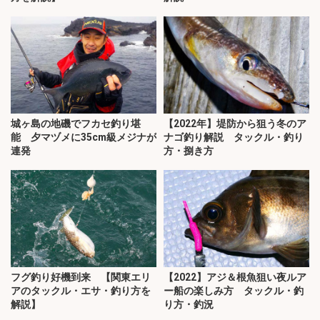
城ヶ島の地磯でフカセ釣り堪
【2022年】堤防から狙う冬のア
能 夕マヅメに35cm級メジナが
ナゴ釣り解説 タックル・釣り
連発
方・捌き方
フグ釣り好機到来 【関東エリ
【2022】アジ＆根魚狙い夜ルア
アのタックル・エサ・釣り方を
ー船の楽しみ方 タックル・釣
解説】
り方・釣況