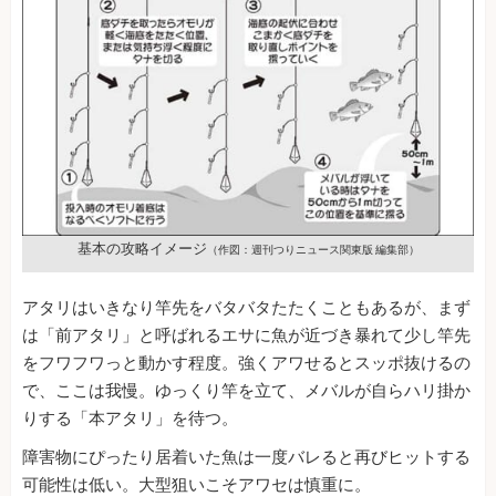
基本の攻略イメージ
（作図：週刊つりニュース関東版 編集部）
アタリはいきなり竿先をバタバタたたくこともあるが、まず
は「前アタリ」と呼ばれるエサに魚が近づき暴れて少し竿先
をフワフワっと動かす程度。強くアワせるとスッポ抜けるの
で、ここは我慢。ゆっくり竿を立て、メバルが自らハリ掛か
りする「本アタリ」を待つ。
障害物にぴったり居着いた魚は一度バレると再びヒットする
可能性は低い。大型狙いこそアワセは慎重に。