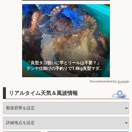
「良型タコ狙いに竿とリールは不要？」
テンヤ仕掛けの手釣りで1.8kg良型マダ
コ！【川崎丸・東京湾】
Recommended by
リアルタイム天気＆風波情報