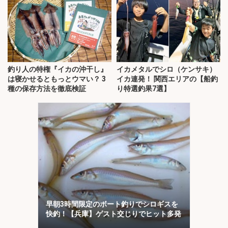
釣り人の特権『イカの沖干し』
イカメタルでシロ（ケンサキ）
は寝かせるともっとウマい？ 3
イカ連発！ 関西エリアの【船釣
種の保存方法を徹底検証
り特選釣果7選】
早朝3時間限定のボート釣りでシロギスを
快釣！【兵庫】ゲスト交じりでヒット多発