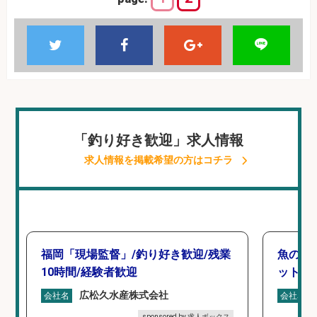
「釣り好き歓迎」求人情報
求人情報を掲載希望の方はコチラ
福岡「現場監督」/釣り好き歓迎/残業
魚の「
10時間/経験者歓迎
ットを
広松久水産株式会社
会社名
会社名
sponsored by 求人ボックス