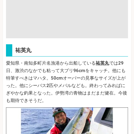
祐英丸
愛知県・南知多町片名漁港から出船している
祐英丸
では29
日、激渋のなかでも粘って大ブリ96cmをキャッチ。他にも
特筆すべきはマハタ。50cmオーバーの見事なサイズが上が
った。他にシーバス2匹やメバルなども。終わってみればに
ぎやかな釣果となった。伊勢湾の青物はまだまだ健在。今後
も期待できそうだ。