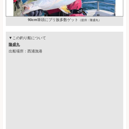
90cm筆頭にブリ族多数ゲット
（提供：隆盛丸）
▼この釣り船について
隆盛丸
出船場所：西浦漁港