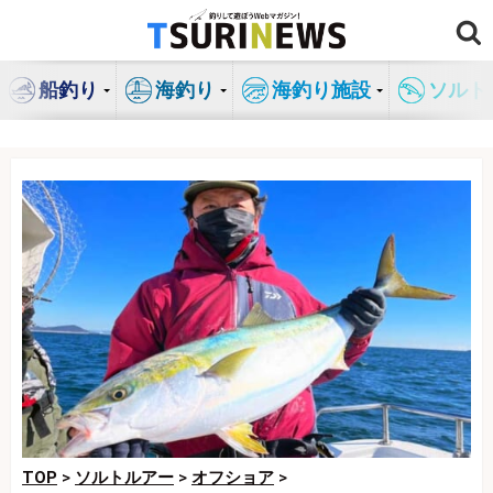
コ
ン
テ
船釣り
海釣り
海釣り施設
ソルト
ン
ツ
へ
ス
キ
ッ
プ
TOP
>
ソルトルアー
>
オフショア
>