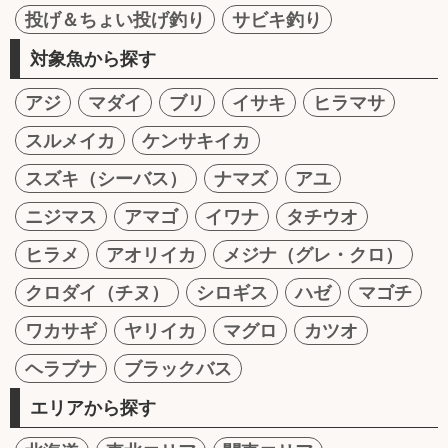
投げ＆ちょい投げ釣り
サビキ釣り
対象魚から探す
アジ
マダイ
ブリ
イサキ
ヒラマサ
スルメイカ
ケンサキイカ
スズキ（シーバス）
ナマズ
アユ
ニジマス
アマゴ
イワナ
タチウオ
ヒラメ
アオリイカ
メジナ（グレ・クロ）
クロダイ（チヌ）
シロギス
ハゼ
マゴチ
ワカサギ
ヤリイカ
マグロ
カツオ
ヘラブナ
ブラックバス
エリアから探す