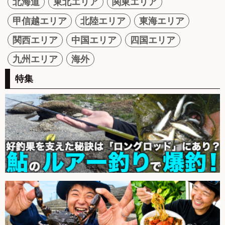
北海道
東北エリア
関東エリア
甲信越エリア
北陸エリア
東海エリア
関西エリア
中国エリア
四国エリア
九州エリア
海外
特集