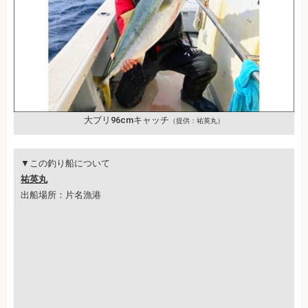
大ブリ96cmキャッチ
（提供：祐英丸）
▼この釣り船について
祐英丸
出船場所：片名漁港