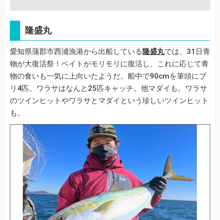
隆盛丸
愛知県蒲郡市西浦漁港から出船している
隆盛丸
では、31日青
物が大復活祭！ベイトがモリモリに復活し、これに応じて青
物の食いも一気に上向いたようだ。船中で90cmを筆頭にブ
リ4匹。ワラサはなんと25匹キャッチ。他マダイも。ワラサ
のツインヒットやワラサとマダイという珍しいツインヒット
も。