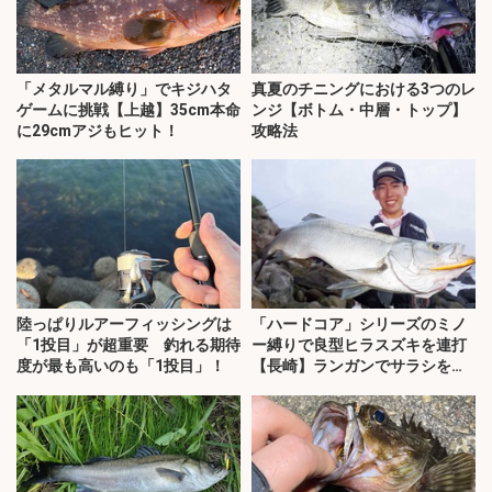
「メタルマル縛り」でキジハタ
真夏のチニングにおける3つのレ
ゲームに挑戦【上越】35cm本命
ンジ【ボトム・中層・トップ】
に29cmアジもヒット！
攻略法
陸っぱりルアーフィッシングは
「ハードコア」シリーズのミノ
「1投目」が超重要 釣れる期待
ー縛りで良型ヒラスズキを連打
度が最も高いのも「1投目」！
【長崎】ランガンでサラシを攻
略！