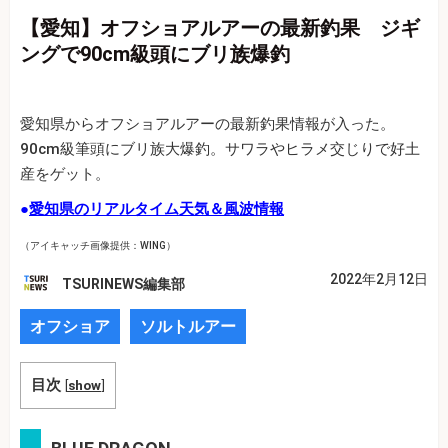
【愛知】オフショアルアーの最新釣果 ジギ
ングで90cm級頭にブリ族爆釣
愛知県からオフショアルアーの最新釣果情報が入った。
90cm級筆頭にブリ族大爆釣。サワラやヒラメ交じりで好土
産をゲット。
●
愛知県のリアルタイム天気＆風波情報
（アイキャッチ画像提供：WING）
2022年2月12日
TSURINEWS編集部
オフショア
ソルトルアー
目次
[
show
]