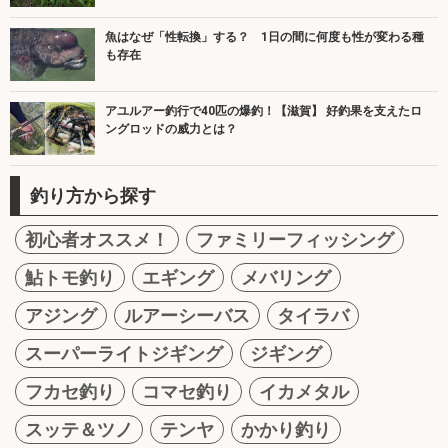
魚はなぜ「性転換」する？ 1日の間に何度も性が変わる種
も存在
アユルアー釣行で40匹の爆釣！【滋賀】 好釣果を支えたロ
ングロッドの威力とは？
釣り方から探す
初心者オススメ！
ファミリーフィッシング
鮎トモ釣り
エギング
メバリング
アジング
ルアーシーバス
タイラバ
スーパーライトジギング
ジギング
フカセ釣り
コマセ釣り
イカメタル
スッテ＆ツノ
テンヤ
かかり釣り