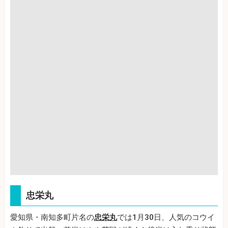
忠栄丸
愛知県・南知多町片名の
忠栄丸
では1月30日、人気のコウイ