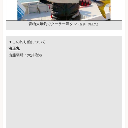
青物大爆釣でクーラー満タン
（提供：海正丸）
▼この釣り船について
海正丸
出船場所：大井漁港