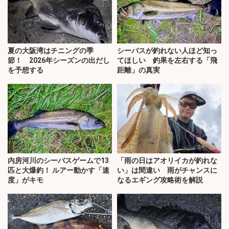
夏の大阪湾はチニングの季
シーバスが釣れない人ほど知っ
節！ 2026年シーズンの出だし
てほしい 釣果を左右する「飛
を予想する
距離」の真実
内房河川のシーバスゲームで13
「雨の日はアオリイカが釣れな
匹と大爆釣！ ルアー動かす「速
い」は間違い 雨がチャンスに
度」がキモ
なるエギング攻略術を解説