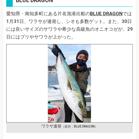
BLUE DRAGON
愛知県・南知多町にある片名漁港出船の
BLUE DRAGON
では
1月31日、ワラサが連発し、シオも多数ゲット。また、30日
には良いサイズのサワラや希少な高級魚のオニオコゼが、29
日にはブリやサワラが上がった。
ワラサ連発
（提供：BLUE DRAGON）