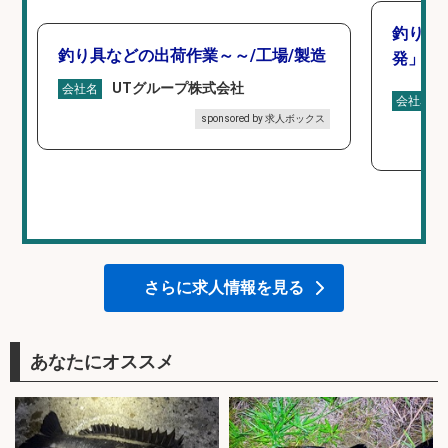
釣り好
釣り具などの出荷作業～～/工場/製造
発」/D
UTグループ株式会社
会社名
会社名
sponsored by 求人ボックス
さらに求人情報を見る
あなたにオススメ