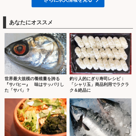
あなたにオススメ
世界最大規模の養殖量を誇る
釣り人的にぎり寿司レシピ：
『サバヒー』 味はサッパリし
「シャリ玉」商品利用でラクラ
た「サバ」？
ク＆絶品に