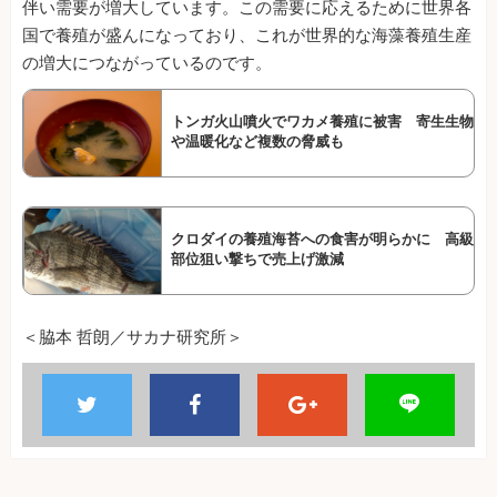
伴い需要が増大しています。この需要に応えるために世界各
国で養殖が盛んになっており、これが世界的な海藻養殖生産
の増大につながっているのです。
トンガ火山噴火でワカメ養殖に被害 寄生生物
や温暖化など複数の脅威も
クロダイの養殖海苔への食害が明らかに 高級
部位狙い撃ちで売上げ激減
＜脇本 哲朗／サカナ研究所＞