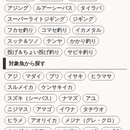
アジング
ルアーシーバス
タイラバ
スーパーライトジギング
ジギング
フカセ釣り
コマセ釣り
イカメタル
スッテ＆ツノ
テンヤ
かかり釣り
投げ＆ちょい投げ釣り
サビキ釣り
対象魚から探す
アジ
マダイ
ブリ
イサキ
ヒラマサ
スルメイカ
ケンサキイカ
スズキ（シーバス）
ナマズ
アユ
ニジマス
アマゴ
イワナ
タチウオ
ヒラメ
アオリイカ
メジナ（グレ・クロ）