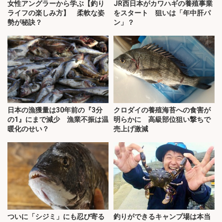
女性アングラーから学ぶ【釣り
JR西日本がカワハギの養殖事業
ライフの楽しみ方】 柔軟な姿
をスタート 狙いは「年中肝パ
勢が秘訣？
ン」？
日本の漁獲量は30年前の『3分
クロダイの養殖海苔への食害が
の1』にまで減少 漁業不振は温
明らかに 高級部位狙い撃ちで
暖化のせい？
売上げ激減
ついに「シジミ」にも忍び寄る
釣りができるキャンプ場は本当