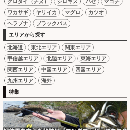
クロダイ（チヌ）
シロギス
ハゼ
マゴチ
ワカサギ
ヤリイカ
マグロ
カツオ
ヘラブナ
ブラックバス
エリアから探す
北海道
東北エリア
関東エリア
甲信越エリア
北陸エリア
東海エリア
関西エリア
中国エリア
四国エリア
九州エリア
海外
特集