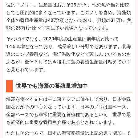
位は「ノリ」。生産量はおよそ29万tと、他の魚介類と比較
しても圧倒的に多くなっています。このノリを含め、海藻類
全体の養殖生産量は40万t弱となっており、貝類の31万t、魚
類の25万tと比べ非常に多い数値となっています。
それだけでなく、2020年度の生産量は前年度と比べて
14.5％増となっており、成長著しい分野でもあります。北海
道のコンブ養殖など、海洋温暖化などで苦しんでいるものも
あるが、全体としては今後も海藻の養殖生産量は増えていく
と見られています。
世界でも海藻の養殖量増加中
海藻を食べる文化は主に東アジアに偏在しており、日本や韓
国などがその中心となっています。日本のノリは量ベース、
金額ベースでも非常に重要な養殖種であるといえ、世界で最
も経済的に重要な養殖魚介種であるとされています。
ただしその一方で、日本の海藻養殖量は上記の通り増加して