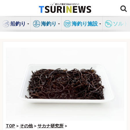
コ
ン
テ
船釣り
海釣り
海釣り施設
ソルト
ン
ツ
へ
ス
キ
ッ
プ
TOP
>
その他
>
サカナ研究所
>