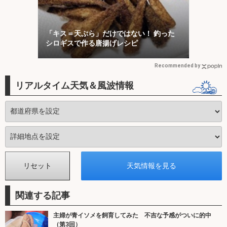
「キス＝天ぷら」だけではない！ 釣った
シロギスで作る唐揚げレシピ
Recommended by
リアルタイム天気＆風波情報
関連する記事
主婦が青イソメを飼育してみた 不吉な予感がついに的中
（第3回）