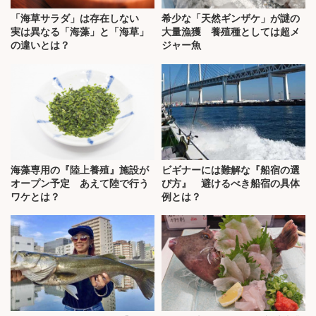
「海草サラダ」は存在しない
希少な「天然ギンザケ」が謎の
実は異なる「海藻」と「海草」
大量漁獲 養殖種としては超メ
の違いとは？
ジャー魚
海藻専用の『陸上養殖』施設が
ビギナーには難解な『船宿の選
オープン予定 あえて陸で行う
び方』 避けるべき船宿の具体
ワケとは？
例とは？