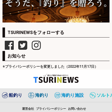
TSURINEWSをフォローする
お知らせ
※プライバシーポリシーを変更しました（2022年11月17日）
船釣り
海釣り
海釣り施設
ソルト
運営会社
プライバシーポリシー
お問い合わせ