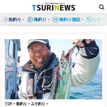
コ
ン
テ
船釣り
海釣り
海釣り施設
ソルト
ン
ツ
へ
ス
キ
ッ
プ
TOP
>
船釣り
>
エサ釣り
>