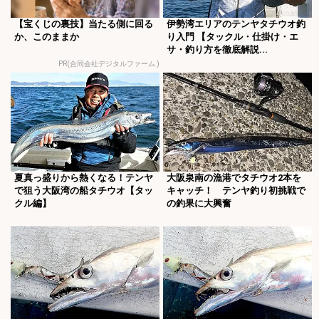
【宝くじの裏技】当たる側に回る
伊勢湾エリアのテンヤタチウオ釣
か、このままか
り入門 【タックル・仕掛け・エ
サ・釣り方を徹底解説...
PR(合同会社デジタルファーム )
夏真っ盛りから熱くなる！テンヤ
大阪泉南の漁港でタチウオ2本を
で狙う大阪湾の船タチウオ【タッ
キャッチ！ テンヤ釣り初挑戦で
クル編】
の釣果に大興奮