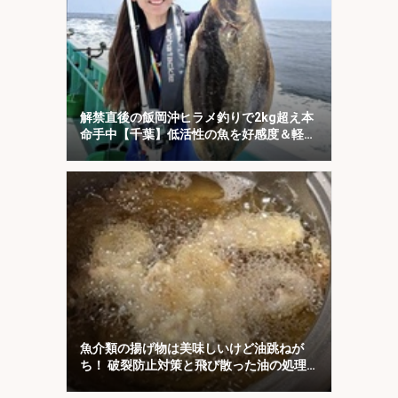
解禁直後の飯岡沖ヒラメ釣りで2kg超え本
命手中【千葉】低活性の魚を好感度＆軽量
タックルで攻略
魚介類の揚げ物は美味しいけど油跳ねが
ち！ 破裂防止対策と飛び散った油の処理
について解説！