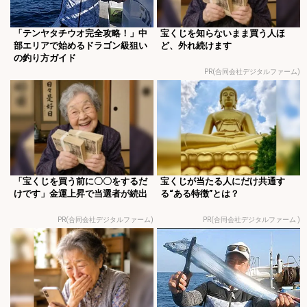
「テンヤタチウオ完全攻略！」中
宝くじを知らないまま買う人ほ
部エリアで始めるドラゴン級狙い
ど、外れ続けます
の釣り方ガイド
PR(合同会社デジタルファーム)
「宝くじを買う前に〇〇をするだ
宝くじが当たる人にだけ共通す
けです」金運上昇で当選者が続出
る“ある特徴”とは？
PR(合同会社デジタルファーム)
PR(合同会社デジタルファーム )