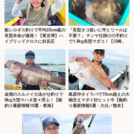
船シロギス釣りで平均20cm級の
「良型タコ狙いに竿とリールは
良型本命が連発！【東京湾】ハ
不要？」 テンヤ仕掛けの手釣り
イブリッドクロスに好反応
で1.8kg良型マダコ！【川崎
丸・東京湾】
金洲のスルメイカ泳がせ釣りで
島原沖タイラバで70cm超えの大
8kg大型マハタ堂々浮上！【船
物交えマダイ好ヒット中【船釣
釣り最新情報10選・東海】
り最新情報5選・大分／熊本】