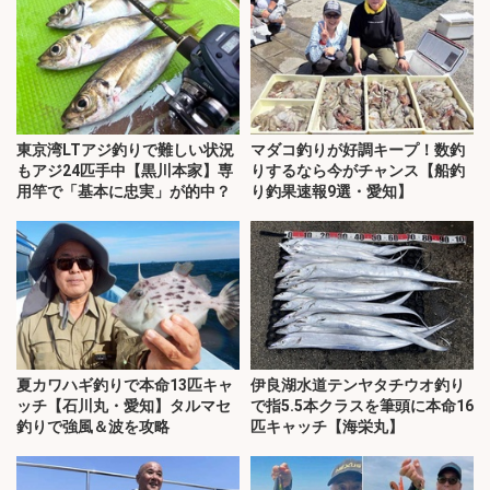
東京湾LTアジ釣りで難しい状況
マダコ釣りが好調キープ！数釣
もアジ24匹手中【黒川本家】専
りするなら今がチャンス【船釣
用竿で「基本に忠実」が的中？
り釣果速報9選・愛知】
夏カワハギ釣りで本命13匹キャ
伊良湖水道テンヤタチウオ釣り
ッチ【石川丸・愛知】タルマセ
で指5.5本クラスを筆頭に本命16
釣りで強風＆波を攻略
匹キャッチ【海栄丸】