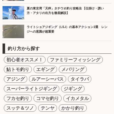
夏の東京湾「天秤」タチウオ釣り攻略法 【仕掛け・誘い
方・アタリの出方を徹底解説】
ライトショアジギング（LSJ）の基本アクション2選 レン
ジへの意識が超重要
釣り方から探す
初心者オススメ！
ファミリーフィッシング
鮎トモ釣り
エギング
メバリング
アジング
ルアーシーバス
タイラバ
スーパーライトジギング
ジギング
フカセ釣り
コマセ釣り
イカメタル
スッテ＆ツノ
テンヤ
かかり釣り