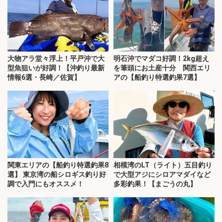
大物アラ堂々浮上！平戸沖で大
明石沖でマダコ好調！2kg超え
型魚狙いが好調！【沖釣り最新
を筆頭にお土産十分 関西エリ
情報6選・長崎／佐賀】
アの【船釣り特選釣果7選】
関東エリアの【船釣り特選釣果8
相模湾のLT（ライト）五目釣り
選】 東京湾の船シロギス釣り好
で大型アジにシロアマダイなど
調で入門にもオススメ！
多彩釣果！【まごうの丸】