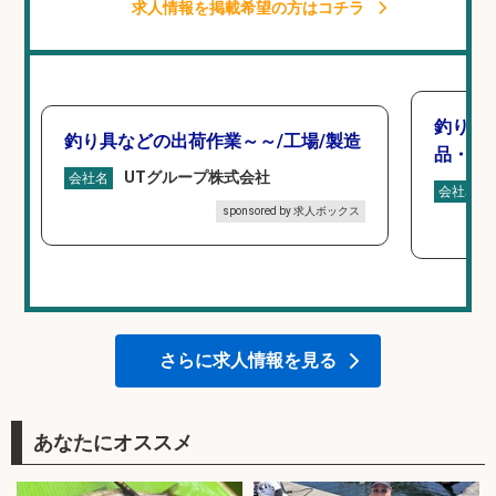
求人情報を掲載希望の方はコチラ
釣り具
釣り具などの出荷作業～～/工場/製造
品・工業
UTグループ株式会社
会社名
会社名
sponsored by 求人ボックス
さらに求人情報を見る
あなたにオススメ