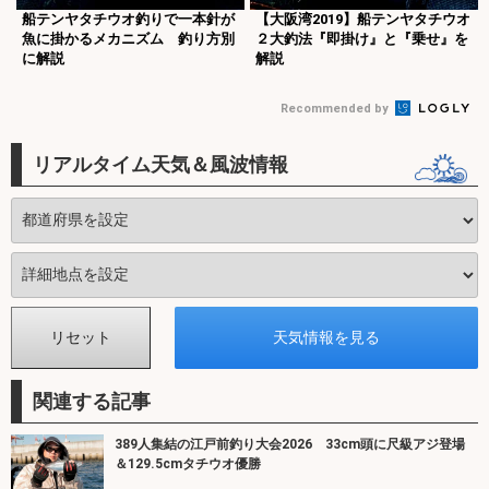
船テンヤタチウオ釣りで一本針が
【大阪湾2019】船テンヤタチウオ
魚に掛かるメカニズム 釣り方別
２大釣法『即掛け』と『乗せ』を
に解説
解説
Recommended by
リアルタイム天気＆風波情報
関連する記事
389人集結の江戸前釣り大会2026 33cm頭に尺級アジ登場
＆129.5cmタチウオ優勝