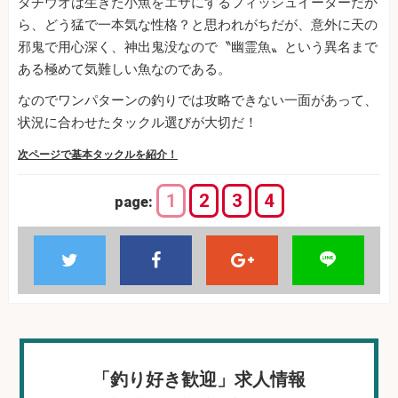
タチウオは生きた小魚をエサにするフィッシュイーターだか
ら、どう猛で一本気な性格？と思われがちだが、意外に天の
邪鬼で用心深く、神出鬼没なので〝幽霊魚〟という異名まで
ある極めて気難しい魚なのである。
なのでワンパターンの釣りでは攻略できない一面があって、
状況に合わせたタックル選びが大切だ！
次ページで基本タックルを紹介！
1
2
3
4
page:
「釣り好き歓迎」求人情報